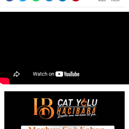
Büyüt
Küçült