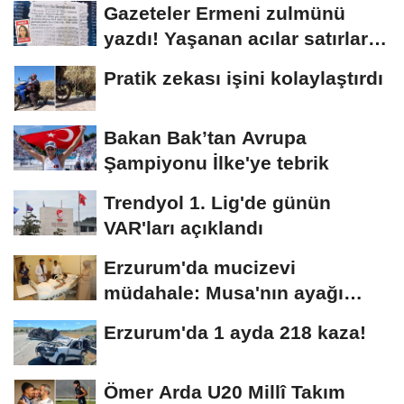
Gazeteler Ermeni zulmünü
yazdı! Yaşanan acılar satırlara
böyle...
Pratik zekası işini kolaylaştırdı
Bakan Bak’tan Avrupa
Şampiyonu İlke'ye tebrik
Trendyol 1. Lig'de günün
VAR'ları açıklandı
Erzurum'da mucizevi
müdahale: Musa'nın ayağı
kurtarıldı
Erzurum'da 1 ayda 218 kaza!
Ömer Arda U20 Millî Takım