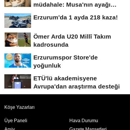
müdahale: Musa'nın ayağı
kurtarıldı
Erzurum'da 1 ayda 218 kaza!
Ömer Arda U20 Millî Takım
kadrosunda
Erzurumspor Store'de
yoğunluk
ETÜ'lü akademisyene
Avrupa'dan araştırma desteği
Köşe Yazarları
Üye Paneli
Hava Durumu
Arşiv
Gazete Manşetleri