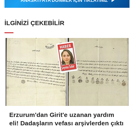
ANASAYFAYA DÖNMEK İÇİN TIKLAYINIZ
İLGINIZI ÇEKEBILIR
Erzurum'dan Girit'e uzanan yardım
eli! Dadaşların vefası arşivlerden çıktı