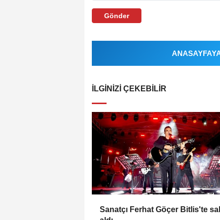
Gönder
ANASAYFAYA 
İLGINIZI ÇEKEBILIR
Sanatçı Ferhat Göçer Bitlis'te s