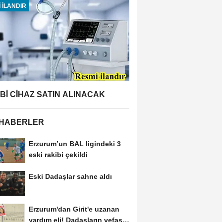
 İLANDIR
BBİ CİHAZ SATIN ALINACAK
 HABERLER
Erzurum’un BAL ligindeki 3
eski rakibi çekildi
Eski Dadaşlar sahne aldı
Erzurum'dan Girit'e uzanan
yardım eli! Dadaşların vefası