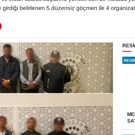
e girdiği belirlenen 5 düzensiz göçmen ile 4 organiza
RESM
RESMİ
ME
SA