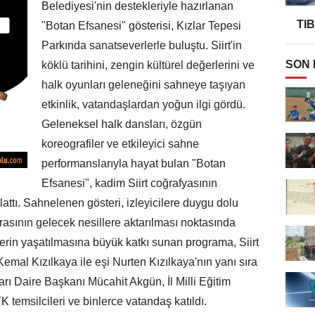
Belediyesi'nin destekleriyle hazırlanan
TI
"Botan Efsanesi" gösterisi, Kızlar Tepesi
Parkında sanatseverlerle buluştu. Siirt'in
SON
köklü tarihini, zengin kültürel değerlerini ve
halk oyunları geleneğini sahneye taşıyan
etkinlik, vatandaşlardan yoğun ilgi gördü.
Geleneksel halk dansları, özgün
koreografiler ve etkileyici sahne
performanslarıyla hayat bulan "Botan
Efsanesi", kadim Siirt coğrafyasının
lattı. Sahnelenen gösteri, izleyicilere duygu dolu
irasının gelecek nesillere aktarılması noktasında
lerin yaşatılmasına büyük katkı sunan programa, Siirt
Kemal Kızılkaya ile eşi Nurten Kızılkaya'nın yanı sıra
ları Daire Başkanı Mücahit Akgün, İl Milli Eğitim
 temsilcileri ve binlerce vatandaş katıldı.