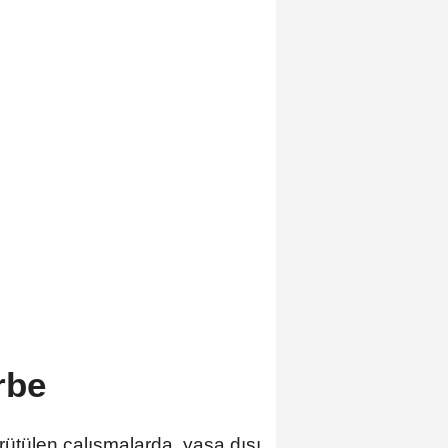
rbe
rütülen çalışmalarda, yasa dışı