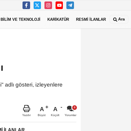
Ara
BİLİM VE TEKNOLOJİ
KARİKATÜR
RESMİ İLANLAR
ndı
 adlı gösteri, izleyenlere
A
A
Büyüt
Küçült
Yazdır
Yorumlar
İ İLANLAR