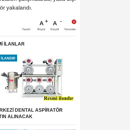
tör yakalandı.
A
A
Büyüt
Küçült
Yazdır
Yorumlar
İ İLANLAR
 İLANDIR
RKEZİ DENTAL ASPİRATÖR
TIN ALINACAK