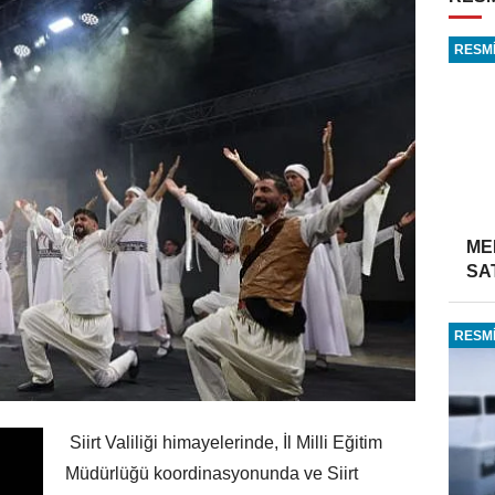
RESMİ
ME
SA
RESMİ
Siirt Valiliği himayelerinde, İl Milli Eğitim
Müdürlüğü koordinasyonunda ve Siirt