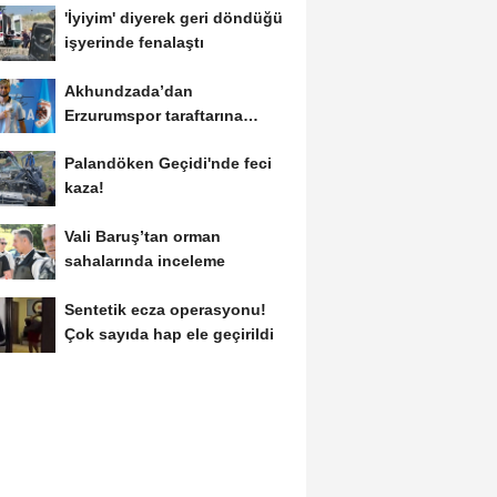
'İyiyim' diyerek geri döndüğü
işyerinde fenalaştı
Akhundzada’dan
Erzurumspor taraftarına
mesaj: "Geliyorum
Palandöken Geçidi'nde feci
Dadaşlar!"...
kaza!
Vali Baruş’tan orman
sahalarında inceleme
Sentetik ecza operasyonu!
Çok sayıda hap ele geçirildi