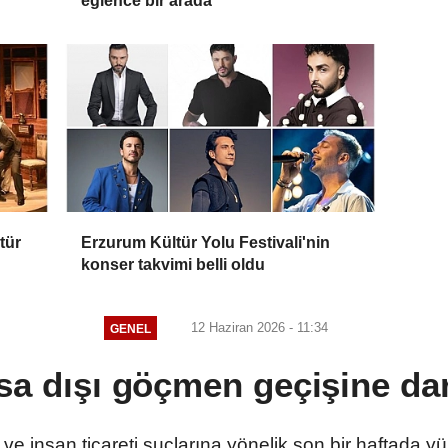
eğlence bir arada
tür
Erzurum Kültür Yolu Festivali'nin
konser takvimi belli oldu
12 Haziran 2026 - 11:34
GENEL
sa dışı göçmen geçişine da
ve insan ticareti suçlarına yönelik son bir haftada yü