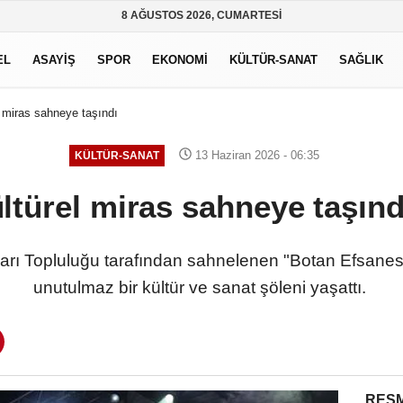
8 AĞUSTOS 2026, CUMARTESI
EL
ASAYİŞ
SPOR
EKONOMİ
KÜLTÜR-SANAT
SAĞLIK
l miras sahneye taşındı
13 Haziran 2026 - 06:35
KÜLTÜR-SANAT
ltürel miras sahneye taşı
ları Topluluğu tarafından sahnelenen "Botan Efsanesi"
unutulmaz bir kültür ve sanat şöleni yaşattı.
RESM