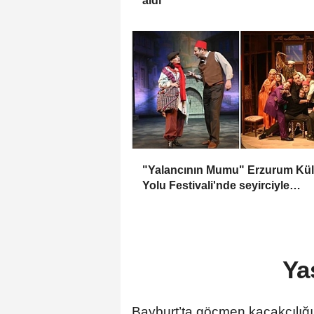
aldı
"Yalancının Mumu" Erzurum Kül
Yolu Festivali'nde seyirciyle
buluşacak
Ya
Bayburt’ta göçmen kaçakçılığı 