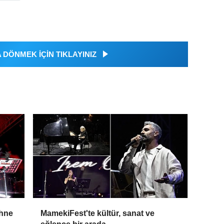
DÖNMEK İÇİN TIKLAYINIZ
ahne
MamekiFest'te kültür, sanat ve