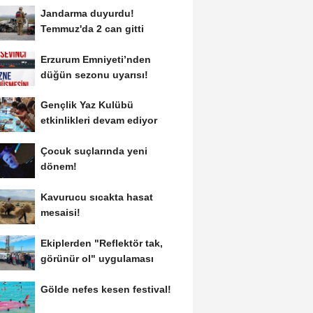
Jandarma duyurdu!
Temmuz'da 2 can gitti
Erzurum Emniyeti’nden
düğün sezonu uyarısı!
Gençlik Yaz Kulübü
etkinlikleri devam ediyor
Çocuk suçlarında yeni
dönem!
Kavurucu sıcakta hasat
mesaisi!
Ekiplerden "Reflektör tak,
görünür ol" uygulaması
Gölde nefes kesen festival!