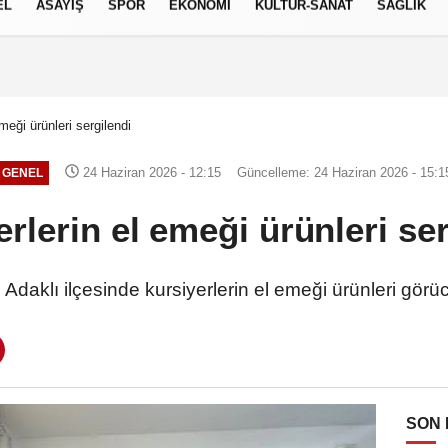
EL
ASAYİŞ
SPOR
EKONOMİ
KÜLTÜR-SANAT
SAĞLIK
9 AĞUSTOS 2026, PAZAR
meği ürünleri sergilendi
24 Haziran 2026 - 12:15
Güncelleme: 24 Haziran 2026 - 15:1
GENEL
rlerin el emeği ürünleri se
 Adaklı ilçesinde kursiyerlerin el emeği ürünleri görüc
SON