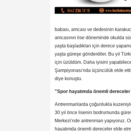
babası, amcası ve dedesinin karakuca
amcasının lise döneminde okulda süre
yaşta başladıkları için derece yapama
yaşta güreşe gönderdiler. Bu yıl Tür
için üzüldüm. Daha iyisini yapabile
Şampiyonası'nda üçüncülük elde etti
diye konuştu.
"Spor hayatımda önemli dereceler 
Antrenmanlarda çoğunlukla kuzeniyle
30 yıl önce lisenin bodrumunda güreş
Merkezi'nde antrenman yapıyoruz. On
hayatımda önemli dereceler elde etme