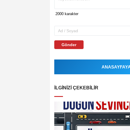
Gönder
ANASAYFAYA 
İLGINIZI ÇEKEBILIR