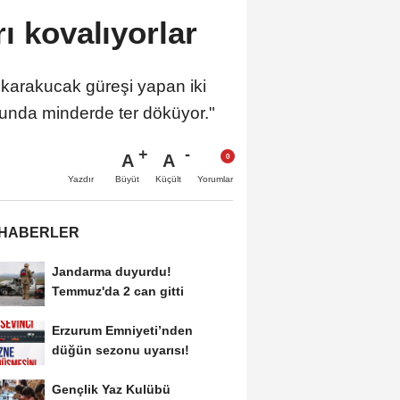
ı kovalıyorlar
e karakucak güreşi yapan iki
unda minderde ter döküyor."
A
A
Büyüt
Küçült
Yazdır
Yorumlar
 HABERLER
Jandarma duyurdu!
Temmuz'da 2 can gitti
Erzurum Emniyeti’nden
düğün sezonu uyarısı!
Gençlik Yaz Kulübü