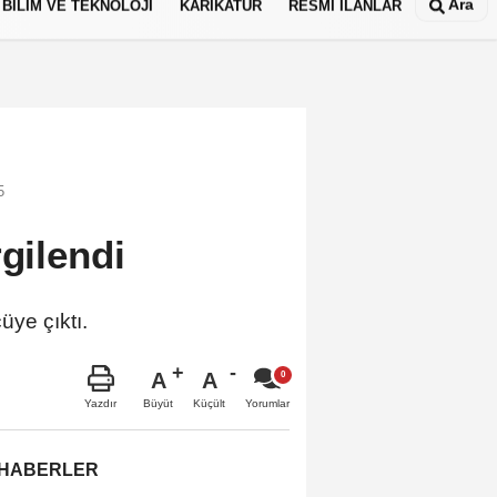
Ara
BİLİM VE TEKNOLOJİ
KARİKATÜR
RESMİ İLANLAR
5
rgilendi
üye çıktı.
A
A
Büyüt
Küçült
Yazdır
Yorumlar
 HABERLER