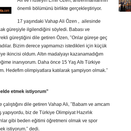
Ali ve Hüseyin Emir Özen, antrenmanlarının
önemli bölümünü birlikte gerçekleştiriyor.
17 yaşındaki Vahap Ali Özen , ailesinde
k güreşiyle ilgilendiğini söyledi. Babası ve
kli güreştiğini dile getiren Özen, "Onlar güreşe geç
dılar. Bizim derece yapmamızı istedikleri için küçük
kiye ikincisi oldum. Altın madalyayı kazanamadığım
ceğime inanıyorum. Daha önce 15 Yaş Altı Türkiye
m. Hedefim olimpiyatlara katılarak şampiyon olmak."
elde etmek istiyorum"
 çalıştığını dile getiren Vahap Ali, "Babam ve amcam
 yapıyordu, biz de Türkiye Olimpiyat Hazırlık
lar gibi beden eğitimi öğretmeni olmak ve spor
k istiyorum." dedi.