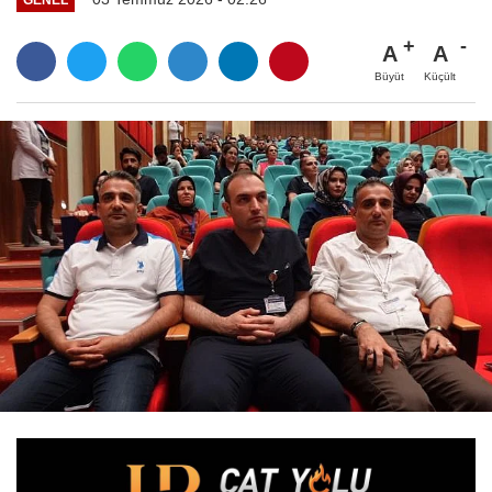
A
A
Büyüt
Küçült