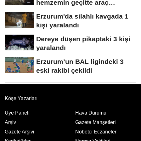
hemzemin geçitte araç
kuyruğu oluştu
Erzurum'da silahlı kavgada 1
kişi yaralandı
Dereye düşen pikaptaki 3 kişi
yaralandı
Erzurum’un BAL ligindeki 3
eski rakibi çekildi
Köşe Yazarları
Üye Paneli
Hava Durumu
Arşiv
Gazete Manşetleri
Gazete Arşivi
Nöbetci Eczaneler