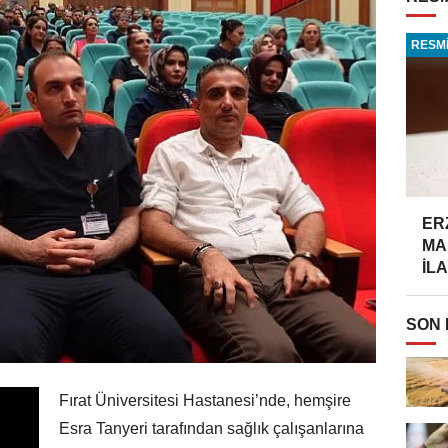
RESMİ
ER
MA
İLA
SON
Fırat Üniversitesi Hastanesi’nde, hemşire
Esra Tanyeri tarafından sağlık çalışanlarına