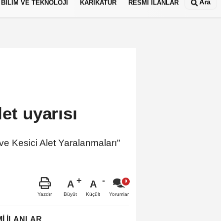
Ara
BİLİM VE TEKNOLOJİ
KARİKATÜR
RESMİ İLANLAR
let uyarısı
ve Kesici Alet Yaralanmaları"
A
A
Büyüt
Küçült
Yazdır
Yorumlar
İ İLANLAR