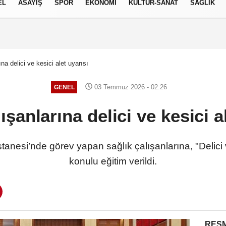
EL
ASAYİŞ
SPOR
EKONOMİ
KÜLTÜR-SANAT
SAĞLIK
6 AĞUSTOS 2026, PERŞEMBE
na delici ve kesici alet uyarısı
03 Temmuz 2026 - 02:26
GENEL
ışanlarına delici ve kesici a
stanesi’nde görev yapan sağlık çalışanlarına, "Delici 
konulu eğitim verildi.
RESM