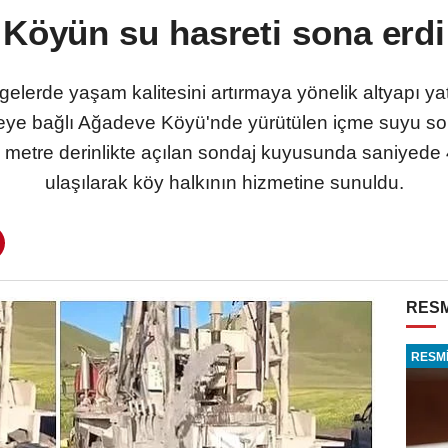
Köyün su hasreti sona erdi
lgelerde yaşam kalitesini artırmaya yönelik altyapı yat
ye bağlı Ağadeve Köyü'nde yürütülen içme suyu sond
metre derinlikte açılan sondaj kuyusunda saniyede 4
ulaşılarak köy halkının hizmetine sunuldu.
RESM
RESMİ