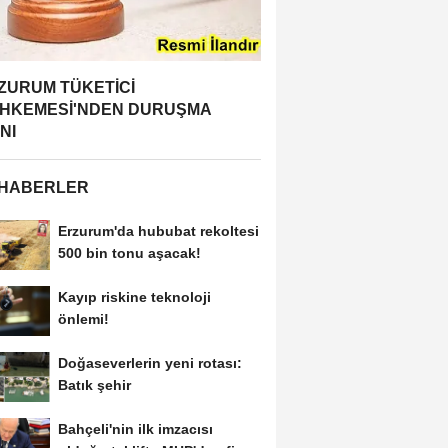
ZURUM TÜKETİCİ
HKEMESİ'NDEN DURUŞMA
NI
 HABERLER
Erzurum'da hububat rekoltesi
500 bin tonu aşacak!
Kayıp riskine teknoloji
önlemi!
Doğaseverlerin yeni rotası:
Batık şehir
Bahçeli'nin ilk imzacısı