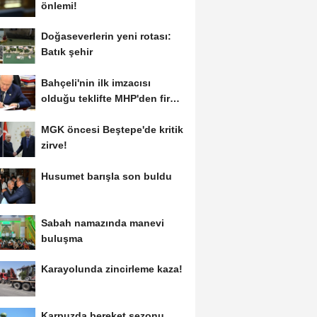
önlemi!
Doğaseverlerin yeni rotası:
Batık şehir
Bahçeli'nin ilk imzacısı
olduğu teklifte MHP'den fire
var!
MGK öncesi Beştepe'de kritik
zirve!
Husumet barışla son buldu
Sabah namazında manevi
buluşma
Karayolunda zincirleme kaza!
Karpuzda bereket sezonu