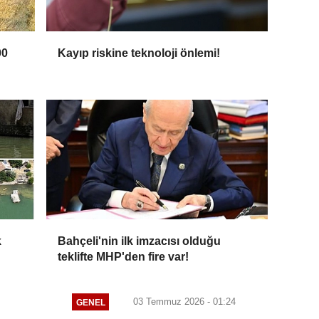
00
Kayıp riskine teknoloji önlemi!
k
Bahçeli'nin ilk imzacısı olduğu
teklifte MHP'den fire var!
03 Temmuz 2026 - 01:24
GENEL