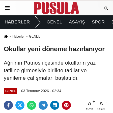
HABERLER
GENEL
ASAYİŞ
SPOR
Haberler
GENEL
Okullar yeni döneme hazırlanıyor
Ağrı'nın Patnos ilçesinde okulların yaz
tatiline girmesiyle birlikte tadilat ve
yenileme çalışmaları başlatıldı.
03 Temmuz 2026 - 02:34
GENEL
A
A
Büyüt
Küçült