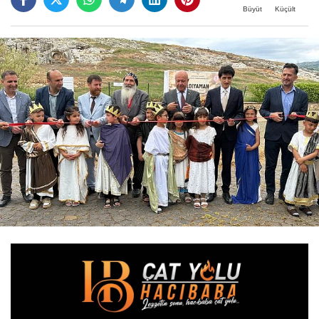
Büyüt
Küçült