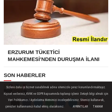
ERZURUM TÜKETİCİ
MAHKEMESİ'NDEN DURUŞMA İLANI
SON HABERLER
Köylerin sorunları yerinde
Sizlere daha iyi hizmet sunabilmek adına sitemizde çerez konumlandırmaktayız.
incelendi
Kişisel verileriniz, KVKK ve GDPR kapsamında toplanıp işlenir. Detaylı bilgi almak için
Veri Politikamızı / Aydınlatma Metnimizi inceleyebilirsiniz. Sitemizi kullanarak,
Bronz madalyadan sonra yeni
çerezleri kullanmamızı kabul etmiş olacaksınız.
AYRINTILAR
TAMAM
Yorumlar
Yorumlar