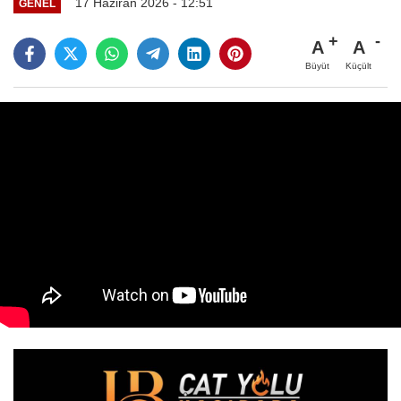
17 Haziran 2026 - 12:51
GENEL
A
A
Büyüt
Küçült