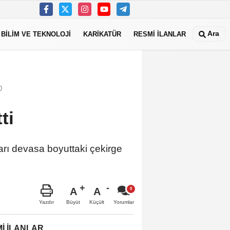
Ara
BİLİM VE TEKNOLOJİ
KARİKATÜR
RESMİ İLANLAR
0
ti
arı devasa boyuttaki çekirge
A
A
Büyüt
Küçült
Yazdır
Yorumlar
İ İLANLAR