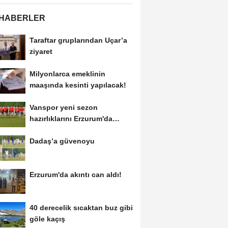
 HABERLER
Taraftar gruplarından Uçar’a
ziyaret
Milyonlarca emeklinin
maaşında kesinti yapılacak!
Vanspor yeni sezon
hazırlıklarını Erzurum'da
sürdürüyor
Dadaş’a güvenoyu
Erzurum'da akıntı can aldı!
40 derecelik sıcaktan buz gibi
göle kaçış