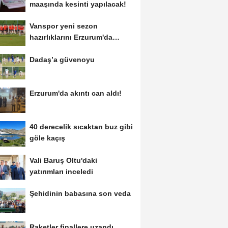
maaşında kesinti yapılacak!
Vanspor yeni sezon
hazırlıklarını Erzurum'da
sürdürüyor
Dadaş’a güvenoyu
Erzurum'da akıntı can aldı!
40 derecelik sıcaktan buz gibi
göle kaçış
Vali Baruş Oltu'daki
yatırımları inceledi
Şehidinin babasına son veda
Raketler finallere uzandı