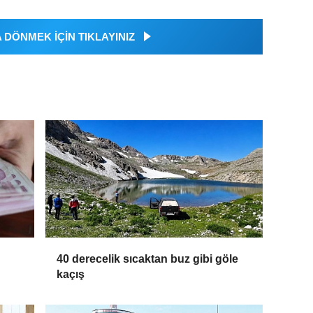
DÖNMEK İÇİN TIKLAYINIZ
40 derecelik sıcaktan buz gibi göle
kaçış