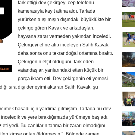
fark ettiği dev çekirgeyi cep telefonu
kamerasıyla kayıt altına aldı. Tarlada
yürürken alışılmışın dışındaki büyüklükte bir
çekirge gören Kavak ve arkadaşları,
hayvana zarar vermeden yakından inceledi.
Çekirgeyi eline alıp inceleyen Salih Kavak,
daha sonra onu tekrar doğal ortamına bıraktı.
Çekirgenin etçil olduğunu fark eden
vatandaşlar, yanlarındaki etten küçük bir
parça ikram etti. Dev çekirgenin eti yemesi
dığı sıra dışı deneyimi aktaran Salih Kavak, şu
cimek hasadı için yardıma gitmiştim. Tarlada bu dev
, inceledik ve yere bıraktığımızda yürümeye başladı.
 eti yedi. Bu canlıların tarıma bir zararı olmadığını
ütfen kimse onları öldürmesin." Bölgede zaman