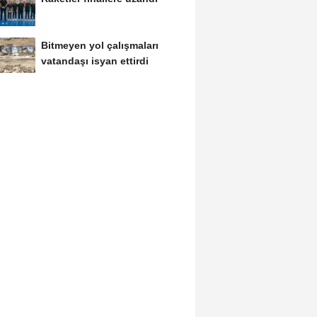
Bitmeyen yol çalışmaları
vatandaşı isyan ettirdi