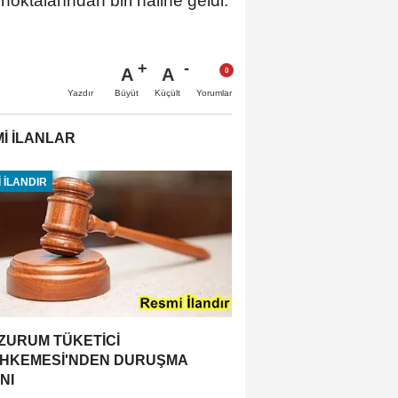
oktalarından biri haline geldi.
A
A
Büyüt
Küçült
Yazdır
Yorumlar
İ İLANLAR
 İLANDIR
ZURUM TÜKETİCİ
HKEMESİ'NDEN DURUŞMA
NI