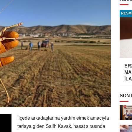
RESMİ
ER
MA
İLA
SON
İlçede arkadaşlarına yardım etmek amacıyla
tarlaya giden Salih Kavak, hasat sırasında