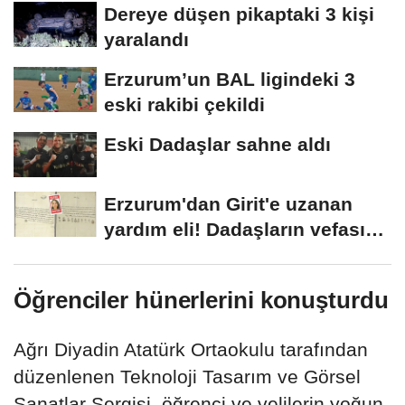
Dereye düşen pikaptaki 3 kişi
yaralandı
Erzurum’un BAL ligindeki 3
eski rakibi çekildi
Eski Dadaşlar sahne aldı
Erzurum'dan Girit'e uzanan
yardım eli! Dadaşların vefası
arşivlerden...
Öğrenciler hünerlerini konuşturdu
Ağrı Diyadin Atatürk Ortaokulu tarafından
düzenlenen Teknoloji Tasarım ve Görsel
Sanatlar Sergisi, öğrenci ve velilerin yoğun