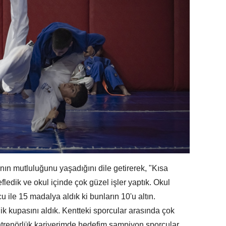
n mutluluğunu yaşadığını dile getirerek, "Kısa
edik ve okul içinde çok güzel işler yaptık. Okul
 ile 15 madalya aldık ki bunların 10'u altın.
lik kupasını aldık. Kentteki sporcular arasında çok
 antrenörlük kariyerimde hedefim şampiyon sporcular