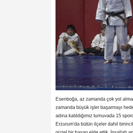
Esenboğa, az zamanda çok yol almanı
zamanda büyük işler başarmayı hedefl
adına katıldığımız turnuvada 15 sporcu
Erzurum'da bütün ilçeler dahil birinci
güzel bir başarı elde ettik. İnşallah