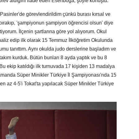
görev aldığını ifade eden Esenboğa, şöyle konuştu:
Pasinler'de görevlendirildim çünkü burası kırsal ve
e bırakıp, 'şampiyonun şampiyon öğrencisi olsun' diye
iyorum. İlçenin şartlarına göre yol alıyorum. Okul
naliz edip ilk olarak 15 Temmuz İlköğretim Okulunda
umu tanıttım. Aynı okulda judo derslerine başladım ve
takım kurduk. Bütün bunları 8 ayda yaptık ve bu 8
u ekip katıldığı ilk turnuvada 17 kişiden 13 madalya
zamanda Süper Minikler Türkiye İl Şampiyonası'nda 15
en az 4-5'i Tokat'ta yapılacak Süper Minikler Türkiye