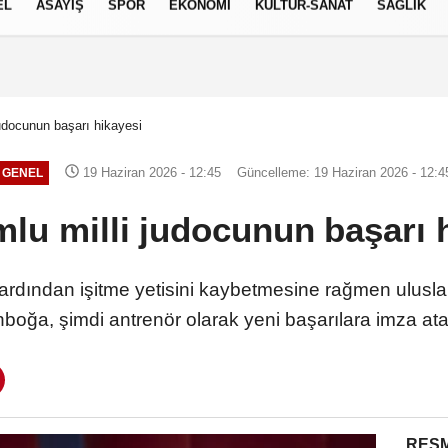
EL
ASAYİŞ
SPOR
EKONOMİ
KÜLTÜR-SANAT
SAĞLIK
8 AĞUSTOS 2026, CUMARTESI
judocunun başarı hikayesi
19 Haziran 2026 - 12:45
Güncelleme: 19 Haziran 2026 - 12:4
GENEL
lu milli judocunun başarı 
ardından işitme yetisini kaybetmesine rağmen ulusl
oğa, şimdi antrenör olarak yeni başarılara imza ataca
RESM