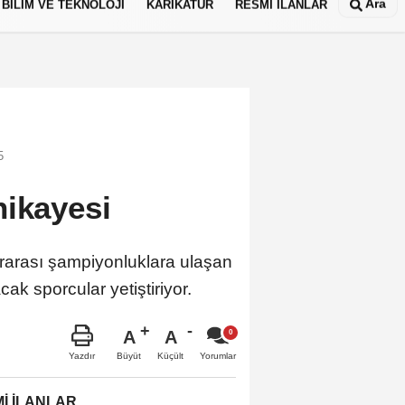
Ara
BİLİM VE TEKNOLOJİ
KARİKATÜR
RESMİ İLANLAR
5
hikayesi
ararası şampiyonluklara ulaşan
k sporcular yetiştiriyor.
A
A
Büyüt
Küçült
Yazdır
Yorumlar
İ İLANLAR