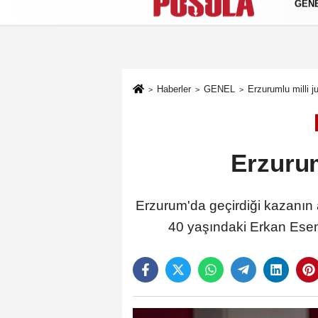
GEN
Künye
İletişim
Gizlilik Politikası
Haberler
GENEL
Erzurumlu milli 
Erzurum
Erzurum'da geçirdiği kazanın 
40 yaşındaki Erkan Esenb