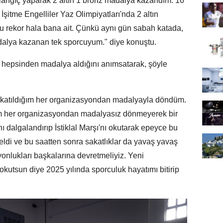
şlangıç yaparak 2 altın 1 bronz madalya kazandım. 16
şitme Engelliler Yaz Olimpiyatları'nda 2 altın
u rekor hala bana ait. Çünkü aynı gün sabah katada,
adalya kazanan tek sporcuyum." diye konuştu.
e hepsinden madalya aldığını anımsatarak, şöyle
katıldığım her organizasyondan madalyayla döndüm.
ığım her organizasyondan madalyasız dönmeyerek bir
ı dalgalandırıp İstiklal Marşı'nı okutarak epeyce bu
a geldi ve bu saatten sonra sakatlıklar da yavaş yavaş
yonlukları başkalarına devretmeliyiz. Yeni
 okutsun diye 2025 yılında sporculuk hayatımı bitirip