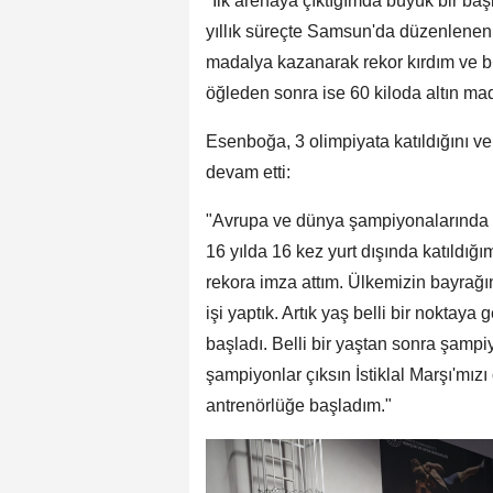
"İlk arenaya çıktığımda büyük bir ba
yıllık süreçte Samsun'da düzenlenen İ
madalya kazanarak rekor kırdım ve b
öğleden sonra ise 60 kiloda altın m
Esenboğa, 3 olimpiyata katıldığını v
devam etti:
"Avrupa ve dünya şampiyonalarında 
16 yılda 16 kez yurt dışında katıld
rekora imza attım. Ülkemizin bayrağın
işi yaptık. Artık yaş belli bir noktay
başladı. Belli bir yaştan sonra şampi
şampiyonlar çıksın İstiklal Marşı'mızı
antrenörlüğe başladım."