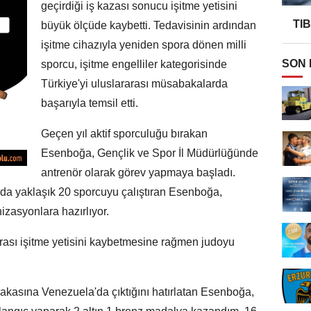
geçirdiği iş kazası sonucu işitme yetisini
TI
büyük ölçüde kaybetti. Tedavisinin ardından
işitme cihazıyla yeniden spora dönen milli
SON
sporcu, işitme engelliler kategorisinde
Türkiye'yi uluslararası müsabakalarda
başarıyla temsil etti.
Geçen yıl aktif sporculuğu bırakan
Esenboğa, Gençlik ve Spor İl Müdürlüğünde
antrenör olarak görev yapmaya başladı.
nda yaklaşık 20 sporcuyu çalıştıran Esenboğa,
izasyonlara hazırlıyor.
ası işitme yetisini kaybetmesine rağmen judoyu
abakasına Venezuela'da çıktığını hatırlatan Esenboğa,