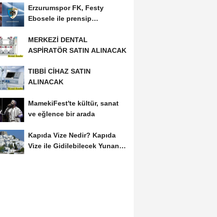
Erzurumspor FK, Festy
Ebosele ile prensip
anlaşmasına vardı
MERKEZİ DENTAL
ASPİRATÖR SATIN ALINACAK
TIBBİ CİHAZ SATIN
ALINACAK
MamekiFest'te kültür, sanat
ve eğlence bir arada
Kapıda Vize Nedir? Kapıda
Vize ile Gidilebilecek Yunan
Adaları