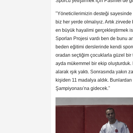
Sporcu yetiştirmek için Pasinler'de 
"Yöneticilerimizin desteği sayesinde 
biz her yerde olmalıyız. Artık zirved
en büyük hayalimi gerçekleştirmek ist
Sporları Projesi vardı ben de bunu a
beden eğitimi derslerinde kendi spor
oradan seçtiğim çocuklarla güzel bir 
ayda mükemmel bir ekip oluşturduk. B
alarak ışık yaktı. Sonrasında yakın 
kişiden 11 madalya aldık. Bunlardan 
Şampiyonası'na gidecek."