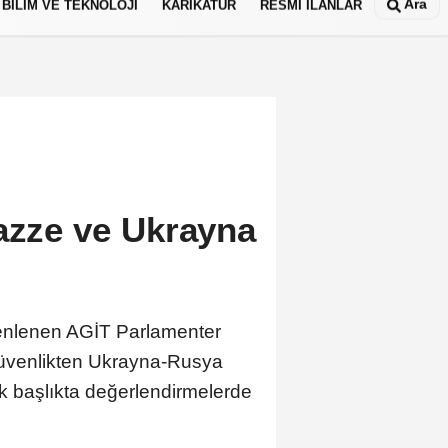
Ara
BİLİM VE TEKNOLOJİ
KARİKATÜR
RESMİ İLANLAR
Gazze ve Ukrayna
üzenlenen AGİT Parlamenter
güvenlikten Ukrayna-Rusya
k başlıkta değerlendirmelerde