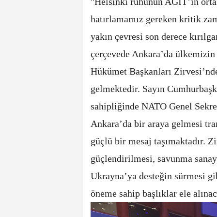
"Helsinki ruhunun AGİT’in ortak
hatırlamamız gereken kritik za
yakın çevresi son derece kırılga
çerçevede Ankara’da ülkemizin
Hükümet Başkanları Zirvesi’nd
gelmektedir. Sayın Cumhurbaşk
sahipliğinde NATO Genel Sekrete
Ankara’da bir araya gelmesi tra
güçlü bir mesaj taşımaktadır. Z
güçlendirilmesi, savunma sanayii
Ukrayna’ya desteğin sürmesi gi
öneme sahip başlıklar ele alınac