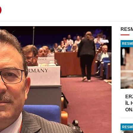
RESM
RESMİ
ER
İL
ONA
RESMİ