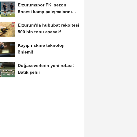
Erzurumspor FK, sezon
öncesi kamp çalışmalarını
tamamladı
Erzurum'da hububat rekoltesi
500 bin tonu aşacak!
Kayıp riskine teknoloji
önlemi!
Doğaseverlerin yeni rotası:
Batık şehir