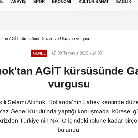
EL
ASAYİŞ
SPOR
EKONOMİ
KÜLTÜR-SANAT
SAĞLIK
6 AĞUSTOS 2026, PERŞEMBE
ınok'tan AGİT kürsüsünde Gazze ve Ukrayna vurgusu
08 Temmuz 2026 - 14:05
GENEL
tınok'tan AGİT kürsüsünde 
vurgusu
kili Selami Altınok, Hollanda'nın Lahey kentinde d
Yaz Genel Kurulu'nda yaptığı konuşmada, küresel 
krizden Türkiye'nin NATO içindeki rolüne kadar birço
bulundu.