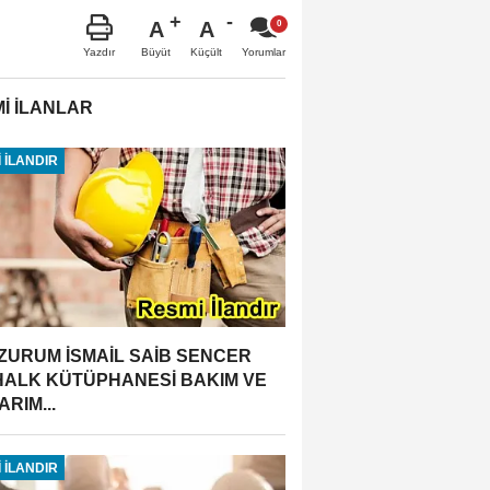
A
A
Büyüt
Küçült
Yazdır
Yorumlar
İ İLANLAR
 İLANDIR
ZURUM İSMAİL SAİB SENCER
 HALK KÜTÜPHANESİ BAKIM VE
RIM...
 İLANDIR