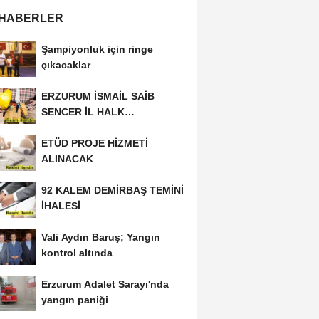
 HABERLER
Şampiyonluk için ringe
çıkacaklar
ERZURUM İSMAİL SAİB
SENCER İL HALK
KÜTÜPHANESİ BAKIM VE
ETÜD PROJE HİZMETİ
ONARIM...
ALINACAK
92 KALEM DEMİRBAŞ TEMİNİ
İHALESİ
Vali Aydın Baruş; Yangın
kontrol altında
Erzurum Adalet Sarayı'nda
yangın paniği