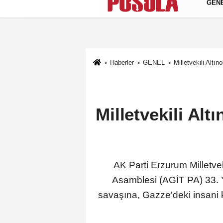
GEN
Künye
İletişim
Gizlilik Politikası
Haberler
GENEL
Milletvekili Alt
Milletvekili Al
AK Parti Erzurum Milletve
Asamblesi (AGİT PA) 33. 
savaşına, Gazze'deki insani 