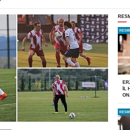
RESM
RESMİ
ER
İL
ONA
RESMİ