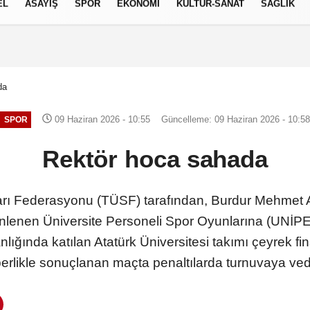
EL
ASAYİŞ
SPOR
EKONOMİ
KÜLTÜR-SANAT
SAĞLIK
7 AĞUSTOS 2026, CUMA
da
09 Haziran 2026 - 10:55
Güncelleme: 09 Haziran 2026 - 10:5
SPOR
Rektör hoca sahada
arı Federasyonu (TÜSF) tarafından, Burdur Mehmet A
enlenen Üniversite Personeli Spor Oyunlarına (UNİP
lığında katılan Atatürk Üniversitesi takımı çeyrek fi
erlikle sonuçlanan maçta penaltılarda turnuvaya veda