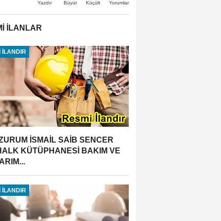
Büyüt
Küçült
Yazdır
Yorumlar
İ İLANLAR
 İLANDIR
ZURUM İSMAİL SAİB SENCER
 HALK KÜTÜPHANESİ BAKIM VE
RIM...
 İLANDIR