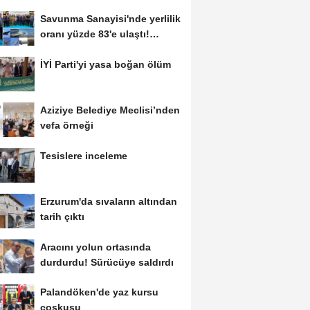
Savunma Sanayisi'nde yerlilik
oranı yüzde 83'e ulaştı!
Erzurum da...
İYİ Parti'yi yasa boğan ölüm
Aziziye Belediye Meclisi’nden
vefa örneği
Tesislere inceleme
Erzurum'da sıvaların altından
tarih çıktı
Aracını yolun ortasında
durdurdu! Sürücüye saldırdı
Palandöken'de yaz kursu
coşkusu