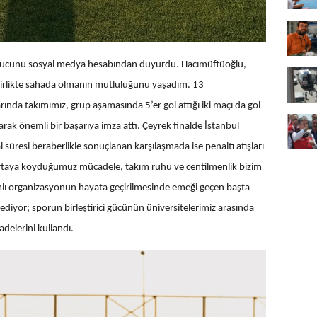
onucunu sosyal medya hesabından duyurdu. Hacımüftüoğlu,
 birlikte sahada olmanın mutluluğunu yaşadım. 13
rında takımımız, grup aşamasında 5’er gol attığı iki maçı da gol
k önemli bir başarıya imza attı. Çeyrek finalde İstanbul
 süresi beraberlikle sonuçlanan karşılaşmada ise penaltı atışları
ortaya koyduğumuz mücadele, takım ruhu ve centilmenlik bizim
amlı organizasyonun hayata geçirilmesinde emeği geçen başta
iyor; sporun birleştirici gücünün üniversitelerimiz arasında
delerini kullandı.