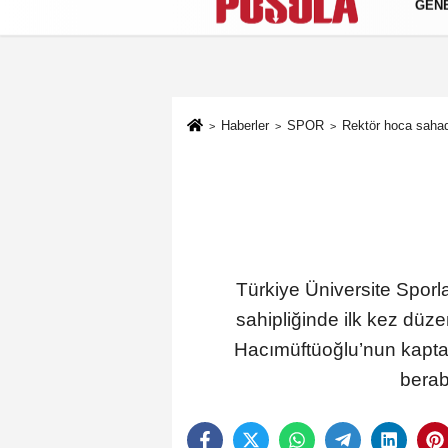
GEN
Künye
İletişim
Gizlilik Politikası
Haberler
SPOR
Rektör hoca saha
Türkiye Üniversite Sporl
sahipliğinde ilk kez düz
Hacımüftüoğlu’nun kaptan
berab