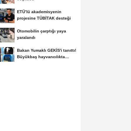
ETÜ’lü akademisyenin
projesine TÜBİTAK desteği
Otomobilin çarptığı yaya
yaralandı
Bakan Yumaklı GEKİS'i tanıttı!
Büyükbaş hayvancılıkta
"dijital...