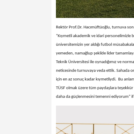
Rektör Prof.Dr. Hacımüftüoğlu, turnuva s
“Kıymetli akademik ve idari personelimizle
üniversitemizin yer aldığı futbol müsabakala
yemeden, namağlup şekilde lider tamamlayara
Teknik Üniversitesi ile oynadığımız ve normal
neticesinde turnuvaya veda ettik. Sahada 
için en az sonuç kadar kıymetliydi. Bu anl
TÜSF olmak üzere tüm paydaşlara teşekkür ed
daha da güçlenmesini temenni ediyorum” ifa