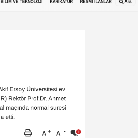
Ara
BİLİM VE TEKNOLOJİ
KARİKATÜR
RESMİ İLANLAR
8
kif Ersoy Üniversitesi ev
ER) Rektör Prof.Dr. Ahmet
nal maçında normal süresi
 etti.
A
A