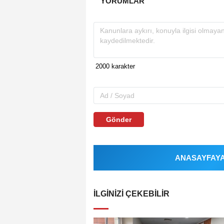
YORUMLAR
Gönder
ANASAYFAYA 
İLGINIZI ÇEKEBILIR