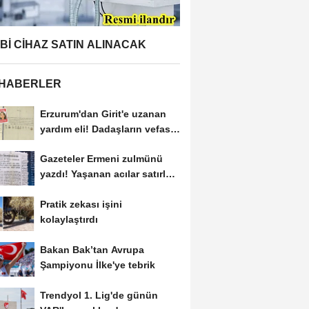
BBİ CİHAZ SATIN ALINACAK
 HABERLER
Erzurum'dan Girit'e uzanan
yardım eli! Dadaşların vefası
arşivlerden...
Gazeteler Ermeni zulmünü
yazdı! Yaşanan acılar satırlara
böyle...
Pratik zekası işini
kolaylaştırdı
Bakan Bak’tan Avrupa
Şampiyonu İlke'ye tebrik
Trendyol 1. Lig'de günün