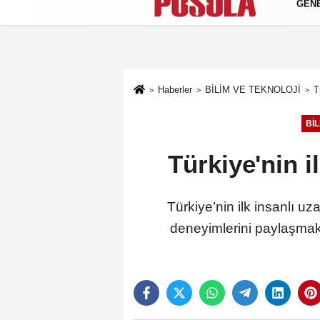
GEN
Künye
İletişim
Gizlilik Politikası
Haberler
BİLİM VE TEKNOLOJİ
T
BİL
Türkiye'nin 
Türkiye’nin ilk insanlı u
deneyimlerini paylaşma