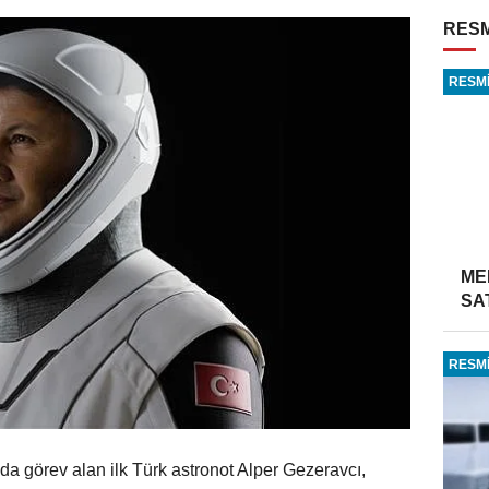
RESM
RESMİ
ME
SA
RESMİ
da görev alan ilk Türk astronot Alper Gezeravcı,