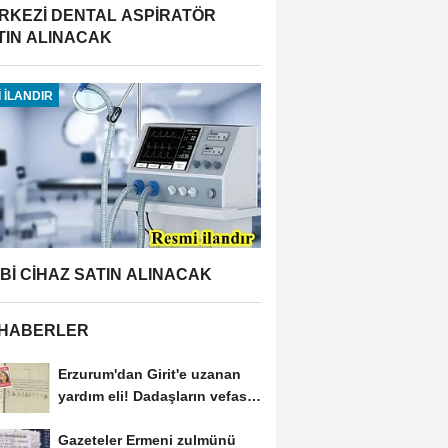
RKEZİ DENTAL ASPİRATÖR
TIN ALINACAK
 İLANDIR
BBİ CİHAZ SATIN ALINACAK
 HABERLER
Erzurum'dan Girit'e uzanan
yardım eli! Dadaşların vefası
arşivlerden...
Gazeteler Ermeni zulmünü