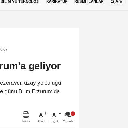
Ara
BİLİM VE TEKNOLOJİ
KARİKATÜR
RESMİ İLANLAR
00:07
rum'a geliyor
 Gezeravcı, uzay yolculuğu
e günü Bilim Erzurum’da
A
A
Büyüt
Küçült
Yazdır
Yorumlar