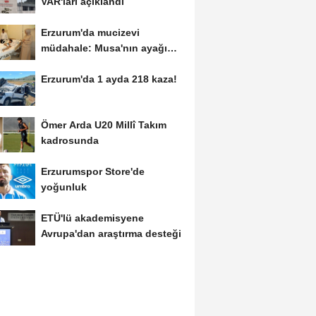
VAR'ları açıklandı
Erzurum'da mucizevi
müdahale: Musa'nın ayağı
kurtarıldı
Erzurum'da 1 ayda 218 kaza!
Ömer Arda U20 Millî Takım
kadrosunda
Erzurumspor Store'de
yoğunluk
ETÜ'lü akademisyene
Avrupa'dan araştırma desteği