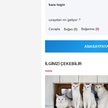
kara tegin
uzaydan mı geliyor ?
Cevapla
Beğenme (
0
)
Beğen (
0
)
ANASAYFAYA 
İLGINIZI ÇEKEBILIR