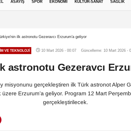
EL
ASAYİŞ
SPOR
EKONOMİ
KÜLTÜR-SANAT
SAĞLIK
8 AĞUSTOS 2026, CUMARTESI
ürkiye'nin ilk astronotu Gezeravcı Erzurum'a geliyor
10 Mart 2026 - 00:07
Güncelleme: 10 Mart 2026 - 
İM VE TEKNOLOJİ
ilk astronotu Gezeravcı Erzu
zay misyonunu gerçekleştiren ilk Türk astronot Alper
k üzere Erzurum’a geliyor. Program 12 Mart Perşemb
gerçekleştirilecek.