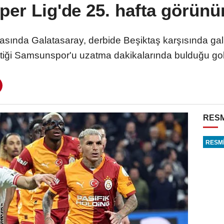
per Lig'de 25. hafta görün
tasında Galatasaray, derbide Beşiktaş karşısında gal
tiği Samsunspor'u uzatma dakikalarında bulduğu gol
RESM
RESMİ