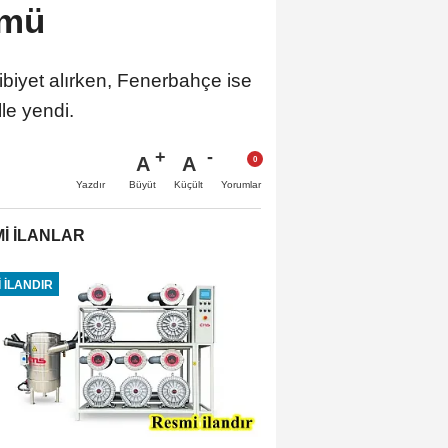
ümü
ibiyet alırken, Fenerbahçe ise
le yendi.
A
A
Büyüt
Küçült
Yazdır
Yorumlar
İ İLANLAR
 İLANDIR