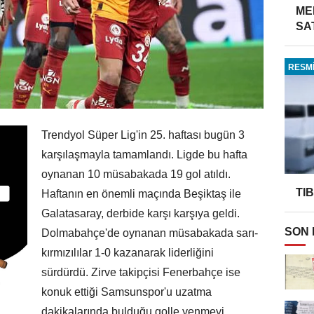
ME
SA
RESMİ
Trendyol Süper Lig'in 25. haftası bugün 3
karşılaşmayla tamamlandı. Ligde bu hafta
oynanan 10 müsabakada 19 gol atıldı.
TI
Haftanın en önemli maçında Beşiktaş ile
Galatasaray, derbide karşı karşıya geldi.
SON
Dolmabahçe'de oynanan müsabakada sarı-
kırmızılılar 1-0 kazanarak liderliğini
sürdürdü. Zirve takipçisi Fenerbahçe ise
konuk ettiği Samsunspor'u uzatma
dakikalarında bulduğu golle yenmeyi