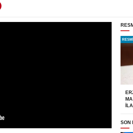
RESM
RESMİ
ER
MA
İLA
SON