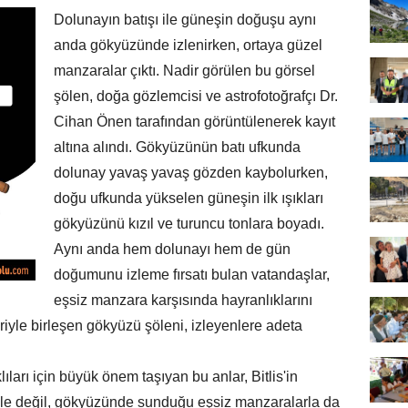
Dolunayın batışı ile güneşin doğuşu aynı
anda gökyüzünde izlenirken, ortaya güzel
manzaralar çıktı. Nadir görülen bu görsel
şölen, doğa gözlemcisi ve astrofotoğrafçı Dr.
Cihan Önen tarafından görüntülenerek kayıt
altına alındı. Gökyüzünün batı ufkunda
dolunay yavaş yavaş gözden kaybolurken,
doğu ufkunda yükselen güneşin ilk ışıkları
gökyüzünü kızıl ve turuncu tonlara boyadı.
Aynı anda hem dolunayı hem de gün
doğumunu izleme fırsatı bulan vatandaşlar,
eşsiz manzara karşısında hayranlıklarını
eriyle birleşen gökyüzü şöleni, izleyenlere adeta
ları için büyük önem taşıyan bu anlar, Bitlis'in
riyle değil, gökyüzünde sunduğu eşsiz manzaralarla da