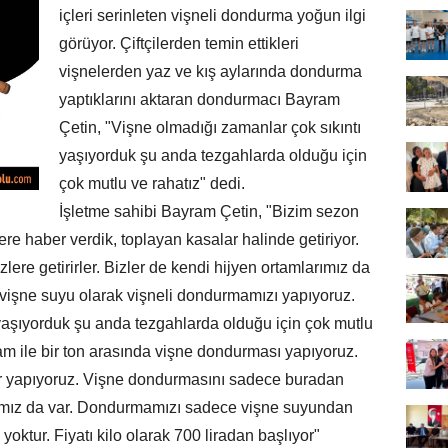
içleri serinleten vişneli dondurma yoğun ilgi
görüyor. Çiftçilerden temin ettikleri
vişnelerden yaz ve kış aylarında dondurma
yaptıklarını aktaran dondurmacı Bayram
Çetin, "Vişne olmadığı zamanlar çok sıkıntı
yaşıyorduk şu anda tezgahlarda olduğu için
çok mutlu ve rahatız" dedi.
İşletme sahibi Bayram Çetin, "Bizim sezon
lere haber verdik, toplayan kasalar halinde getiriyor.
izlere getirirler. Bizler de kendi hijyen ortamlarımız da
vişne suyu olarak vişneli dondurmamızı yapıyoruz.
yaşıyorduk şu anda tezgahlarda olduğu için çok mutlu
am ile bir ton arasında vişne dondurması yapıyoruz.
adar yapıyoruz. Vişne dondurmasını sadece buradan
arımız da var. Dondurmamızı sadece vişne suyundan
oktur. Fiyatı kilo olarak 700 liradan başlıyor"