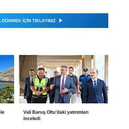
DÖNMEK İÇİN TIKLAYINIZ
öle
Vali Baruş Oltu'daki yatırımları
inceledi