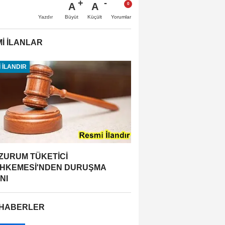
A
A
Büyüt
Küçült
Yazdır
Yorumlar
İ İLANLAR
 İLANDIR
ZURUM TÜKETİCİ
HKEMESİ'NDEN DURUŞMA
NI
 HABERLER