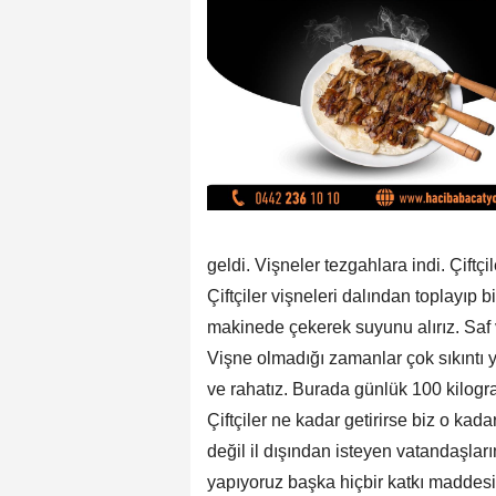
geldi. Vişneler tezgahlara indi. Çiftçi
Çiftçiler vişneleri dalından toplayıp b
makinede çekerek suyunu alırız. Saf 
Vişne olmadığı zamanlar çok sıkıntı 
ve rahatız. Burada günlük 100 kilogr
Çiftçiler ne kadar getirirse biz o k
değil il dışından isteyen vatandaşl
yapıyoruz başka hiçbir katkı maddesi y