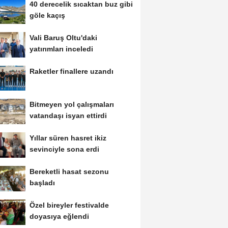
40 derecelik sıcaktan buz gibi
göle kaçış
Vali Baruş Oltu'daki
yatırımları inceledi
Raketler finallere uzandı
Bitmeyen yol çalışmaları
vatandaşı isyan ettirdi
Yıllar süren hasret ikiz
sevinciyle sona erdi
Bereketli hasat sezonu
başladı
Özel bireyler festivalde
doyasıya eğlendi