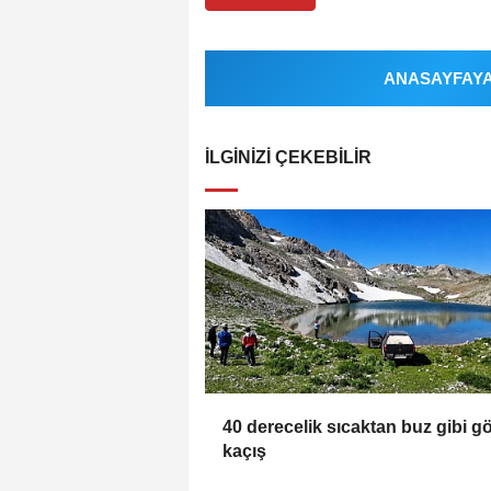
ANASAYFAYA 
İLGINIZI ÇEKEBILIR
40 derecelik sıcaktan buz gibi g
kaçış