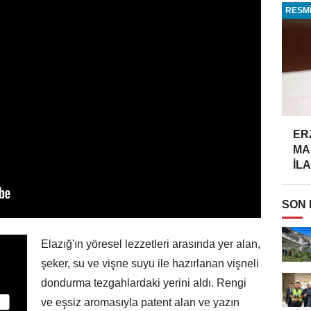
RESMİ
ER
MA
İLA
SON
Elazığ'ın yöresel lezzetleri arasında yer alan,
şeker, su ve vişne suyu ile hazırlanan vişneli
dondurma tezgahlardaki yerini aldı. Rengi
ve eşsiz aromasıyla patent alan ve yazın