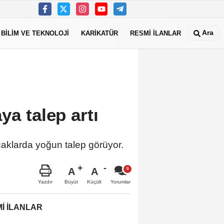
Ara
BİLİM VE TEKNOLOJİ
KARİKATÜR
RESMİ İLANLAR
ya talep artı
ıcaklarda yoğun talep görüyor.
A
A
Büyüt
Küçült
Yazdır
Yorumlar
İ İLANLAR