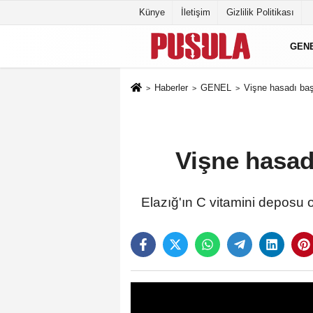
Künye
İletişim
Gizlilik Politikası
GEN
Haberler
GENEL
Vişne hasadı başl
Vişne hasadı
Elazığ'ın C vitamini deposu o