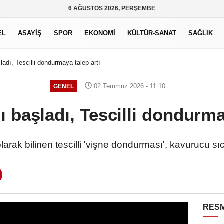
6 AĞUSTOS 2026, PERŞEMBE
EL
ASAYİŞ
SPOR
EKONOMİ
KÜLTÜR-SANAT
SAĞLIK
adı, Tescilli dondurmaya talep artı
02 Temmuz 2026 - 11:10
GENEL
 başladı, Tescilli dondurma
larak bilinen tescilli 'vişne dondurması', kavurucu s
RESM