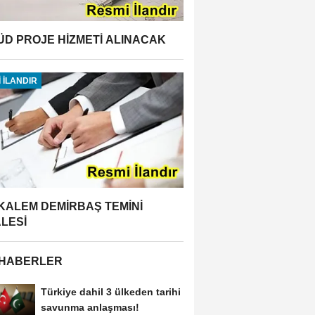
ÜD PROJE HİZMETİ ALINACAK
 İLANDIR
 KALEM DEMİRBAŞ TEMİNİ
ALESİ
 HABERLER
Türkiye dahil 3 ülkeden tarihi
savunma anlaşması!