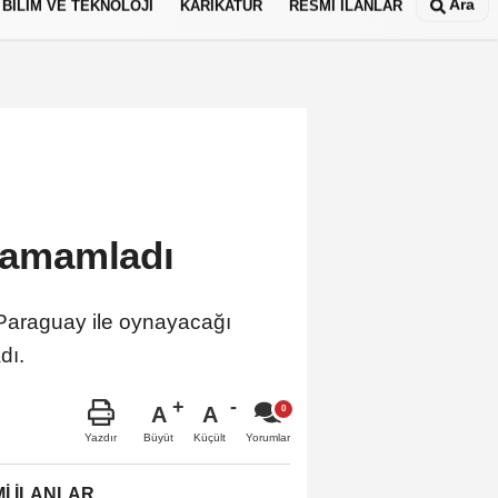
Ara
BİLİM VE TEKNOLOJİ
KARİKATÜR
RESMİ İLANLAR
nı tamamladı
 Paraguay ile oynayacağı
ladı.
A
A
Büyüt
Küçült
Yazdır
Yorumlar
İ İLANLAR