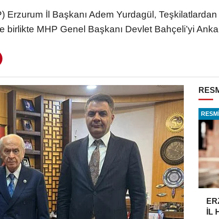
HP) Erzurum İl Başkanı Adem Yurdagül, Teşkilatlarda
e birlikte MHP Genel Başkanı Devlet Bahçeli’yi Ankara
RESM
RESMİ
ER
İL