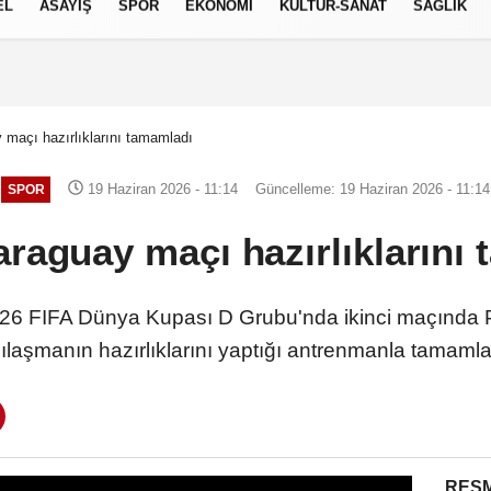
EL
ASAYİŞ
SPOR
EKONOMİ
KÜLTÜR-SANAT
SAĞLIK
7 AĞUSTOS 2026, CUMA
ay maçı hazırlıklarını tamamladı
19 Haziran 2026 - 11:14
Güncelleme: 19 Haziran 2026 - 11:14
SPOR
Paraguay maçı hazırlıkları
2026 FIFA Dünya Kupası D Grubu'nda ikinci maçında
ılaşmanın hazırlıklarını yaptığı antrenmanla tamam
RESM