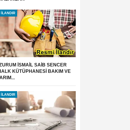
 İLANDIR
ZURUM İSMAİL SAİB SENCER
 HALK KÜTÜPHANESİ BAKIM VE
RIM...
 İLANDIR