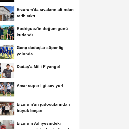
Erzurum'da sıvaların altından
tarih çıktı
Rodriguez'in doğum günü
kutlandı
Genç dadaşlar süper lig
yolunda
Dadaş’a Milli Piyango!
Amar süper ligi seviyor!
Erzurum'un judocularından
büyük başarı
Erzurum Adliyesindeki