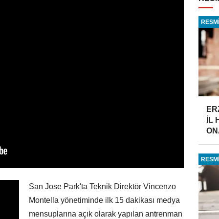
RESMİ
ER
İL
ONA
RESMİ
San Jose Park'ta Teknik Direktör Vincenzo
Montella yönetiminde ilk 15 dakikası medya
mensuplarına açık olarak yapılan antrenman