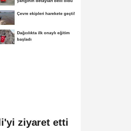
yangının detayları belli oldu
Çevre ekipleri harekete geçti!
Dağcılıkta ilk onaylı eğitim
başladı
yi ziyaret etti