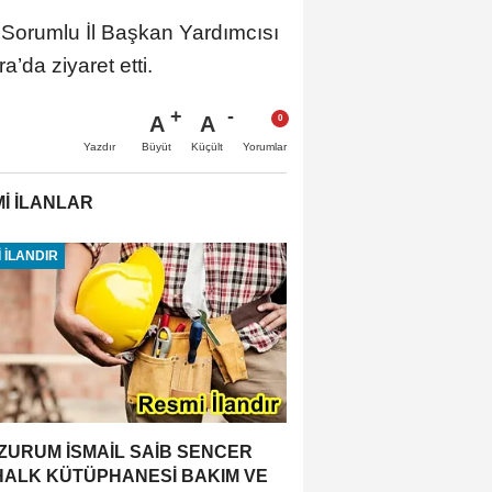
n Sorumlu İl Başkan Yardımcısı
’da ziyaret etti.
A
A
Büyüt
Küçült
Yazdır
Yorumlar
İ İLANLAR
 İLANDIR
ZURUM İSMAİL SAİB SENCER
 HALK KÜTÜPHANESİ BAKIM VE