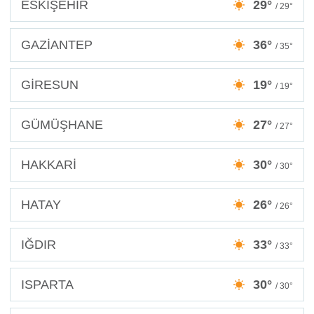
ESKİŞEHİR
29°
/ 29°
GAZİANTEP
36°
/ 35°
GİRESUN
19°
/ 19°
GÜMÜŞHANE
27°
/ 27°
HAKKARİ
30°
/ 30°
HATAY
26°
/ 26°
IĞDIR
33°
/ 33°
ISPARTA
30°
/ 30°