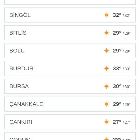
BİNGÖL
32°
/ 32°
BİTLİS
29°
/ 29°
BOLU
29°
/ 29°
BURDUR
33°
/ 33°
BURSA
30°
/ 30°
ÇANAKKALE
29°
/ 29°
ÇANKIRI
27°
/ 27°
ÇORUM
28°