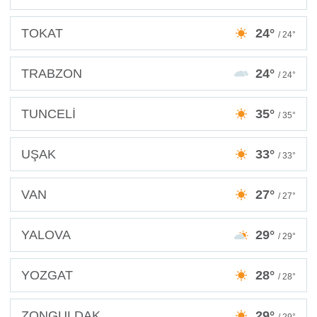
TOKAT
24°
/ 24°
TRABZON
24°
/ 24°
TUNCELİ
35°
/ 35°
UŞAK
33°
/ 33°
VAN
27°
/ 27°
YALOVA
29°
/ 29°
YOZGAT
28°
/ 28°
ZONGULDAK
29°
/ 29°