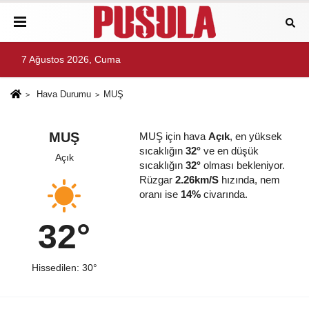
7 Ağustos 2026, Cuma
Hava Durumu
MUŞ
MUŞ
MUŞ için hava
Açık
, en yüksek
sıcaklığın
32°
ve en düşük
Açık
sıcaklığın
32°
olması bekleniyor.
Rüzgar
2.26km/S
hızında, nem
oranı ise
14%
civarında.
32°
Hissedilen: 30°