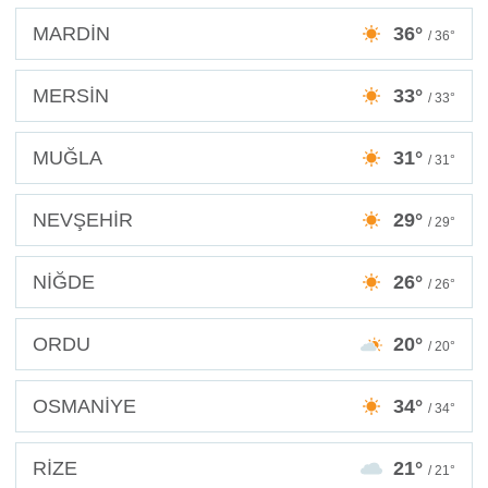
MARDİN
36°
/ 36°
MERSİN
33°
/ 33°
MUĞLA
31°
/ 31°
NEVŞEHİR
29°
/ 29°
NİĞDE
26°
/ 26°
ORDU
20°
/ 20°
OSMANİYE
34°
/ 34°
RİZE
21°
/ 21°