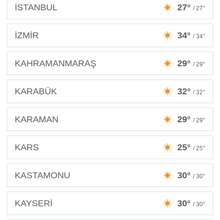
İSTANBUL
27°
/ 27°
İZMİR
34°
/ 34°
KAHRAMANMARAŞ
29°
/ 29°
KARABÜK
32°
/ 32°
KARAMAN
29°
/ 29°
KARS
25°
/ 25°
KASTAMONU
30°
/ 30°
KAYSERİ
30°
/ 30°