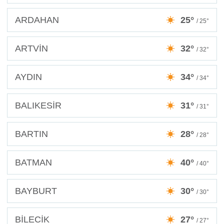
ARDAHAN
25°
/ 25°
ARTVİN
32°
/ 32°
AYDIN
34°
/ 34°
BALIKESİR
31°
/ 31°
BARTIN
28°
/ 28°
BATMAN
40°
/ 40°
BAYBURT
30°
/ 30°
BİLECİK
27°
/ 27°