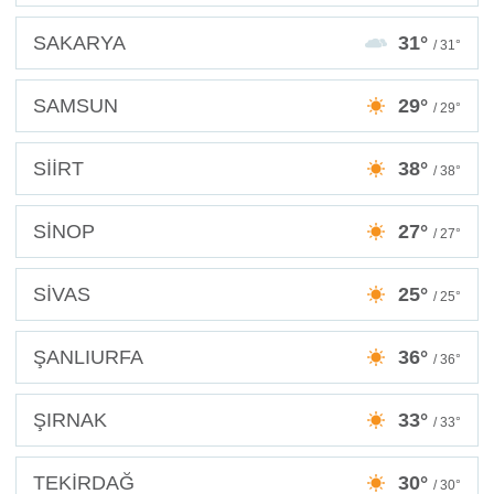
SAKARYA
31°
/ 31°
SAMSUN
29°
/ 29°
SİİRT
38°
/ 38°
SİNOP
27°
/ 27°
SİVAS
25°
/ 25°
ŞANLIURFA
36°
/ 36°
ŞIRNAK
33°
/ 33°
TEKİRDAĞ
30°
/ 30°