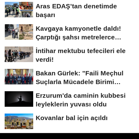
Aras EDAŞ’tan denetimde
başarı
Kavgaya kamyonetle daldı!
Çarptığı şahsı metrelerce
sürükledi
İntihar mektubu tefecileri ele
verdi!
Bakan Gürlek: "Faili Meçhul
Suçlarla Mücadele Birimi
kurduk"
Erzurum'da caminin kubbesi
leyleklerin yuvası oldu
Kovanlar bal için açıldı