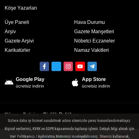
Köşe Yazarları
Üye Paneli
Hava Durumu
Arşiv
Gazete Manşetleri
Gazete Arşivi
Nöbetci Eczaneler
Karikatürler
Namaz Vakitleri
Google Play
App Store
ücretsiz indirin
ücretsiz indirin
Künye
İletişim
Gizlilik Politikası
Sizlere daha iyi hizmet sunabilmek adına sitemizde çerez konumlandırmaktayız.
Sitemizde bulunan yazı , video, fotoğraf ve haberlerin her hakkı saklıdır.
Kişisel verileriniz, KVKK ve GDPR kapsamında toplanıp işlenir. Detaylı bilgi almak için
İzinsiz veya kaynak gösterilemeden kullanılamaz.
Veri Politikamızı / Aydınlatma Metnimizi inceleyebilirsiniz. Sitemizi kullanarak,