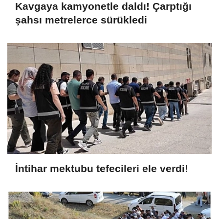
Kavgaya kamyonetle daldı! Çarptığı
şahsı metrelerce sürükledi
İntihar mektubu tefecileri ele verdi!