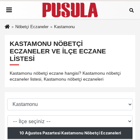
Nöbetçi Eczaneler
Kastamonu
KASTAMONU NÖBETÇI
ECZANELER VE İLÇE ECZANE
LISTESI
Kastamonu nöbetçi eczane hangisi? Kastamonu nöbetçi
eczaneler listesi, Kastamonu nöbetçi eczaneleri