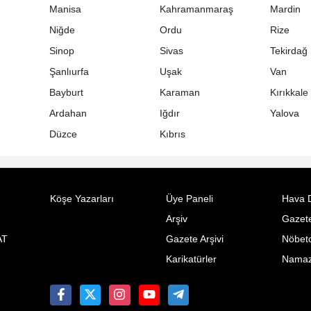
Manisa
Kahramanmaraş
Mardin
Niğde
Ordu
Rize
Sinop
Sivas
Tekirdağ
Şanlıurfa
Uşak
Van
Bayburt
Karaman
Kırıkkale
Ardahan
Iğdır
Yalova
Düzce
Kıbrıs
Köşe Yazarları
Üye Paneli
Hava 
Arşiv
Gazete
AT
Gazete Arşivi
Nöbetc
Karikatürler
Namaz 