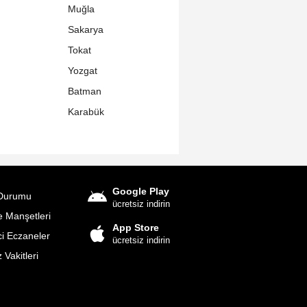
Muğla
Sakarya
Tokat
Yozgat
Batman
Karabük
Google Play
Durumu
ücretsiz indirin
 Manşetleri
App Store
i Eczaneler
ücretsiz indirin
Vakitleri