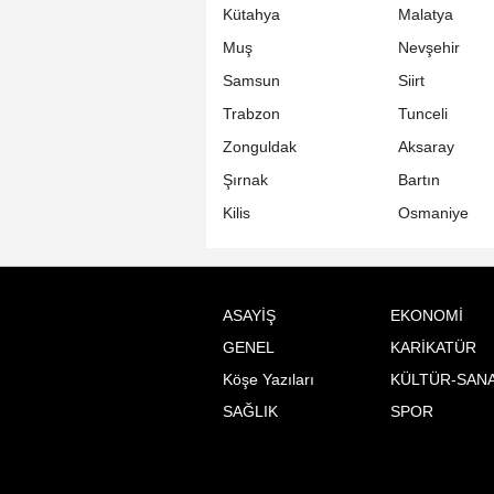
Kütahya
Malatya
Muş
Nevşehir
Samsun
Siirt
Trabzon
Tunceli
Zonguldak
Aksaray
Şırnak
Bartın
Kilis
Osmaniye
ASAYİŞ
EKONOMİ
GENEL
KARİKATÜR
Köşe Yazıları
KÜLTÜR-SAN
SAĞLIK
SPOR