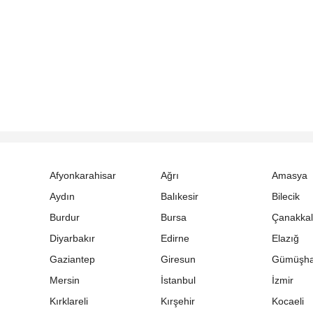
Afyonkarahisar
Ağrı
Amasya
Aydın
Balıkesir
Bilecik
Burdur
Bursa
Çanakka
Diyarbakır
Edirne
Elazığ
Gaziantep
Giresun
Gümüşh
Mersin
İstanbul
İzmir
Kırklareli
Kırşehir
Kocaeli