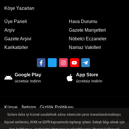
Köşe Yazarları
Üye Paneli
Hava Durumu
Arşiv
Gazete Manşetleri
Gazete Arşivi
Nöbetci Eczaneler
Karikatürler
Namaz Vakitleri
Google Play
App Store
ücretsiz indirin
ücretsiz indirin
Künye
İletişim
Gizlilik Politikası
Sizlere daha iyi hizmet sunabilmek adına sitemizde çerez konumlandırmaktayız.
Sitemizde bulunan yazı , video, fotoğraf ve haberlerin her hakkı saklıdır.
Kişisel verileriniz, KVKK ve GDPR kapsamında toplanıp işlenir. Detaylı bilgi almak için
İzinsiz veya kaynak gösterilemeden kullanılamaz.