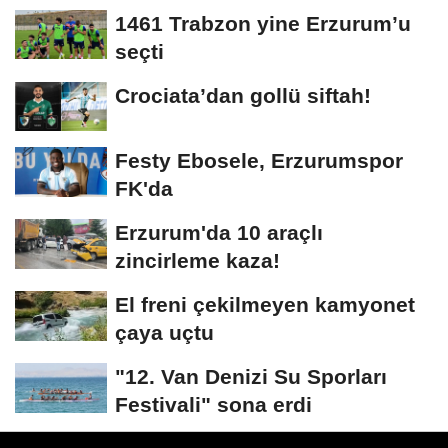
1461 Trabzon yine Erzurum’u
seçti
Crociata’dan gollü siftah!
Festy Ebosele, Erzurumspor
FK'da
Erzurum'da 10 araçlı
zincirleme kaza!
El freni çekilmeyen kamyonet
çaya uçtu
"12. Van Denizi Su Sporları
Festivali" sona erdi