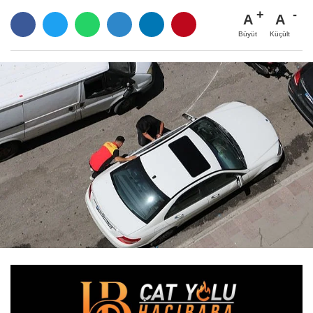
A
A
Büyüt
Küçült