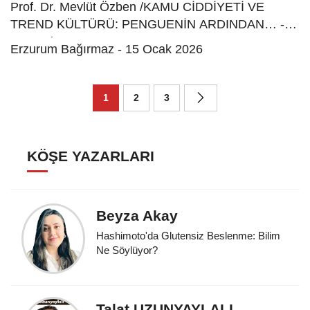
Prof. Dr. Mevlüt Özben /KAMU CİDDİYETİ VE
TREND KÜLTÜRÜ: PENGUENİN ARDINDAN… -
29 Ocak 2026
Erzurum Bağırmaz - 15 Ocak 2026
1
2
3
KÖŞE YAZARLARI
Beyza Akay
Hashimoto'da Glutensiz Beslenme: Bilim
Ne Söylüyor?
Talat UZUNYAYLALI