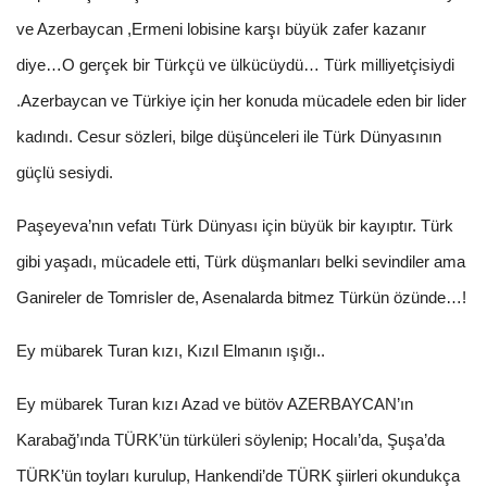
ve Azerbaycan ,Ermeni lobisine karşı büyük zafer kazanır
diye…O gerçek bir Türkçü ve ülkücüydü… Türk milliyetçisiydi
.Azerbaycan ve Türkiye için her konuda mücadele eden bir lider
kadındı. Cesur sözleri, bilge düşünceleri ile Türk Dünyasının
güçlü sesiydi.
Paşeyeva’nın vefatı Türk Dünyası için büyük bir kayıptır. Türk
gibi yaşadı, mücadele etti, Türk düşmanları belki sevindiler ama
Ganireler de Tomrisler de, Asenalarda bitmez Türkün özünde…!
Ey mübarek Turan kızı, Kızıl Elmanın ışığı..
Ey mübarek Turan kızı Azad ve bütöv AZERBAYCAN’ın
Karabağ’ında TÜRK’ün türküleri söylenip; Hocalı’da, Şuşa’da
TÜRK’ün toyları kurulup, Hankendi’de TÜRK şiirleri okundukça