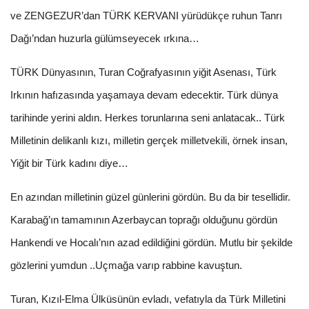
ve ZENGEZUR’dan TÜRK KERVANI yürüdükçe ruhun Tanrı
Dağı’ndan huzurla gülümseyecek ırkına…
TÜRK Dünyasının, Turan Coğrafyasının yiğit Asenası, Türk
Irkının hafızasında yaşamaya devam edecektir. Türk dünya
tarihinde yerini aldın. Herkes torunlarına seni anlatacak.. Türk
Milletinin delikanlı kızı, milletin gerçek milletvekili, örnek insan,
Yiğit bir Türk kadını diye…
En azından milletinin güzel günlerini gördün. Bu da bir tesellidir.
Karabağ’ın tamamının Azerbaycan toprağı olduğunu gördün
Hankendi ve Hocalı’nın azad edildiğini gördün. Mutlu bir şekilde
gözlerini yumdun ..Uçmağa varıp rabbine kavuştun.
Turan, Kızıl-Elma Ülküsünün evladı, vefatıyla da Türk Milletini