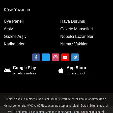
Köşe Yazarları
Üye Paneli
Hava Durumu
Arşiv
Gazete Manşetleri
Gazete Arşivi
Nöbetci Eczaneler
Karikatürler
Namaz Vakitleri
Google Play
App Store
ücretsiz indirin
ücretsiz indirin
Künye
İletişim
Gizlilik Politikası
Sizlere daha iyi hizmet sunabilmek adına sitemizde çerez konumlandırmaktayız.
Kişisel verileriniz, KVKK ve GDPR kapsamında toplanıp işlenir. Detaylı bilgi almak için
Sitemizde bulunan yazı , video, fotoğraf ve haberlerin her hakkı saklıdır.
İzinsiz veya kaynak gösterilemeden kullanılamaz.
Veri Politikamızı / Aydınlatma Metnimizi inceleyebilirsiniz. Sitemizi kullanarak,