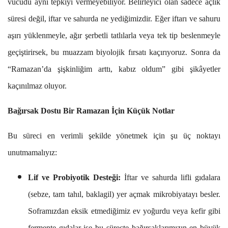
vücudu aynı tepkiyi vermeyebiliyor. Belirleyici olan sadece açlık
süresi değil, iftar ve sahurda ne yediğimizdir. Eğer iftarı ve sahuru
aşırı yüklenmeyle, ağır şerbetli tatlılarla veya tek tip beslenmeyle
geçiştirirsek, bu muazzam biyolojik fırsatı kaçırıyoruz. Sonra da
“Ramazan’da şişkinliğim arttı, kabız oldum” gibi şikâyetler
kaçınılmaz oluyor.
Bağırsak Dostu Bir Ramazan İçin Küçük Notlar
Bu süreci en verimli şekilde yönetmek için şu üç noktayı
unutmamalıyız:
Lif ve Probiyotik Desteği:
İftar ve sahurda lifli gıdalara
(sebze, tam tahıl, baklagil) yer açmak mikrobiyatayı besler.
Soframızdan eksik etmediğimiz ev yoğurdu veya kefir gibi
fermente gıdalar ise bu süreçte bağırsaklarımızın en büyük