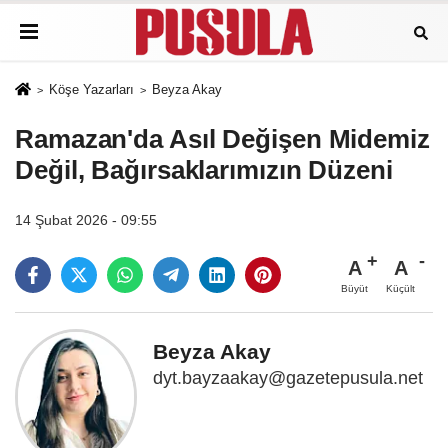
Köşe Yazarları
Beyza Akay
Ramazan'da Asıl Değişen Midemiz
Değil, Bağırsaklarımızın Düzeni
14 Şubat 2026 - 09:55
A
A
Büyüt
Küçült
Beyza Akay
dyt.bayzaakay@gazetepusula.net