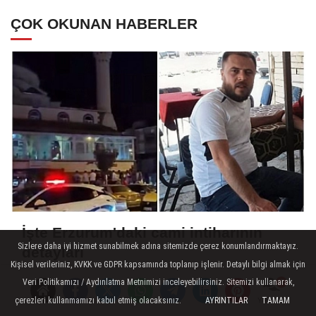
ÇOK OKUNAN HABERLER
İşte Erzurum'daki cami intiharının
Sizlere daha iyi hizmet sunabilmek adına sitemizde çerez konumlandırmaktayız.
detayları
Kişisel verileriniz, KVKK ve GDPR kapsamında toplanıp işlenir. Detaylı bilgi almak için
Veri Politikamızı / Aydınlatma Metnimizi inceleyebilirsiniz. Sitemizi kullanarak,
çerezleri kullanmamızı kabul etmiş olacaksınız.
AYRINTILAR
TAMAM
Yorumlar