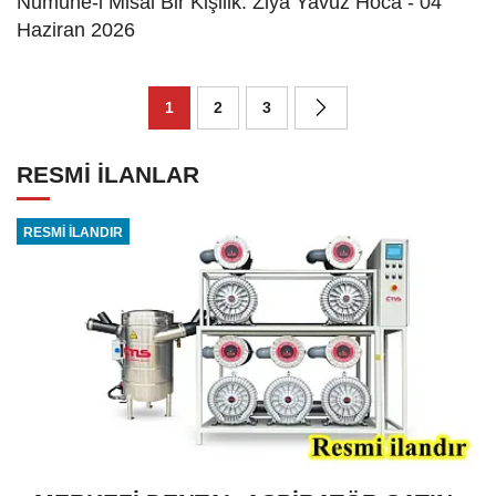
Numune-i Misal Bir Kişilik: Ziya Yavuz Hoca - 04
Haziran 2026
1
2
3
RESMİ İLANLAR
RESMİ İLANDIR