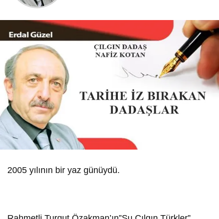
2005 yılının bir yaz günüydü.
Rahmetli Turgut Özakman’ın”Şu Çılgın Türkler”