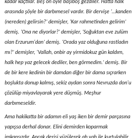
kadar kaçtılar. Beş on öyle başıboş gezdi­ler. Hatta halk
arasında şöyle bir darbımesel vardır. Bir dervişe ‘…kanden
(nereden) gelirsin?’ demişler, ‘Kar rahmetinden gelirim’
demiş. ‘Ona ne diyorlar?’ demişler, ‘Soğuktan eve zulüm
olan Erzurum'dan’ demiş. ‘Orada yaz olduğuna rastladın
mı?’ demişler, ‘Vallah, onbir ay yirmidokuz gün kaldım,
halk hep yaz gelecek dediler, ben görmedim.’ demiş. Bir
de bir kere kedinin bir damdan diğer bir dama sıçrarken
boşlukta
donup kalmış, sekiz aydan sonra Nevruzda don'u
çözü­lüp miyavlayarak yere düşmüş. Meşhur
darbımeseldir.
Ama hakikatta bir adamın eli yaş iken bir demir parçasına
yapışsa derhal donar. Elini demirden ko­parmak
imkansızdır. Ancak derisi yüzülerek ah vah ile kurtulabilir.