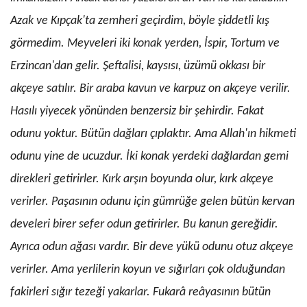
Azak ve Kıpçak'ta zemheri geçirdim, böyle şiddetli kış
görmedim. Meyveleri iki konak yerden, İspir, Tortum ve
Erzincan'dan gelir. Şeftalisi, kaysısı, üzümü okkası bir
akçeye satılır. Bir araba kavun ve karpuz on akçeye verilir.
Hasılı yiyecek yönünden benzersiz bir şehirdir. Fakat
odunu yoktur. Bütün dağları çıplaktır. Ama Allah'ın hikmeti
odunu yine de ucuzdur. İki konak yerdeki dağlardan gemi
direkleri getirirler. Kırk arşın boyunda olur, kırk akçeye
verirler. Paşasının odunu için gümrüğe gelen bütün kervan
develeri birer sefer odun getirirler. Bu kanun gereğidir.
Ayrıca odun ağası vardır. Bir deve yükü odunu otuz akçeye
verirler. Ama yerlilerin koyun ve sığırları çok olduğundan
fakir­leri sığır tezeği yakarlar. Fukarâ reâyasının bütün