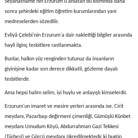
Seyahatnâme'nin Erzurum'u anlatan bu kısmında daha
sonra şehirdeki eğitim öğretim kurumlarından yani
medreselerden sözedilir.
Evliyâ Çelebi'nin Erzurum'a dair naklettiği bilgiler arasında
hayli ilginç tesbitlere rastlanmakta.
Bunlar, halkın yüz renginden tutunuz da insanların
giyinişine kadar son derece dikkatli, gözleme dayalı
tesbitlerdir.
Ama hepsi halim selim, iyi huylu ve anlayışlı kimselerdir.
Erzurum'un imaret ve mesire yerleri arasında ise, Cirit
meydanı, Pazarbaşı değirmeni çimenliği, Gümüşlü Künbet
meydanı Umudum Köyü, Abdurrahman Gazi Tekkesi
(
Türbesi
) ve Gürcü meydanı zikredilmektedir ki bugün