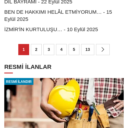
DİL BAYRAMI - 22 Eylül 2025
BEN DE HAKKIMI HELÂL ETMİYORUM… - 15
Eylül 2025
İZMİR'İN KURTULUŞU… - 10 Eylül 2025
1
2
3
4
5
13
RESMİ İLANLAR
RESMİ İLANDIR