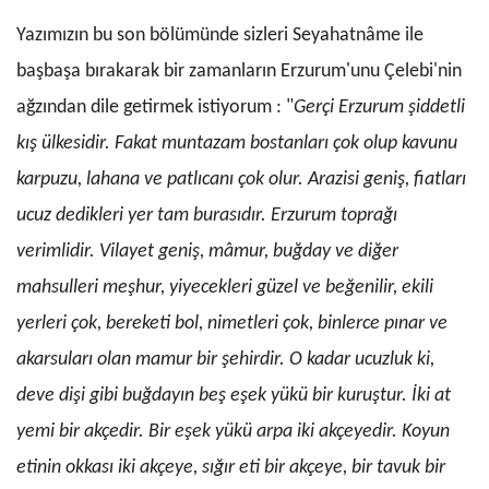
Yazımızın bu son bölümünde sizleri Seyahatnâme ile
başbaşa bırakarak bir zamanların Erzurum'unu Çelebi'nin
ağzından dile getirmek istiyorum : "
Gerçi Erzurum şiddetli
kış ülkesidir. Fakat muntazam bos­tanları çok olup kavunu
karpuzu, lahana ve patlıcanı çok olur. Arazisi geniş, fiatları
ucuz dedikleri yer tam burasıdır. Erzurum toprağı
verimlidir. Vilayet geniş, mâmur, buğday ve diğer
mahsulleri meşhur, yiyecek­leri güzel ve beğenilir, ekili
yerleri çok, bereketi bol, ni­metleri çok, binlerce pınar ve
akarsuları olan mamur bir şehirdir. O kadar ucuzluk ki,
deve dişi gibi buğdayın beş eşek yükü bir kuruştur. İki at
yemi bir ak­çedir. Bir eşek yükü arpa iki akçeyedir. Koyun
etinin okkası iki akçeye, sığır eti bir akçeye, bir tavuk bir