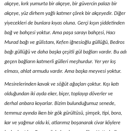
ak­çeye, kırk yumurta bir akçeye, bir güvercin palazı bir
akçeye, yüz dirhem yağlı katmer çörek bir akçeyedir. Diğer
yiyecekleri de bunlara kıyas oluna. Gerçi kışın şiddetinden
bağ ve bahçesi yoktur. Ama paşa sarayı bahçesi, Hacı
Murad bağı ve gülistanı, Kefen iğnesioğlu güllüğü, Bedros
bağı güllüğü ve daha başka çeşitli gül bağları vardır. Bu adı
geçen bağların katmerli gülleri meşhurdur. Yer yer kış
elması, ahlat armudu vardır. Ama başka meyvesi yoktur.
Mesirelerinden kavak ve söğüt ağaçları çoktur. Kışı katı
olduğundan iki ayda eker, biçer, toplayıp döverler ve
derhal anbara koyarlar. Bizim bulunduğumuz senede,
temmuz ayında iken bir gök gürültüsü, şimşek, tipi, bora,
kar ve yağmur oldu ki, atlarımız boşanarak civar köylere