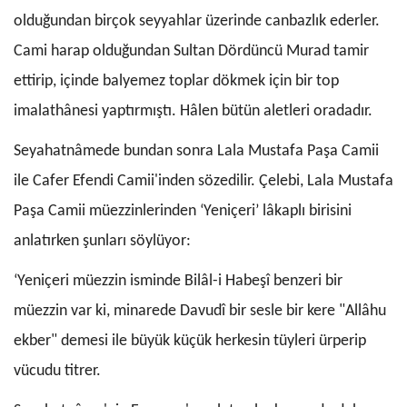
olduğundan birçok seyyahlar üzerinde canbazlık ederler.
Cami harap olduğundan Sultan Dördüncü Murad tamir
ettirip, içinde balyemez toplar dökmek için bir top
imalathânesi yaptırmıştı. Hâlen bütün aletleri oradadır.
Seyahatnâmede bundan sonra Lala Mustafa Paşa Camii
ile Cafer Efendi Camii'inden sözedilir. Çelebi, Lala Mustafa
Paşa Camii müezzinlerinden ‘Yeniçeri’ lâkaplı birisini
anlatırken şunları söylüyor:
‘Yeniçeri müezzin isminde Bilâl-i Habeşî benzeri bir
müezzin var ki, minarede Davudî bir sesle bir kere "Allâhu
ekber" demesi ile büyük küçük herkesin tüyleri ürperip
vücudu titrer.