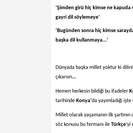
‘Şimden girü hiç kimse ne kapuda v
gayri dil söylemeye’
‘Bugünden sonra hiç kimse sarayda
başka dil kullanmaya...’
Dünyada başka millet yoktur ki dilini
çıkarsın
...
Hemen herkesin bildiği bu ifadeler
K
tarihinde
Konya’
da yayımladığı işt
Millet olarak yaşamanın ilk şartının 
söz konusu bu fermanı ile
Türkçe
’yi