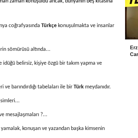
man zaman konuşuldu ancak, dünyanın beş kıtasına
ünya coğrafyasında
Türkçe
konuşulmakta ve insanlar
Erz
erin sömürüsü altında...
Cam
 idüğü belirsiz, kişiye özgü bir takım yapma ve
ri ve barındırdığı tabelaları ile bir
Türk
meydanıdır.
simleri...
ve mesajlaşmaları ?...
ım yamalak, konuşan ve yazandan başka kimsenin