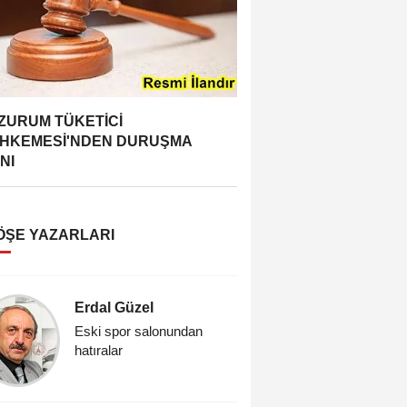
ZURUM TÜKETİCİ
HKEMESİ'NDEN DURUŞMA
NI
ÖŞE YAZARLARI
Erdal Güzel
Vedat Re
Eski spor salonundan
Cıfıt Çarş
hatıralar