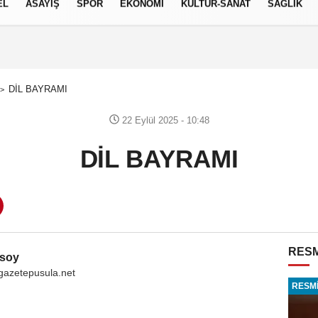
EL
ASAYİŞ
SPOR
EKONOMİ
KÜLTÜR-SANAT
SAĞLIK
6 AĞUSTOS 2026, PERŞEMBE
DİL BAYRAMI
22 Eylül 2025 - 10:48
DİL BAYRAMI
RESM
zsoy
gazetepusula.net
RESMİ