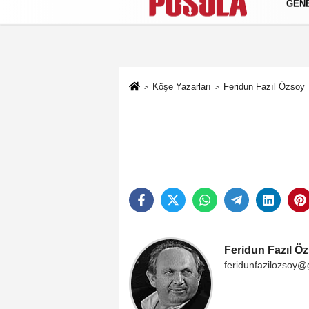
GEN
Künye
İletişim
Gizlilik Politikası
Köşe Yazarları
Feridun Fazıl Özsoy
Feridun Fazıl Ö
feridunfazilozsoy@