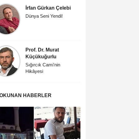
İrfan Gürkan Çelebi
Prof. Dr
Dünya Seni Yendi!
Öğretmen
Prof. Dr. Murat
Savaşk
Küçükuğurlu
'İşte öyle
Sığırcık Cami'nin
Hikâyesi
 OKUNAN HABERLER