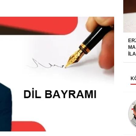
ER
MA
İLA
K
Taner Özdemir
AHMET FAZIL PAŞA