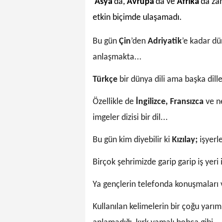
Asya
’da,
Avrupa
’da ve
Afrika
’da za
etkin biçimde ulaşamadı.
Bu gün
Çin
’den
Adriyatik
’e kadar d
anlaşmakta...
Türkçe
bir dünya dili ama başka dill
Özellikle de
İngilizce, Fransızca
ve ne
imgeler dizisi bir dil...
Bu gün kim diyebilir ki
Kızılay;
işyerle
Birçok şehrimizde garip garip iş yeri i
Ya gençlerin telefonda konuşmaları 
Kullanılan kelimelerin bir çoğu yar