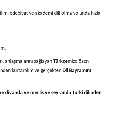
 bilim, edebiyat ve akademi dili olma yolunda hızla
lım.
en, anlaşmalarını sağlayan
Türkçe
mize özen
ğinden kurtaralım ve gerçekten
Dil Bayramını
e divanda ve meclis ve seyranda Türki dilinden