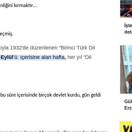
liğini kırmaktır…
İşt
det
geçmiş.
ıyla 1932'de düzenlenen "Birinci Türk Dil
 Eylül
’ü içerisine alan hafta
,
her yıl "Dil
 bu süre içerisinde birçok devlet kurdu, gün geldi
Gül
Erz