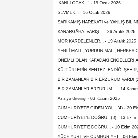
'KANLI OCAK…' - 19 Ocak 2026
SEVMEK... - 16 Ocak 2026
SARIKAMIŞ HAREKATI ve YANLIŞ BİLİN
KARARGÂHA VARIŞ… - 26 Aralık 2025
MOR KARDELENLER... - 19 Aralık 2025
YERLİ MALI , YURDUN MALI, HERKES ON
ÖNEMLİ OLAN KAFADAKİ ENGELLERİ AŞM
KÜLTÜRLERİN SENTEZLENDİĞİ ŞEHİR, 
BİR ZAMANLAR BİR ERZURUM VARDI (2)
BİR ZAMANLAR ERZURUM… -
Aziziye direnişi - 03 Kasım 2025
CUMHURİYETE GİDEN YOL (4) - 20 Ek
CUMHURİYET'E DOĞRU...(3) - 13 Ekim
CUMHURİYET'E DOĞRU... - 10 Ekim 20
YÜCE YURT VE CUMHURİYET - 06 Ekim