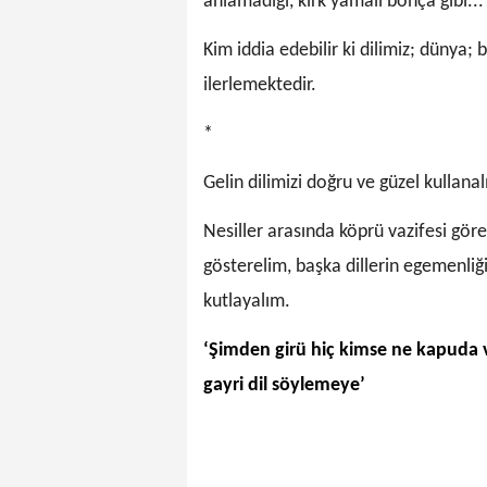
anlamadığı, kırk yamalı bohça gibi...
Kim iddia edebilir ki dilimiz; dünya;
ilerlemektedir.
*
Gelin dilimizi doğru ve güzel kullana
Nesiller arasında köprü vazifesi gör
gösterelim, başka dillerin egemenli
kutlayalım.
‘Şimden girü hiç kimse ne kapuda v
gayri dil söylemeye’