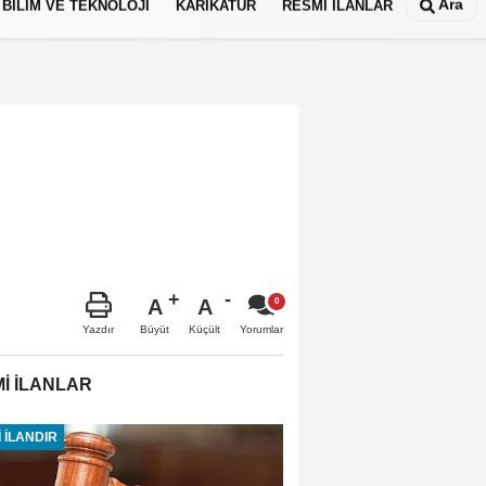
Ara
BİLİM VE TEKNOLOJİ
KARİKATÜR
RESMİ İLANLAR
A
A
Büyüt
Küçült
Yazdır
Yorumlar
İ İLANLAR
 İLANDIR