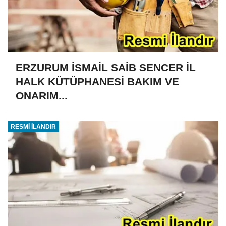
ERZURUM İSMAİL SAİB SENCER İL
HALK KÜTÜPHANESİ BAKIM VE
ONARIM...
RESMİ İLANDIR