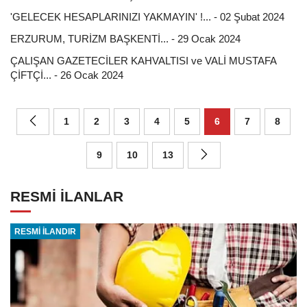
'GELECEK HESAPLARINIZI YAKMAYIN' !... - 02 Şubat 2024
ERZURUM, TURİZM BAŞKENTİ... - 29 Ocak 2024
ÇALIŞAN GAZETECİLER KAHVALTISI ve VALİ MUSTAFA
ÇİFTÇİ... - 26 Ocak 2024
1
2
3
4
5
6
7
8
9
10
13
RESMİ İLANLAR
RESMİ İLANDIR