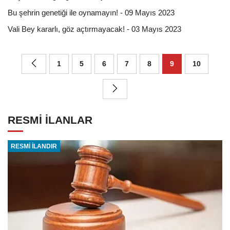
Bu şehrin genetiği ile oynamayın! - 09 Mayıs 2023
Vali Bey kararlı, göz açtırmayacak! - 03 Mayıs 2023
1
5
6
7
8
9
10
RESMİ İLANLAR
RESMİ İLANDIR