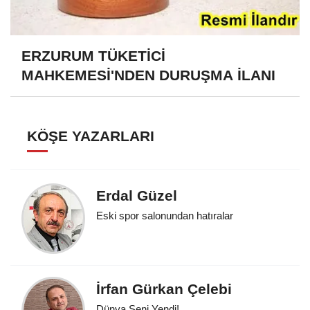
ERZURUM TÜKETİCİ
MAHKEMESİ'NDEN DURUŞMA İLANI
KÖŞE YAZARLARI
Erdal Güzel
Eski spor salonundan hatıralar
İrfan Gürkan Çelebi
Dünya Seni Yendi!