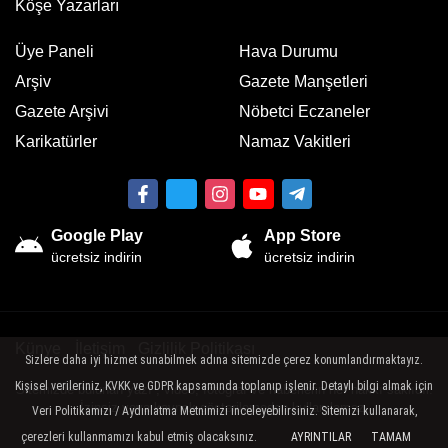
Köşe Yazarları
Üye Paneli
Hava Durumu
Arşiv
Gazete Manşetleri
Gazete Arşivi
Nöbetci Eczaneler
Karikatürler
Namaz Vakitleri
Google Play
App Store
ücretsiz indirin
ücretsiz indirin
Künye
İletişim
Gizlilik Politikası
Sizlere daha iyi hizmet sunabilmek adına sitemizde çerez konumlandırmaktayız.
Kişisel verileriniz, KVKK ve GDPR kapsamında toplanıp işlenir. Detaylı bilgi almak için
Sitemizde bulunan yazı , video, fotoğraf ve haberlerin her hakkı saklıdır.
İzinsiz veya kaynak gösterilemeden kullanılamaz.
Veri Politikamızı / Aydınlatma Metnimizi inceleyebilirsiniz. Sitemizi kullanarak,
çerezleri kullanmamızı kabul etmiş olacaksınız.
AYRINTILAR
TAMAM