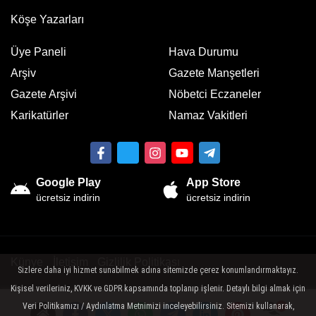
Köşe Yazarları
Üye Paneli
Hava Durumu
Arşiv
Gazete Manşetleri
Gazete Arşivi
Nöbetci Eczaneler
Karikatürler
Namaz Vakitleri
Google Play
App Store
ücretsiz indirin
ücretsiz indirin
Künye
İletişim
Gizlilik Politikası
Sizlere daha iyi hizmet sunabilmek adına sitemizde çerez konumlandırmaktayız.
Kişisel verileriniz, KVKK ve GDPR kapsamında toplanıp işlenir. Detaylı bilgi almak için
Sitemizde bulunan yazı , video, fotoğraf ve haberlerin her hakkı saklıdır.
İzinsiz veya kaynak gösterilemeden kullanılamaz.
Veri Politikamızı / Aydınlatma Metnimizi inceleyebilirsiniz. Sitemizi kullanarak,