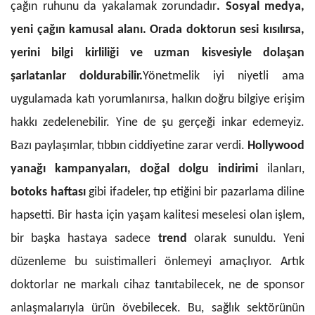
çağın ruhunu da yakalamak zorundadır
. Sosyal medya,
yeni çağın kamusal alanı. Orada doktorun sesi kısılırsa,
yerini bilgi kirliliği ve uzman kisvesiyle dolaşan
şarlatanlar doldurabilir.
Yönetmelik iyi niyetli ama
uygulamada katı yorumlanırsa, halkın doğru bilgiye erişim
hakkı zedelenebilir.
Yine de şu gerçeği inkar edemeyiz.
Bazı paylaşımlar, tıbbın ciddiyetine zarar verdi.
Hollywood
yanağı kampanyaları,
doğal dolgu indirimi
ilanları,
botoks haftası
gibi ifadeler, tıp etiğini bir pazarlama diline
hapsetti. Bir hasta için yaşam kalitesi meselesi olan işlem,
bir başka hastaya sadece
trend
olarak sunuldu.
Yeni
düzenleme bu suistimalleri önlemeyi amaçlıyor. Artık
doktorlar ne markalı cihaz tanıtabilecek, ne de sponsor
anlaşmalarıyla ürün övebilecek. Bu, sağlık sektörünün