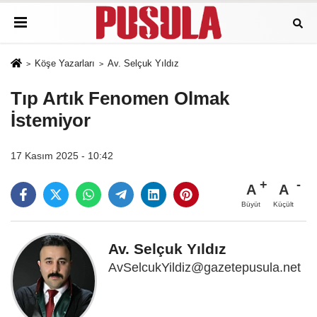
Köşe Yazarları
Av. Selçuk Yıldız
Tıp Artık Fenomen Olmak
İstemiyor
17 Kasım 2025 - 10:42
A
A
Büyüt
Küçült
Av. Selçuk Yıldız
AvSelcukYildiz@gazetepusula.net