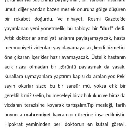
yorumlarıyla süslenmiş paylaşımlar, bir yandan insanlara
umut, diğer yandan bazen meslek onuruna gölge düşüren
bir rekabet doğurdu. Ve nihayet, Resmi Gazete’de
yayımlanan yeni yönetmelik, bu tabloya bir
“dur!”
dedi.
Artık doktorlar ameliyat anlarını paylaşamayacak, hasta
memnuniyeti videoları yayınlayamayacak, kendi hizmetini
öne çıkaran içerikler hazırlayamayacak. Üstelik hastanın
açık rızası olmadan bir görüntü paylaşmak da yasak.
Kurallara uymayanlara yaptırım kapısı da aralanıyor. Peki
sayın okurlar sizce bu bir sansür mü, yoksa etik bir
gereklilik mi? Gelin, bu meseleyi biraz hukukun ve biraz da
vicdanın terazisine koyarak tartışalım.Tıp mesleği, tarih
boyunca
mahremiyet
kavramının üzerine inşa edilmiştir.
Hipokrat yemininden beri doktorun en kutsal görevi,