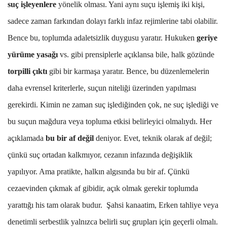
suç işleyenlere
yönelik olması. Yani aynı suçu işlemiş iki kişi,
sadece zaman farkından dolayı farklı infaz rejimlerine tabi olabilir.
Bence bu, toplumda adaletsizlik duygusu yaratır. Hukuken
geriye
yürüme yasağı
vs. gibi prensiplerle açıklansa bile, halk gözünde
torpilli çıktı
gibi bir karmaşa yaratır. Bence, bu düzenlemelerin
daha evrensel kriterlerle, suçun niteliği üzerinden yapılması
gerekirdi. Kimin ne zaman suç işlediğinden çok, ne suç işlediği ve
bu suçun mağdura veya topluma etkisi belirleyici olmalıydı.
Her
açıklamada
bu bir af değil
deniyor. Evet, teknik olarak af değil;
çünkü suç ortadan kalkmıyor, cezanın infazında değişiklik
yapılıyor. Ama pratikte, halkın algısında bu bir af. Çünkü
cezaevinden çıkmak af gibidir, açık olmak gerekir toplumda
yarattığı his tam olarak budur. Şahsi kanaatim, Erken tahliye veya
denetimli serbestlik yalnızca belirli suç grupları için geçerli olmalı.