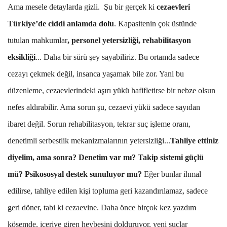
Ama mesele detaylarda gizli. Şu bir gerçek ki
cezaevleri
Türkiye’de ciddi anlamda dolu
. Kapasitenin çok üstünde
tutulan mahkumlar
, personel yetersizliği, rehabilitasyon
eksikliği
... Daha bir sürü şey sayabiliriz. Bu ortamda sadece
cezayı çekmek değil, insanca yaşamak bile zor. Yani bu
düzenleme, cezaevlerindeki aşırı yükü hafifletirse bir nebze olsun
nefes aldırabilir. Ama sorun şu, cezaevi yükü sadece sayıdan
ibaret değil. Sorun rehabilitasyon, tekrar suç işleme oranı,
denetimli serbestlik mekanizmalarının yetersizliği...
Tahliye ettiniz
diyelim, ama sonra? Denetim var mı? Takip sistemi güçlü
mü? Psikososyal destek sunuluyor mu?
Eğer bunlar ihmal
edilirse, tahliye edilen kişi topluma geri kazandırılamaz, sadece
geri döner, tabi ki cezaevine. Daha önce birçok kez yazdım
köşemde, içeriye giren heybesini dolduruyor, yeni suçlar