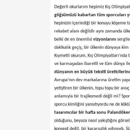
Değerli okurlarım hepimiz Kış Olimpiyat
göğsümüzü kabartan tüm sporcuları y
hepinizin içerlediği bir konuyu köşeme t
rekabet alanı değildir aynı zamanda ülke
belki de en önemlisi
vizyonlarını
sergil
dakikalık geçiş, bir ülkenin dünyaya kim
Kıymetli okurum, Kış Olimpiyatları’nda 
ve karmaşadan ibaretti ve tüm dünya ile 
dünyanın en büyük tekstil üreticilerin
Avrupa’nın dev markalarına üretim yapa
yetiştiren bir ülkenin, topu topu bir av
anlamıyla bir trajikomedi değil mi? Spor
sporcu kimliğini yansıtıyordu ne de kökl
tasarımcılar bir hafta sonu Palandöken
olduğunu, beyaza nasıl yakıştığını görse
konsept değil, bir kararsızlık yığınıydı. 