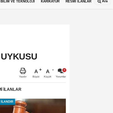
Ara
BİLİM VE TEKNOLOJİ
KARİKATÜR
RESMİ İLANLAR
Ş UYKUSU
A
A
Büyüt
Küçült
Yazdır
Yorumlar
İ İLANLAR
 İLANDIR