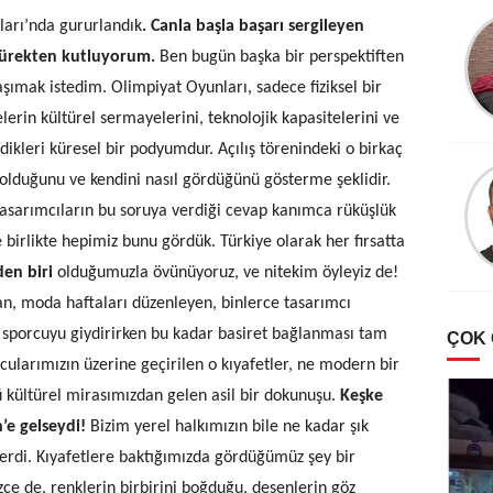
ları’nda gururlandık
. Canla başla başarı sergileyen
ürekten kutluyorum.
Ben bugün başka bir perspektiften
aşımak istedim. Olimpiyat Oyunları, sadece fiziksel bir
lerin kültürel sermayelerini, teknolojik kapasitelerini ve
edikleri küresel bir podyumdur. Açılış törenindeki o birkaç
 olduğunu ve kendini nasıl gördüğünü gösterme şeklidir.
tasarımcıların bu soruya verdiği cevap kanımca rüküşlük
birlikte hepimiz bunu gördük. Türkiye olarak her fırsatta
den biri
olduğumuzla övünüyoruz, ve nitekim öyleyiz de!
n, moda haftaları düzenleyen, binlerce tasarımcı
uç sporcuyu giydirirken bu kadar basiret bağlanması tam
ÇOK
cularımızın üzerine geçirilen o kıyafetler, ne modern bir
ü kültürel mirasımızdan gelen asil bir dokunuşu.
Keşke
’e gelseydi!
Bizim yerel halkımızın bile ne kadar şık
lerdi. Kıyafetlere baktığımızda gördüğümüz şey bir
Sizce de, renklerin birbirini boğduğu, desenlerin göz