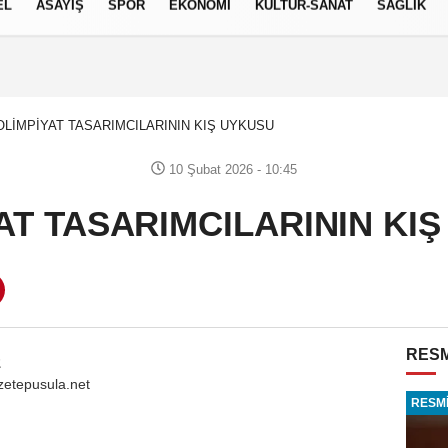
EL
ASAYİŞ
SPOR
EKONOMİ
KÜLTÜR-SANAT
SAĞLIK
6 AĞUSTOS 2026, PERŞEMBE
OLİMPİYAT TASARIMCILARININ KIŞ UYKUSU
10 Şubat 2026 - 10:45
AT TASARIMCILARININ KI
RESM
z
zetepusula.net
RESMİ