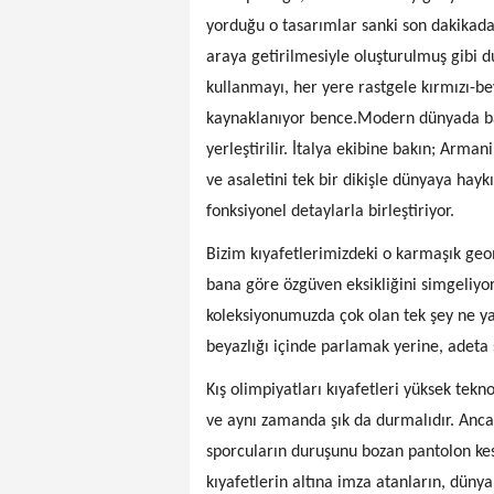
yorduğu o tasarımlar sanki son dakikada,
araya getirilmesiyle oluşturulmuş gibi 
kullanmayı, her yere rastgele kırmızı-
kaynaklanıyor bence.Modern dünyada bayr
yerleştirilir. İtalya ekibine bakın; Arm
ve asaletini tek bir dikişle dünyaya hayk
fonksiyonel detaylarla birleştiriyor.
Bizim kıyafetlerimizdeki o karmaşık geom
bana göre özgüven eksikliğini simgeliyor
koleksiyonumuzda çok olan tek şey ne yazık
beyazlığı içinde parlamak yerine, adeta 
Kış olimpiyatları kıyafetleri yüksek tekn
ve aynı zamanda şık da durmalıdır. Anc
sporcuların duruşunu bozan pantolon kes
kıyafetlerin altına imza atanların, düny