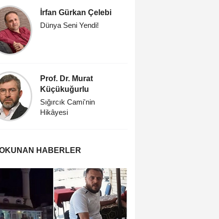
İrfan Gürkan Çelebi
Prof. Dr
Dünya Seni Yendi!
Öğretmen
Prof. Dr. Murat
Savaşk
Küçükuğurlu
'İşte öyle
Sığırcık Cami'nin
Hikâyesi
 OKUNAN HABERLER