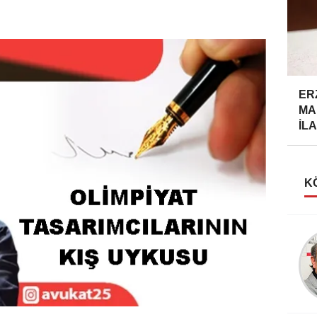
ER
MA
İLA
K
Taner Özdemir
AHMET FAZIL PAŞA