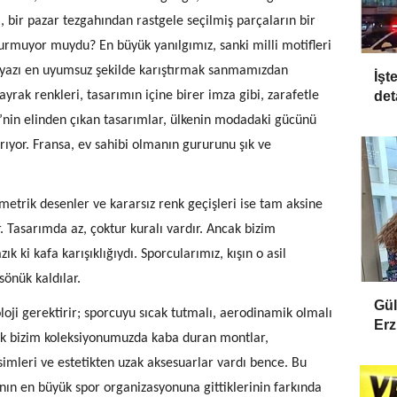
 bir pazar tezgahından rastgele seçilmiş parçaların bir
durmuyor muydu? En büyük yanılgımız, sanki milli motifleri
beyazı en uyumsuz şekilde karıştırmak sanmamızdan
İşt
ak renkleri, tasarımın içine birer imza gibi, zarafetle
det
ani’nin elinden çıkan tasarımlar, ülkenin modadaki gücünü
ırıyor. Fransa, ev sahibi olmanın gururunu şık ve
etrik desenler ve kararsız renk geçişleri ise tam aksine
. Tasarımda az, çoktur kuralı vardır. Ancak bizim
 ki kafa karışıklığıydı. Sporcularımız, kışın o asil
sönük kaldılar.
Gül
oloji gerektirir; sporcuyu sıcak tutmalı, aerodinamik olmalı
Erz
ak bizim koleksiyonumuzda kaba duran montlar,
imleri ve estetikten uzak aksesuarlar vardı bence. Bu
anın en büyük spor organizasyonuna gittiklerinin farkında