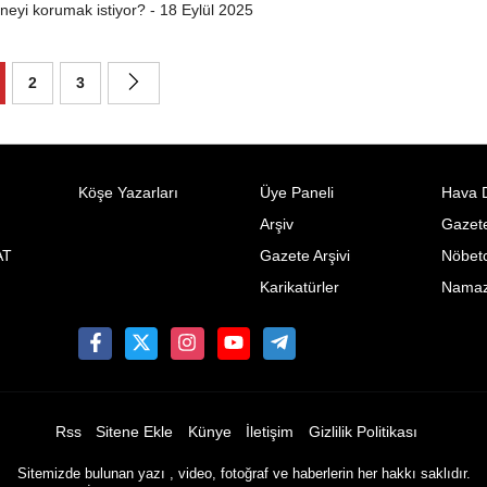
eyi korumak istiyor? - 18 Eylül 2025
2
3
Köşe Yazarları
Üye Paneli
Hava 
Arşiv
Gazete
AT
Gazete Arşivi
Nöbetc
Karikatürler
Namaz 
Rss
Sitene Ekle
Künye
İletişim
Gizlilik Politikası
Sitemizde bulunan yazı , video, fotoğraf ve haberlerin her hakkı saklıdır.