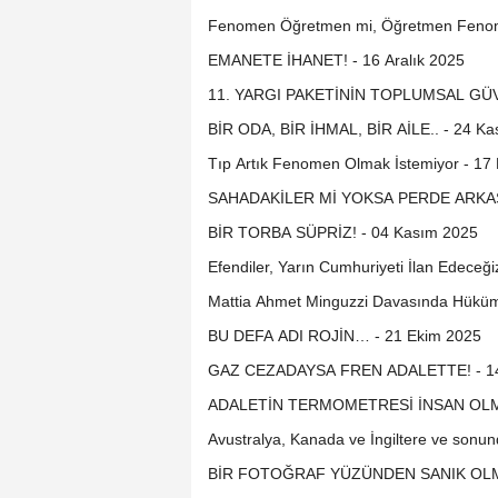
Fenomen Öğretmen mi, Öğretmen Fenome
EMANETE İHANET! - 16 Aralık 2025
11. YARGI PAKETİNİN TOPLUMSAL GÜVEN
BİR ODA, BİR İHMAL, BİR AİLE.. - 24 K
Tıp Artık Fenomen Olmak İstemiyor - 17
SAHADAKİLER Mİ YOKSA PERDE ARKAS
BİR TORBA SÜPRİZ! - 04 Kasım 2025
Efendiler, Yarın Cumhuriyeti İlan Edeceği
Mattia Ahmet Minguzzi Davasında Hüküm 
BU DEFA ADI ROJİN… - 21 Ekim 2025
GAZ CEZADAYSA FREN ADALETTE! - 14
ADALETİN TERMOMETRESİ İNSAN OLMAL
Avustralya, Kanada ve İngiltere ve sonun
BİR FOTOĞRAF YÜZÜNDEN SANIK OLMAK