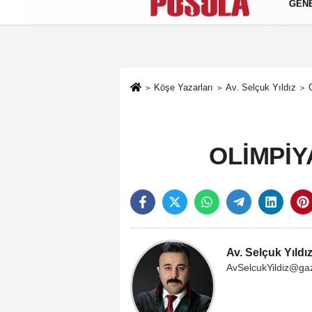
GEN
Künye
İletişim
Gizlilik Politikası
Köşe Yazarları
Av. Selçuk Yıldız
OLİMPİY
Av. Selçuk Yıldı
AvSelcukYildiz@ga