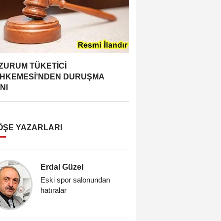
ZURUM TÜKETİCİ
HKEMESİ'NDEN DURUŞMA
NI
ÖŞE YAZARLARI
Erdal Güzel
Vedat Re
Eski spor salonundan
Cıfıt Çarş
hatıralar