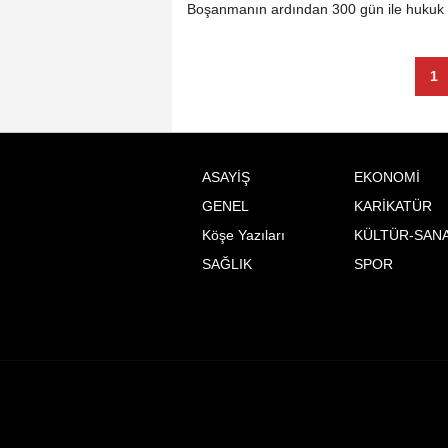
Boşanmanın ardından 300 gün ile hukuk n
1
ASAYİŞ
EKONOMİ
GENEL
KARİKATÜR
Köşe Yazıları
KÜLTÜR-SAN
SAĞLIK
SPOR