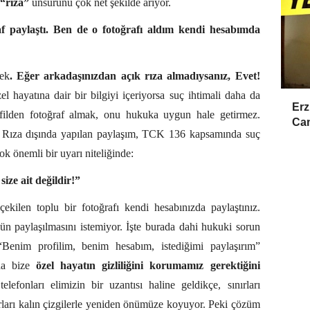
“rıza”
unsurunu çok net şekilde arıyor.
f paylaştı. Ben de o fotoğrafı aldım kendi hesabımda
ek
. Eğer arkadaşınızdan açık rıza almadıysanız, Evet!
el hayatına dair bir bilgiyi içeriyorsa suç ihtimali daha da
Erz
ofilden fotoğraf almak, onu hukuka uygun hale getirmez.
Cam
ez. Rıza dışında yapılan paylaşım, TCK 136 kapsamında suç
ok önemli bir uyarı niteliğinde:
ze ait değildir!”
ekilen toplu bir fotoğrafı kendi hesabınızda paylaştınız.
ünün paylaşılmasını istemiyor. İşte burada dahi hukuki sorun
“Benim profilim, benim hesabım, istediğimi paylaşırım”
da bize
özel hayatın gizliliğini korumamız gerektiğini
elefonları elimizin bir uzantısı haline geldikçe, sınırları
rları kalın çizgilerle yeniden önümüze koyuyor.
Peki çözüm