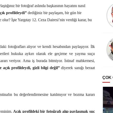
tığınız bir fotoğraf aslında başkasının hayatını nasıl
çık profildeydi”
dediğiniz bir paylaşım, bir gün bir
 olur? İşte Yargıtay 12. Ceza Dairesi’nin verdiği karar, bu
daki fotoğrafları alıyor ve kendi hesabından paylaşıyor. İlk
erileri hukuka aykırı olarak ele geçirme ve yayma suçu
rarı veriyor. Ama iş burada bitmiyor. İstinaf mahkemesi,
 açık profildeydi, gizli bilgi değil”
diyerek sanığı beraat
ÇOK
 istinafın bu değerlendirmesine katılmıyor ve bozma kararı
 eminim.
Açık profildeki bir fotoğrafı alıp paylaşmak suç