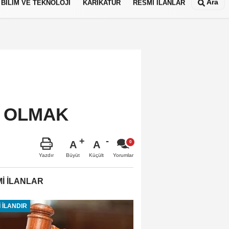
Ara
BİLİM VE TEKNOLOJİ
KARİKATÜR
RESMİ İLANLAR
K OLMAK
A
A
Büyüt
Küçült
Yazdır
Yorumlar
İ İLANLAR
 İLANDIR