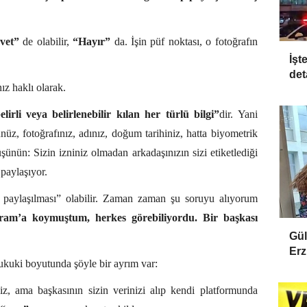
vet”
de olabilir,
“Hayır”
da. İşin püf noktası, o fotoğrafın
İşt
.
det
ız haklı olarak.
elirli veya belirlenebilir kılan her türlü bilgi”
dir. Yani
z, fotoğrafınız, adınız, doğum tarihiniz, hatta biyometrik
şünün: Sizin izniniz olmadan arkadaşınızın sizi etiketlediği
 paylaşıyor.
in paylaşılması” olabilir. Zaman zaman şu soruyu alıyorum
am’a koymuştum, herkes görebiliyordu. Bir başkası
Gül
Erz
hukuki boyutunda şöyle bir ayrım var:
niz, ama başkasının sizin verinizi alıp kendi platformunda