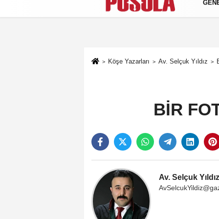
GEN
Künye
İletişim
Gizlilik Politikası
Köşe Yazarları
Av. Selçuk Yıldız
BİR FO
Av. Selçuk Yıldı
AvSelcukYildiz@ga