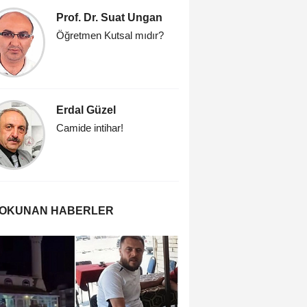
Prof. Dr. Suat Ungan
Fatih K
Öğretmen Kutsal mıdır?
Hangi re
güvenece
Erdal Güzel
Sevda 
Camide intihar!
Bir anneni
 OKUNAN HABERLER