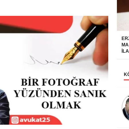
ER
MA
İLA
K
Taner Özdemir
AHMET FAZIL PAŞA