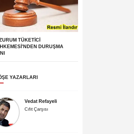
ZURUM TÜKETİCİ
HKEMESİ'NDEN DURUŞMA
NI
ÖŞE YAZARLARI
Vedat Refayeli
Savaşk
Cıfıt Çarşısı
'İşte öyle