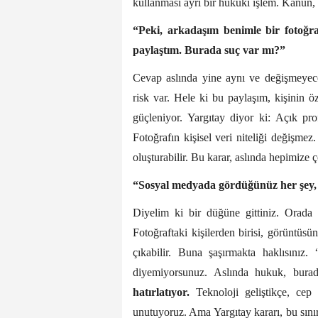
kullanması ayrı bir hukuki işlem. Kanun,
“Peki, arkadaşım benimle bir fotoğra
paylaştım. Burada suç var mı?”
Cevap aslında yine aynı ve değişmeyec
risk var. Hele ki bu paylaşım, kişinin öz
güçleniyor. Yargıtay diyor ki: Açık pr
Fotoğrafın kişisel veri niteliği değişm
oluşturabilir. Bu karar, aslında hepimize ç
“Sosyal medyada gördüğünüz her şey, si
Diyelim ki bir düğüne gittiniz. Orada ç
Fotoğraftaki kişilerden birisi, görüntüs
çıkabilir.
Buna şaşırmakta haklısınız.
diyemiyorsunuz.
Aslında hukuk, bura
hatırlatıyor.
Teknoloji geliştikçe, cep t
unutuyoruz. Ama Yargıtay kararı, bu sını