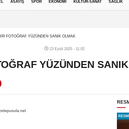
EL
ASAYİŞ
SPOR
EKONOMİ
KÜLTÜR-SANAT
SAĞLIK
5 AĞUSTOS 2026, ÇARŞAMBA
BİR FOTOĞRAF YÜZÜNDEN SANIK OLMAK
23 Eylül 2025 - 11:02
TOĞRAF YÜZÜNDEN SANI
RESM
z
zetepusula.net
RESMİ