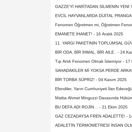
GAZZE'Yİ HARİTADAN SİLMENİN YENİ Y
EVCİL HAYVANLARDA DİJİTAL PRANGA D
Fenomen Öğretmen mi, Öğretmen Fenome
EMANETE İHANET! - 16 Aralık 2025
11. YARGI PAKETİNİN TOPLUMSAL GÜVEN
BİR ODA, BİR İHMAL, BİR AİLE.. - 24 K
Tıp Artık Fenomen Olmak İstemiyor - 17
SAHADAKİLER Mİ YOKSA PERDE ARKAS
BİR TORBA SÜPRİZ! - 04 Kasım 2025
Efendiler, Yarın Cumhuriyeti İlan Edeceği
Mattia Ahmet Minguzzi Davasında Hüküm 
BU DEFA ADI ROJİN… - 21 Ekim 2025
GAZ CEZADAYSA FREN ADALETTE! - 14
ADALETİN TERMOMETRESİ İNSAN OLMAL