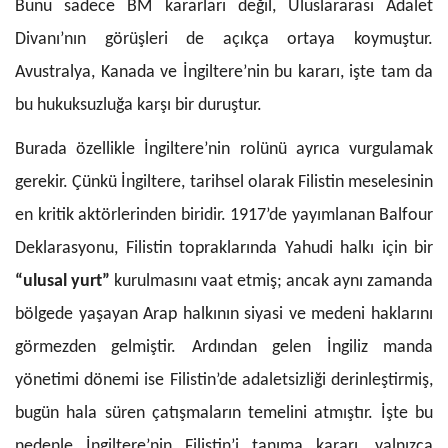
Bunu sadece BM kararları değil, Uluslararası Adalet
Divanı’nın görüşleri de açıkça ortaya koymuştur.
Avustralya, Kanada ve İngiltere’nin bu kararı, işte tam da
bu hukuksuzluğa karşı bir duruştur.
Burada özellikle İngiltere’nin rolünü ayrıca vurgulamak
gerekir. Çünkü İngiltere, tarihsel olarak Filistin meselesinin
en kritik aktörlerinden biridir. 1917’de yayımlanan Balfour
Deklarasyonu, Filistin topraklarında Yahudi halkı için bir
“ulusal yurt”
kurulmasını vaat etmiş; ancak aynı zamanda
bölgede yaşayan Arap halkının siyasi ve medeni haklarını
görmezden gelmiştir. Ardından gelen İngiliz manda
yönetimi dönemi ise Filistin’de adaletsizliği derinleştirmiş,
bugün hala süren çatışmaların temelini atmıştır. İşte bu
nedenle İngiltere’nin Filistin’i tanıma kararı, yalnızca