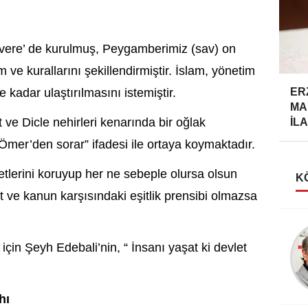
vvere’ de kurulmuş, Peygamberimiz (sav) on
m ve kurallarını şekillendirmiştir. İslam, yönetim
 kadar ulaştırılmasını istemiştir.
ER
MA
 ve Dicle nehirleri kenarında bir oğlak
İLA
Ömer’den sorar” ifadesi ile ortaya koymaktadır.
etlerini koruyup her ne sebeple olursa olsun
K
t ve kanun karşısındaki eşitlik prensibi olmazsa
Taner Özdemir
için Şeyh Edebali’nin, “ İnsanı yaşat ki devlet
AHMET FAZIL PAŞA
hı