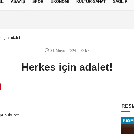
EL
ASAYİŞ
SPOR
EKONOMİ
KÜLTÜR-SANAT
SAĞLIK
6 AĞUSTOS 2026, PERŞEMBE
 için adalet!
31 Mayıs 2024 - 09:57
Herkes için adalet!
RESM
pusula.net
RESMİ