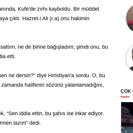
zamanında, Kufe'de zırhı kayboldu. Bir müddet
aya çıktı. Hazret-i Ali (r.a) onu hakimin
sattım, ne de birine bağışladım; şimdi onu, bu
a etti.
 sen ne dersin?” diye Hıristiyan'a sordu. O, bu
ı zamanda halifenin sözünü yalanlamadığını,
ÇOK
ek
, “Sen iddia ettin, bu şahıs ise inkar ediyor.
irmen lazım” dedi.