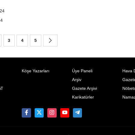
024
24
3
4
5
Köşe Yazarları
Üye Paneli
Hava 
Arşiv
Gazete
AT
Gazete Arşivi
Nöbetc
Karikatürler
Namaz 