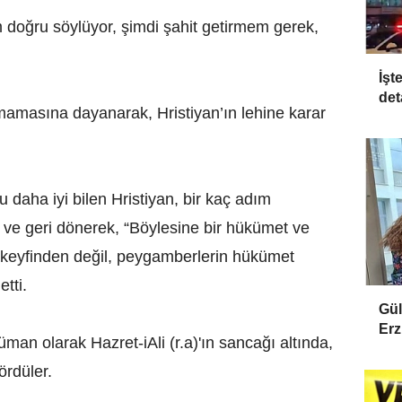
im doğru söylüyor, şimdi şahit getirmem gerek,
İşt
det
mamasına dayanarak, Hristiyan’ın lehine karar
u daha iyi bilen Hristiyan, bir kaç adım
 ve geri dönerek
, “Böylesine bir hükümet ve
n keyfinden değil, peygamberlerin hükümet
etti.
Gül
Erz
an olarak Hazret-iAli (r.a)'ın sancağı altında,
ördüler.