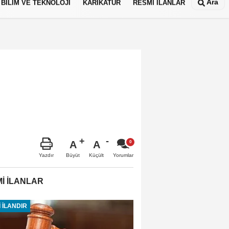
Ara
BİLİM VE TEKNOLOJİ
KARİKATÜR
RESMİ İLANLAR
A
A
Büyüt
Küçült
Yazdır
Yorumlar
İ İLANLAR
 İLANDIR