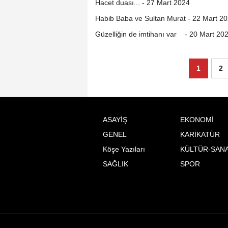
Hacet duası... - 27 Mart 2024
Habib Baba ve Sultan Murat - 22 Mart 2
Güzelliğin de imtihanı var - 20 Mart 20
1
2
ASAYİŞ
EKONOMİ
GENEL
KARİKATÜR
Köşe Yazıları
KÜLTÜR-SAN
SAĞLIK
SPOR