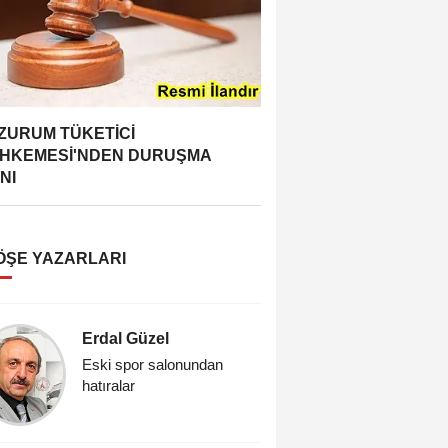
ZURUM TÜKETİCİ
HKEMESİ'NDEN DURUŞMA
NI
ÖŞE YAZARLARI
Erdal Güzel
Vedat Re
Eski spor salonundan
Cıfıt Çarş
hatıralar