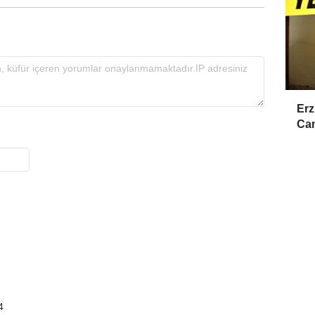
Erz
Cam
4