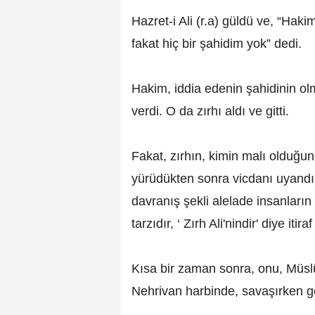
Hazret-i Ali (r.a) güldü ve, “Hak
fakat hiç bir şahidim yok” dedi.
Hakim, iddia edenin şahidinin ol
verdi. O da zırhı aldı ve gitti.
Fakat, zırhın, kimin malı olduğun
yürüdükten sonra vicdanı uyandı
davranış şekli alelade insanları
tarzıdır, ‘ Zırh Ali'nindir' diye itiraf 
Kısa bir zaman sonra, onu, Müslüm
Nehrivan harbinde, savaşırken g