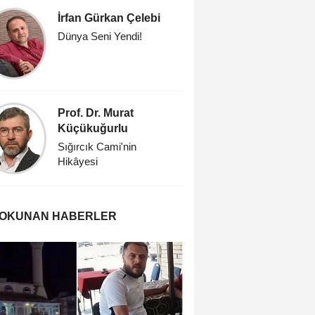
İrfan Gürkan Çelebi
Prof. Dr
Dünya Seni Yendi!
Öğretmen
Prof. Dr. Murat
Savaşk
Küçükuğurlu
'İşte öyle
Sığırcık Cami'nin
Hikâyesi
 OKUNAN HABERLER