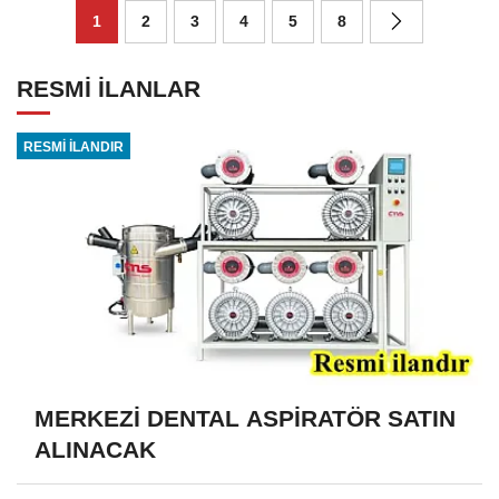
1
2
3
4
5
8
RESMİ İLANLAR
RESMİ İLANDIR
MERKEZİ DENTAL ASPİRATÖR SATIN
ALINACAK