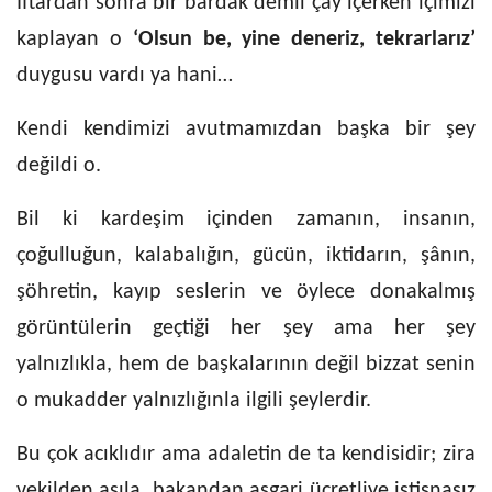
İftardan sonra bir bardak demli çay içerken içimizi
kaplayan o
‘Olsun be, yine deneriz, tekrarlarız’
duygusu vardı ya hani…
Kendi kendimizi avutmamızdan başka bir şey
değildi o.
Bil ki kardeşim içinden zamanın, insanın,
çoğulluğun, kalabalığın, gücün, iktidarın, şânın,
şöhretin, kayıp seslerin ve öylece donakalmış
görüntülerin geçtiği her şey ama her şey
yalnızlıkla, hem de başkalarının değil bizzat senin
o mukadder yalnızlığınla ilgili şeylerdir.
Bu çok acıklıdır ama adaletin de ta kendisidir; zira
vekilden asıla, bakandan asgari ücretliye istisnasız