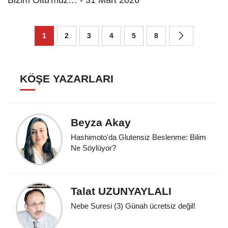
Bizim Oltu'muz… - 31 Mart 2026
1
2
3
4
5
8
KÖŞE YAZARLARI
Beyza Akay
Hashimoto'da Glutensiz Beslenme: Bilim
Ne Söylüyor?
Talat UZUNYAYLALI
Nebe Suresi (3) Günah ücretsiz değil!