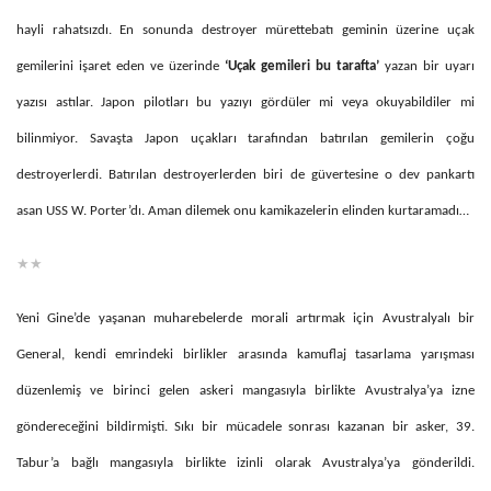
hayli rahatsızdı. En sonunda destroyer mürettebatı geminin üzerine uçak
gemilerini işaret eden ve üzerinde
‘Uçak gemileri bu tarafta’
yazan bir uyarı
yazısı astılar. Japon pilotları bu yazıyı gördüler mi veya okuyabildiler mi
bilinmiyor. Savaşta Japon uçakları tarafından batırılan gemilerin çoğu
destroyerlerdi. Batırılan destroyerlerden biri de güvertesine o dev pankartı
asan USS W. Porter’dı. Aman dilemek onu kamikazelerin elinden kurtaramadı…
★★
Yeni Gine’de yaşanan muharebelerde morali artırmak için Avustralyalı bir
General, kendi emrindeki birlikler arasında kamuflaj tasarlama yarışması
düzenlemiş ve birinci gelen askeri mangasıyla birlikte Avustralya’ya izne
göndereceğini bildirmişti. Sıkı bir mücadele sonrası kazanan bir asker, 39.
Tabur’a bağlı mangasıyla birlikte izinli olarak Avustralya’ya gönderildi.