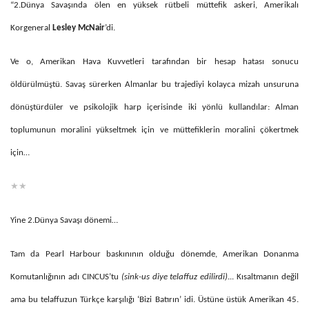
“2.Dünya Savaşında ölen en yüksek rütbeli müttefik askeri, Amerikalı
Korgeneral
Lesley McNair
’di.
Ve o, Amerikan Hava Kuvvetleri tarafından bir hesap hatası sonucu
öldürülmüştü. Savaş sürerken Almanlar bu trajediyi kolayca mizah unsuruna
dönüştürdüler ve psikolojik harp içerisinde iki yönlü kullandılar: Alman
toplumunun moralini yükseltmek için ve müttefiklerin moralini çökertmek
için…
★★
Yine 2.Dünya Savaşı dönemi…
Tam da Pearl Harbour baskınının olduğu dönemde, Amerikan Donanma
Komutanlığının adı CINCUS’tu
(sink-us diye telaffuz edilirdi)
... Kısaltmanın değil
ama bu telaffuzun Türkçe karşılığı ‘Bizi Batırın’ idi. Üstüne üstük Amerikan 45.