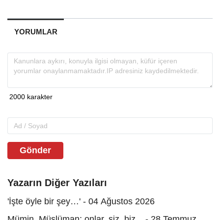
YORUMLAR
Gönder
Yazarın Diğer Yazıları
'İşte öyle bir şey…' - 04 Ağustos 2026
Mümin, Müslüman; onlar, siz, biz... - 28 Temmuz