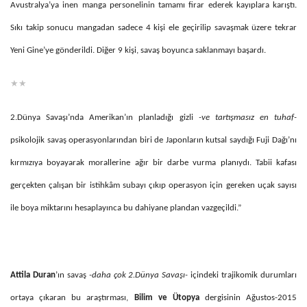
Avustralya’ya inen manga personelinin tamamı firar ederek kayıplara karıştı.
Sıkı takip sonucu mangadan sadece 4 kişi ele geçirilip savaşmak üzere tekrar
Yeni Gine’ye gönderildi. Diğer 9 kişi, savaş boyunca saklanmayı başardı.
★★
2.Dünya Savaşı’nda Amerikan’ın planladığı gizli
-ve tartışmasız en tuhaf-
psikolojik savaş operasyonlarından biri de Japonların kutsal saydığı Fuji Dağı’nı
kırmızıya boyayarak morallerine ağır bir darbe vurma planıydı. Tabii kafası
gerçekten çalışan bir istihkâm subayı çıkıp operasyon için gereken uçak sayısı
ile boya miktarını hesaplayınca bu dahiyane plandan vazgeçildi.”
Attila Duran
’ın savaş
-daha çok 2.Dünya Savaşı-
içindeki trajikomik durumları
ortaya çıkaran bu araştırması,
Bilim ve Ütopya
dergisinin Ağustos-2015