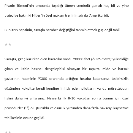
Piyade Tümeni’nin omzunda taşıdığı tümen sembolü gamalı haç idi ve yine
trajediye bakın ki Hitler’in özel makam treninin adı da ‘Amerika’ idi.
Bunların hepsinin, savaşla beraber değiştiğini tahmin etmek güç değil tabii.
★★
Savaşta, gaz çıkarırken ölen havacılar vardı. 20000 feet
(6096 metre)
yüksekliğe
çıkan ve kabin basıncı dengeleyicisi olmayan bir uçakta, mide ve barsak
gazlarının hacminin %300 oranında arttığını hesaba katarsanız, tedbirsizlik
yüzünden kokpitte kendi kendine infilak eden pilotların ya da mürettebatın
halini daha iyi anlarsınız. Neyse ki ilk 8-10 vakadan sonra bunun için özel
prosedürler (!?) oluşturuldu ve osuruk yüzünden daha fazla havacıyı kaybetme
tehlikesinin önüne geçildi.
★★