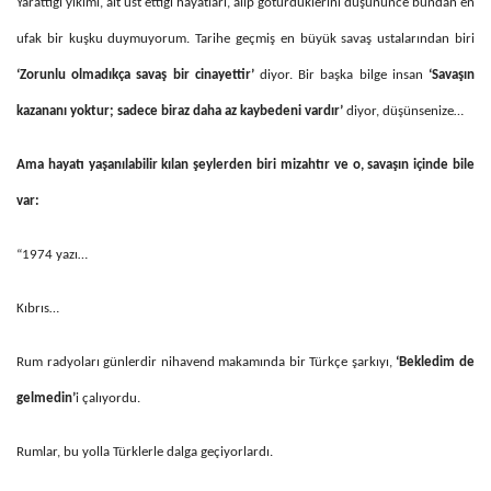
Yarattığı yıkımı, alt üst ettiği hayatları, alıp götürdüklerini düşününce bundan en
ufak bir kuşku duymuyorum. Tarihe geçmiş en büyük savaş ustalarından biri
‘Zorunlu olmadıkça savaş bir cinayettir’
diyor. Bir başka bilge insan
‘Savaşın
kazananı yoktur; sadece biraz daha az kaybedeni vardır’
diyor, düşünsenize…
Ama hayatı yaşanılabilir kılan şeylerden biri mizahtır ve o, savaşın içinde bile
var:
“1974 yazı…
Kıbrıs…
Rum radyoları günlerdir nihavend makamında bir Türkçe şarkıyı,
‘Bekledim de
gelmedin’
i çalıyordu.
Rumlar, bu yolla Türklerle dalga geçiyorlardı.