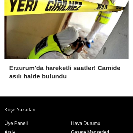
Erzurum'da hareketli saatler! Camide
asılı halde bulundu
Köşe Yazarları
Üye Paneli
Hava Durumu
Arşiv
Gazete Manşetleri