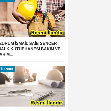
ZURUM İSMAİL SAİB SENCER
 HALK KÜTÜPHANESİ BAKIM VE
RIM...
 İLANDIR