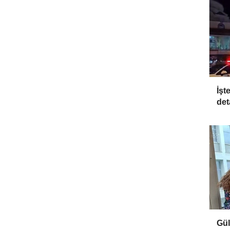
İşt
det
Gül