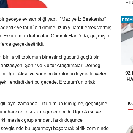
ET
ir geceye ev sahipliği yaptı. “Maziye İz Bırakanlar”
RESMİ
akademik ve tarihî birikimine uzun yıllardır emek vermiş
ren, Erzurum’un kalbi olan Gümrük Hanı’nda, geçmişin
ferde gerçekleştirildi.
 biri, sivil toplumun birleştirici gücünü güçlü bir
ganizasyon, Şehir ve Kültür Araştırmaları Derneği
92
anı Uğur Aksu ve yönetim kurulunun kıymetli üyeleri,
İH
şekillendirdikleri bu gecede, Erzurum’un ortak
K
değil; aynı zamanda Erzurum’un kimliğine, geçmişine
şuur hareketi olarak değerlendirildi. Uğur Aksu ve
arklı meslek gruplarından, farklı düşünce
Taner Özdemir
 sevgisinde buluşturmayı başararak birlik zemininde