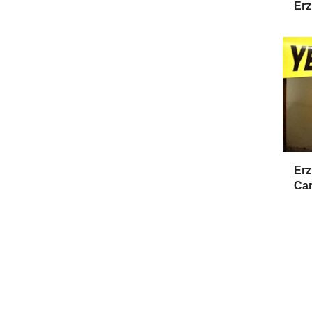
Erz
Erz
Cam