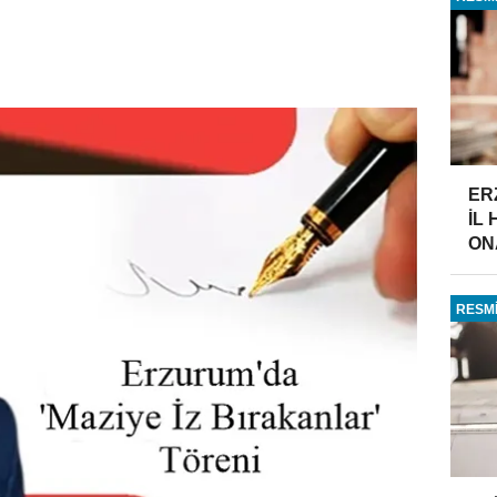
ER
İL
ONA
RESMİ