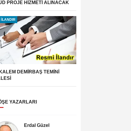
ÜD PROJE HİZMETİ ALINACAK
 İLANDIR
 KALEM DEMİRBAŞ TEMİNİ
ALESİ
ÖŞE YAZARLARI
Erdal Güzel
Vedat Re