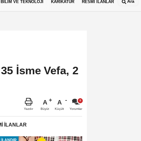
Ara
BİLİM VE TEKNOLOJİ
KARİKATÜR
RESMİ İLANLAR
35 İsme Vefa, 2
A
A
Büyüt
Küçült
Yazdır
Yorumlar
İ İLANLAR
 İLANDIR