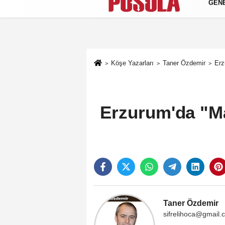
GEN
Künye
İletişim
Gizlilik Politikası
Köşe Yazarları
Taner Özdemir
Erz
Erzurum'da "Ma
Taner Özdemir
sifrelihoca@gmail.