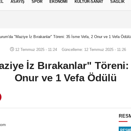
EL
ASAYİŞ
SPOR
EKONOMİ
KÜLTÜR-SANAT
SAĞLIK
7 AĞUSTOS 2026, CUMA
urum'da "Maziye İz Bırakanlar" Töreni: 35 İsme Vefa, 2 Onur ve 1 Vefa Ödülü
12 Temmuz 2025 - 11:24
Güncelleme: 12 Temmuz 2025 - 11:26
ziye İz Bırakanlar" Töreni: 
Onur ve 1 Vefa Ödülü
RESM
com
RESMİ