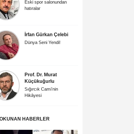
Eski spor salonundan
Cıfıt Çarş
hatıralar
İrfan Gürkan Çelebi
Prof. Dr
Dünya Seni Yendi!
Öğretmen
Prof. Dr. Murat
Savaşk
Küçükuğurlu
'İşte öyle
Sığırcık Cami'nin
Hikâyesi
 OKUNAN HABERLER