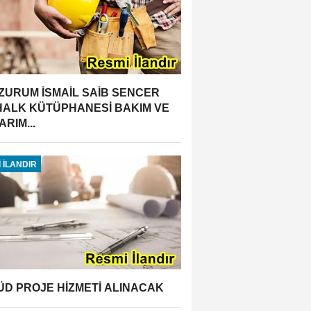
ZURUM İSMAİL SAİB SENCER
 HALK KÜTÜPHANESİ BAKIM VE
RIM...
 İLANDIR
ÜD PROJE HİZMETİ ALINACAK