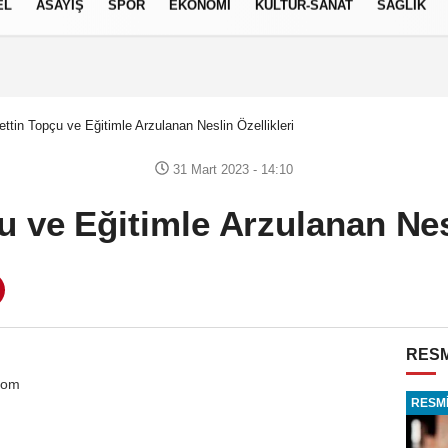
EL
ASAYİŞ
SPOR
EKONOMİ
KÜLTÜR-SANAT
SAĞLIK
7 AĞUSTOS 2026, CUMA
ettin Topçu ve Eğitimle Arzulanan Neslin Özellikleri
31 Mart 2023 - 14:10
u ve Eğitimle Arzulanan Nesl
RESM
com
RESMİ