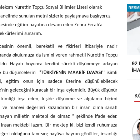
om Nurettin Topçu Sosyal Bilimler Lisesi olarak
RESMİ
panelinde sunulan metni sizlerle paylaşmaya başlıyoruz.
tesinde eğitim hayatına devam eden Zehra Ferah’a
şekkürlerimi sunarım.
sinin önemli, bereketli ve fikirleri itibariyle nadir
amanda okulumuza da ismini veren rahmetli Nurettin Topçu
92
oldu. Hayatı boyunca kendini sürekli düşünmeye adayan
İH
 bu düşüncelerini ‘
’TÜRKİYENİN MAARİF DAVASI’’
isimli
r ki, eğitim onun için sadece üzerine düşünülebilecek
ye’nin geleceğini kuracak bir inşa eylemidir. Büyük düşünür
K
e kimliği inşa eden, kişide düşünme ve algılama biçimi
lli ve manevi değerleri kazandıran bir insan olma sanatı
mayan milletin mektebi de olmaz ‘’ şeklinde ifade eder.
Taner Özdemir
r insan mektebi lazım. Bir mektep ki, bizi kendi ruhumuza
AHMET FAZIL PAŞA
eğeri olduğunu tanıtsın; hayâya hayran gönüller, insanlığı