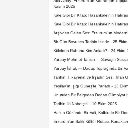
Adil Albay: Erzurum'un Kahraman Topçusu
Kasım 2025
Kale Gibi Bir Kitap: Hasankale'nin Hatıra
Kale Gibi Bir Kitap: Hasankale'nin Hatıra
Arşivden Gelen Ses: Erzurum'un Modern
Bir Gün Boyunca Tarihin İzinde - 25 Eki
Kitlelerin Ruhunu Kim Anladı? - 24 Ekim
Yarbay Mehmet Tahsin — Savaşın Sessiz 
Yarbay İshak — Dadaş Toprağında Bir Va
Tarihin, Hikâyenin ve İrşadın Sesi: İrfan
Yeşilay'ın Işığı Güneş'le Parladı - 13 Ek
Unutulan Bir Belgeden Doğan Olimpiyat H
Tarihin İki Nöbetçisi - 10 Ekim 2025
Halkın Gözünde Bir Vali, Kalbinde Bir Do
Erzurum'un Saklı Kültür Rotası: Konaklar