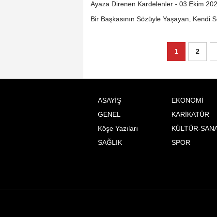
Ayaza Direnen Kardelenler - 03 Ekim 20
Bir Başkasının Sözüyle Yaşayan, Kendi 
1
2
ASAYİŞ
EKONOMİ
GENEL
KARİKATÜR
Köşe Yazıları
KÜLTÜR-SAN
SAĞLIK
SPOR