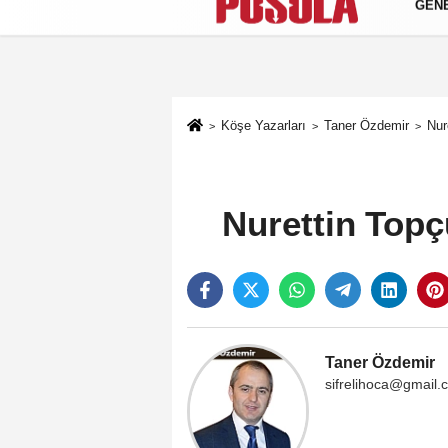
GEN
Künye
İletişim
Gizlilik Politikası
Köşe Yazarları
Taner Özdemir
Nur
Nurettin Topç
Taner Özdemir
sifrelihoca@gmail.