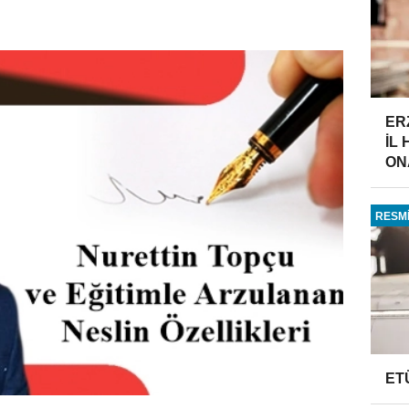
ER
İL
ONA
RESMİ
ET