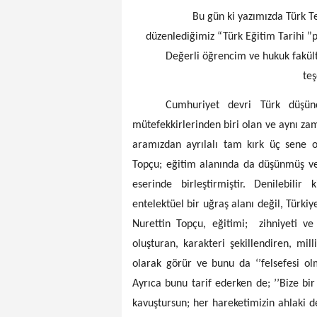
Bu gün ki yazımızda Türk Telek
düzenlediğimiz “Türk Eğitim Tarihi ”
Değerli öğrencim ve hukuk fakül
te
Cumhuriyet devri Türk düşünce
mütefekkirlerinden biri olan ve aynı z
aramızdan ayrılalı tam kırk üç sene 
Topçu; eğitim alanında da düşünmüş ve
eserinde birleştirmiştir. Denilebili
entelektüel bir uğraş alanı değil, Türki
Nurettin Topçu, eğitimi; zihniyeti v
oluşturan, karakteri şekillendiren, mi
olarak görür ve bunu da ‘’felsefesi ol
Ayrıca bunu tarif ederken de; ’’Bize bi
kavuştursun; her hareketimizin ahlaki d