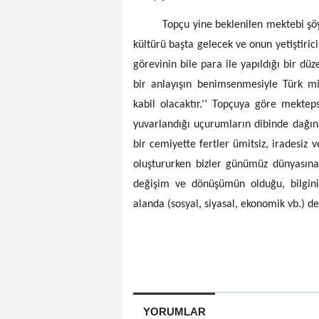
Topçu yine beklenilen mektebi şöyle t
kültürü başta gelecek ve onun yetiştiric
görevinin bile para ile yapıldığı bir dü
bir anlayışın benimsenmesiyle Türk m
kabil olacaktır.’’ Topçuya göre mektep
yuvarlandığı uçurumların dibinde dağını
bir cemiyette fertler ümitsiz, iradesiz ve
oluştururken bizler günümüz dünyasına 
değişim ve dönüşümün olduğu, bilginin
alanda (sosyal, siyasal, ekonomik vb.) d
YORUMLAR