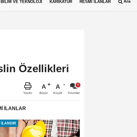
Ara
BİLİM VE TEKNOLOJİ
KARİKATÜR
RESMİ İLANLAR
in Özellikleri
A
A
Büyüt
Küçült
Yazdır
Yorumlar
İ İLANLAR
 İLANDIR