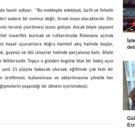
asvir ediyor: ’’Bu mektepte edebiyat, tarih ve felsefe
ileri sadece bir memur değil, örnek insan olacaklardır. Din
zenin tersine çevrilmesi lazım geliyor. Ancak böyle yepyeni
illet maarifini kurmak ve ruhlarımızda Rönesans açmak
İşt
siz hayat uçurumlara doğru hamleli akış halinde başlar,
det
k, gayesiz ve ölü unsurlar halinde parçalanıp kalır. Böyle
 iktidarsızdır.
Topçu o günden bugüne bize bir bakış açısı
yani 21 yüzyıla bakacak olursak; eğitimde çok hızlı bir
 üretilmesi, kullanılması ve aktarılmasına yönelik her
eğişmelerin yaşandığı bir dönem içerisindeyiz.
Gül
Erz