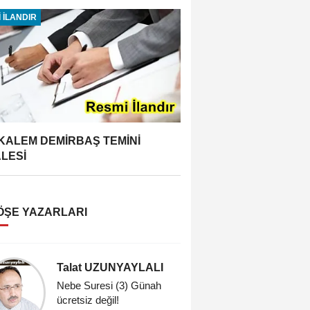
 İLANDIR
 KALEM DEMİRBAŞ TEMİNİ
ALESİ
ÖŞE YAZARLARI
Talat UZUNYAYLALI
Dr. Meh
Nebe Suresi (3) Günah
Dindarlık
ücretsiz değil!
Sahih Din