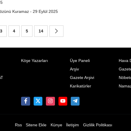
25
Sözünü Kuramaz - 29 Eylül 2025
3
4
5
14
Köşe Yazarları
Üye Paneli
Hava 
Arşiv
Gazete
AT
Gazete Arşivi
Nöbetc
Karikatürler
Namaz 
Rss
Sitene Ekle
Künye
İletişim
Gizlilik Politikası