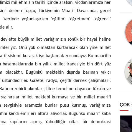
dimizi milletimizin tarihi içinde aratsın; vicdanlarımıza her
in.’ derken Topçu, Türkiye’nin Maarif Davasında, genel
üzerinde yoğunlaşırken ‘eğitim’ ,’öğretmen’ ,’öğrenci’
le alır.
lette büyük millet varlığımızın sönük bir hayal haline
timleriyiz. Onu yok olmaktan kurtaracak olan yine millet
aarif sistemi kurarak işe başlamak zorundayız. Bu maarifin
 basamaklarında bin yıllık millet iradesiyle bin dört yüz
izim olacaktır. Bugünkü mektebin dışında barınan yıkıcı
üstündedirler. Gazete, radyo, çeşitli dernek çalışmaları,
Batının zehirli akımları, fitne temeline dayanan lüksün ve
ırsız hırslar millet mektebi kurmaya ve bir millet maarifi
ÇOK
n sevgisiyle aramızda bunlar pusu kurmuş, varlığımıza
fini kendi emirleri altına alıyorlar. Bugünkü maarif kaba
mına kapılarını açmış, Yahudiliğin oltası bir demokrasi