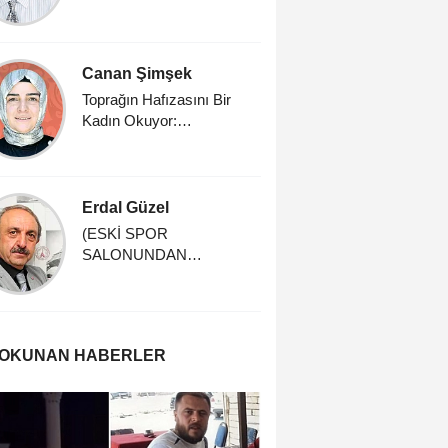
Üzerine
Canan Şimşek
İrfan Gü
Toprağın Hafızasını Bir
Dünya Se
Kadın Okuyor:
Doç.Dr.Rabia Akarsu
Erdal Güzel
Prof. Dr
Küçüku
(ESKİ SPOR
SALONUNDAN
Sığırcık 
HATIRALAR) -4-
Hikâyesi
 OKUNAN HABERLER