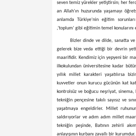
seven temiz yürekler yetiştirsin; her fer
an Allah’ın huzurunda yaşamayı öğrets
anlamda Türkiye’nin eğitim sorunları 
,’toplum’ gibi eğitimin temel konularını e
Bizler dinde ve dilde, sanatta ve dev
gelerek bize veda ettiği bir devrin ye
maarifidir. Kendimiz için yepyeni bir m
ilkokulundan üniversitesine kadar bütün
yıllık millet karakteri yaşatılırsa b
kuvvetler onun kurucu gücünün kat kat 
kontrolsüz ve boğucu neşriyat, sinema, 
tekniğin pençesine takılı sayısız ve sın
yaşatmaya engeldirler. Millet ruhunu
saldırıyorlar ve adım adım millet maari
tekniğin peşinde, Batının zehirli akı
anlayışının kurbanı zavallı bir kurumdur.