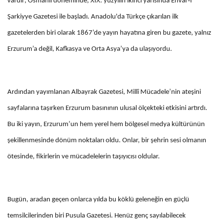
‑
vardır; Osmanlı döneminde, XIX. yüzyılın ikinci yarısında Envar
ı
Şarkiyye Gazetesi ile başladı. Anadolu'da Türkçe çıkarılan ilk
gazetelerden biri olarak 1867’de yayın hayatına giren bu gazete, yalnız
Erzurum’a değil, Kafkasya ve Orta Asya’ya da ulaşıyordu.
Ardından yayımlanan Albayrak Gazetesi, Millî Mücadele’nin ateşini
sayfalarına taşırken Erzurum basınının ulusal ölçekteki etkisini artırdı.
Bu iki yayın, Erzurum’un hem yerel hem bölgesel medya kültürünün
şekillenmesinde dönüm noktaları oldu. Onlar, bir şehrin sesi olmanın
ötesinde, fikirlerin ve mücadelelerin taşıyıcısı oldular.
Bugün, aradan geçen onlarca yılda bu köklü geleneğin en güçlü
temsilcilerinden biri Pusula Gazetesi. Henüz genç sayılabilecek