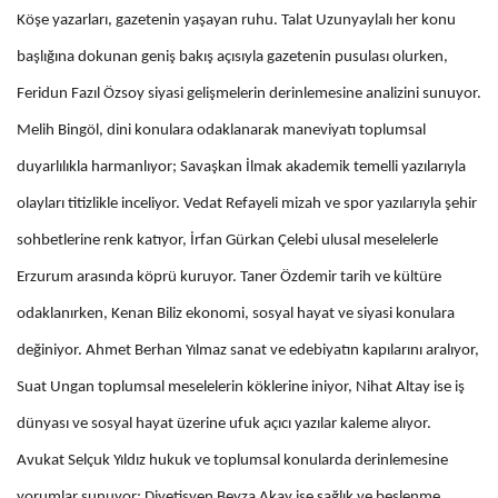
Köşe yazarları, gazetenin yaşayan ruhu. Talat Uzunyaylalı her konu
başlığına dokunan geniş bakış açısıyla gazetenin pusulası olurken,
Feridun Fazıl Özsoy siyasi gelişmelerin derinlemesine analizini sunuyor.
Melih Bingöl, dini konulara odaklanarak maneviyatı toplumsal
duyarlılıkla harmanlıyor; Savaşkan İlmak akademik temelli yazılarıyla
olayları titizlikle inceliyor. Vedat Refayeli mizah ve spor yazılarıyla şehir
sohbetlerine renk katıyor, İrfan Gürkan Çelebi ulusal meselelerle
Erzurum arasında köprü kuruyor. Taner Özdemir tarih ve kültüre
odaklanırken, Kenan Biliz ekonomi, sosyal hayat ve siyasi konulara
değiniyor. Ahmet Berhan Yılmaz sanat ve edebiyatın kapılarını aralıyor,
Suat Ungan toplumsal meselelerin köklerine iniyor, Nihat Altay ise iş
dünyası ve sosyal hayat üzerine ufuk açıcı yazılar kaleme alıyor.
Avukat Selçuk Yıldız hukuk ve toplumsal konularda derinlemesine
yorumlar sunuyor; Diyetisyen Beyza Akay ise sağlık ve beslenme