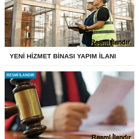
YENİ HİZMET BİNASI YAPIM İLANI
RESMİ İLANDIR