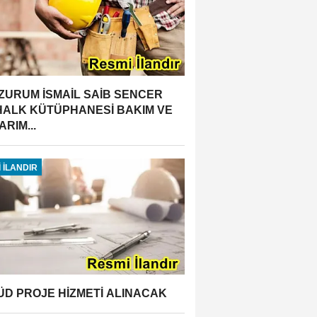
ZURUM İSMAİL SAİB SENCER
 HALK KÜTÜPHANESİ BAKIM VE
RIM...
 İLANDIR
ÜD PROJE HİZMETİ ALINACAK