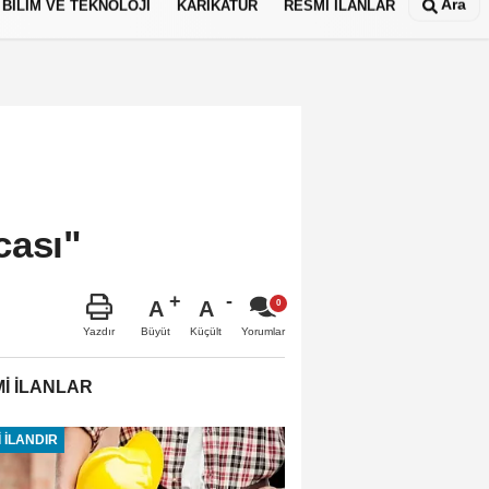
Ara
BİLİM VE TEKNOLOJİ
KARİKATÜR
RESMİ İLANLAR
cası"
A
A
Büyüt
Küçült
Yazdır
Yorumlar
İ İLANLAR
 İLANDIR