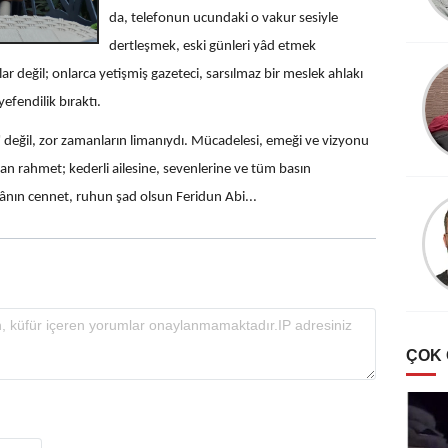
da, telefonun ucundaki o vakur sesiyle
dertleşmek, eski günleri yâd etmek
lar değil; onlarca yetişmiş gazeteci, sarsılmaz bir meslek ahlakı
efendilik bıraktı.
" değil, zor zamanların limanıydı. Mücadelesi, emeği ve vizyonu
tan rahmet; kederli ailesine, sevenlerine ve tüm basın
nın cennet, ruhun şad olsun Feridun Abi...
ÇOK