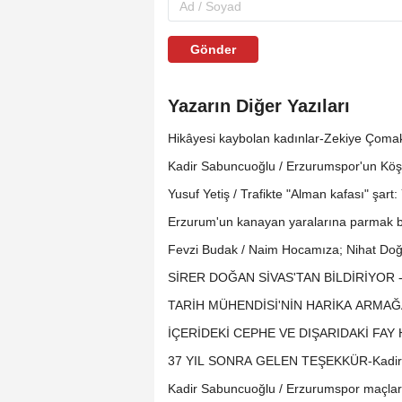
Gönder
Yazarın Diğer Yazıları
Hikâyesi kaybolan kadınlar-Zekiye Çomak
Kadir Sabuncuoğlu / Erzurumspor'un Köşe
Yusuf Yetiş / Trafikte "Alman kafası" şart
Erzurum'un kanayan yaralarına parmak ba
Fevzi Budak / Naim Hocamıza; Nihat Doğa
SİRER DOĞAN SİVAS'TAN BİLDİRİYOR - 
TARİH MÜHENDİSİ'NİN HARİKA ARMAĞA
İÇERİDEKİ CEPHE VE DIŞARIDAKİ FAY H
37 YIL SONRA GELEN TEŞEKKÜR-Kadir
Kadir Sabuncuoğlu / Erzurumspor maçlar