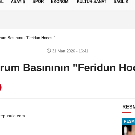
EL
ASAYİŞ
SPOR
EKONOMİ
KÜLTÜR-SANAT
SAĞLIK
7 AĞUSTOS 2026, CUMA
rum Basınının "Feridun Hocası"
31 Mart 2026 - 16:41
rum Basınının "Feridun Ho
RESM
epusula.com
RESMİ