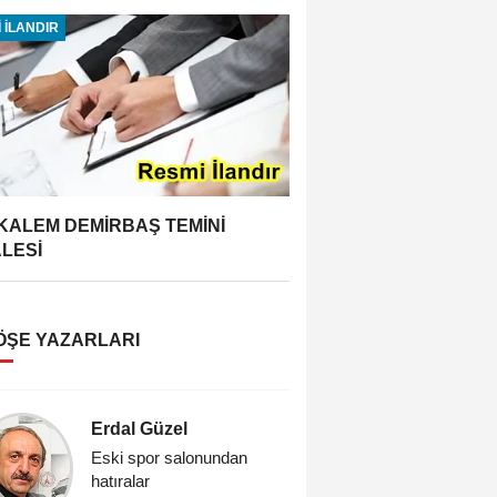
 İLANDIR
 KALEM DEMİRBAŞ TEMİNİ
ALESİ
ÖŞE YAZARLARI
Erdal Güzel
Vedat Re
Eski spor salonundan
Cıfıt Çarş
hatıralar