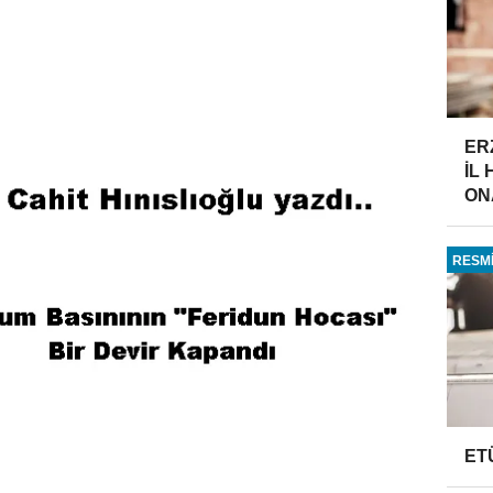
ER
İL
ONA
RESMİ
ET