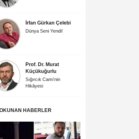
İrfan Gürkan Çelebi
Prof. Dr
Dünya Seni Yendi!
Öğretmen
Prof. Dr. Murat
Savaşk
Küçükuğurlu
'İşte öyle
Sığırcık Cami'nin
Hikâyesi
 OKUNAN HABERLER