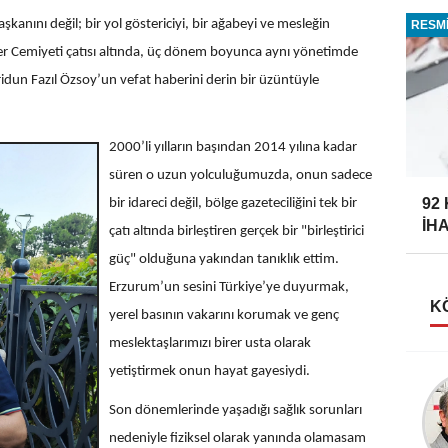
anını değil; bir yol göstericiyi, bir ağabeyi ve mesleğin
RESMİ
er Cemiyeti çatısı altında, üç dönem boyunca aynı yönetimde
dun Fazıl Özsoy’un vefat haberini derin bir üzüntüyle
2000’li yılların başından 2014 yılına kadar
süren o uzun yolculuğumuzda, onun sadece
92
bir idareci değil, bölge gazeteciliğini tek bir
İH
çatı altında birleştiren gerçek bir "birleştirici
güç" olduğuna yakından tanıklık ettim.
Erzurum’un sesini Türkiye’ye duyurmak,
K
yerel basının vakarını korumak ve genç
meslektaşlarımızı birer usta olarak
yetiştirmek onun hayat gayesiydi.
Taner Özdemir
Son dönemlerinde yaşadığı sağlık sorunları
AHMET FAZIL PAŞA
nedeniyle fiziksel olarak yanında olamasam