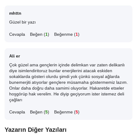
mhttn
Güzel bir yazı
Cevapla
Beğen (
1
)
Beğenme (
1
)
Ali er
Çok güzel ama gençlerin içinde delimkan var zaten delikanlı
diye isimlendiritoruz bunlar enerjilerini atacak eskiden
sokaklarda gösteri olurdu şimdi yok çünkü sosyal ağlarda
bunemerjiti atıyorlar gençlere müsamaha göstermemiz lazım.
Onlar daha doğru daha samimi oluyorlar. Hakaretde etseler
hoşgörüp hak verelim. He diyip geçiyorum ister istemez deli
çağları
Cevapla
Beğen (
5
)
Beğenme (
5
)
Yazarın Diğer Yazıları