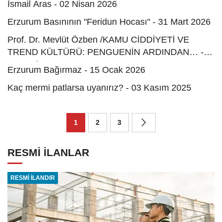
İsmail Aras - 02 Nisan 2026
Erzurum Basınının "Feridun Hocası" - 31 Mart 2026
Prof. Dr. Mevlüt Özben /KAMU CİDDİYETİ VE
TREND KÜLTÜRÜ: PENGUENİN ARDINDAN… -
29 Ocak 2026
Erzurum Bağırmaz - 15 Ocak 2026
Kaç mermi patlarsa uyanırız? - 03 Kasım 2025
1
2
3
RESMİ İLANLAR
RESMİ İLANDIR