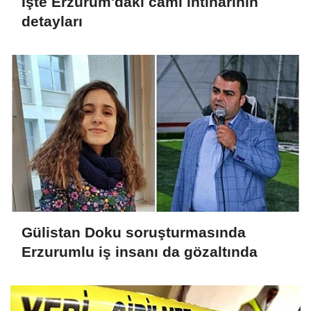
İşte Erzurum'daki cami intiharının
detayları
Gülistan Doku soruşturmasında
Erzurumlu iş insanı da gözaltında