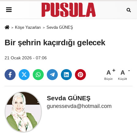
Köşe Yazarları
Sevda GÜNEŞ
Bir şehrin kaçırdığı gelecek
21 Ocak 2026 - 07:06
A
A
Büyüt
Küçült
Sevda GÜNEŞ
gunessevda@hotmail.com