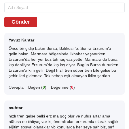
Gönder
Yavuz Kantar
Önce bir gidip bakın Bursa, Balıkesir'e. Sonra Erzurum'a
gelin bakın. Marmara bölgesinde ilkbahar yaşanırken,
Erzurum'da her yer buz tutmuş vaziyette. Marmara da buna
kış deniliyor Erzurum'da kış kış diyor. Bugün Bursa dururken
Erzurum'a kim gelir. Değil hızlı tren süper tren bile gelse bu
şehir ileri gidemez. Tek sebep eşit olmayan iklim şartları.
Cevapla
Beğen (
0
)
Beğenme (
0
)
muhtar
hızlı tren gelse belki erz ma göç olur ve nüfus artar ama
nüfusa ne iihtiyaç var ki, önemli olan erzurumlu olarak sağlık
eğitim sosyal olanaklar vb konularda her şeye sahibiz, sırf