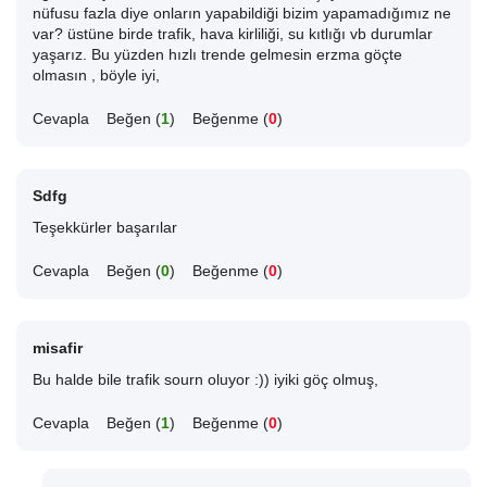
nüfusu fazla diye onların yapabildiği bizim yapamadığımız ne
var? üstüne birde trafik, hava kirliliği, su kıtlığı vb durumlar
yaşarız. Bu yüzden hızlı trende gelmesin erzma göçte
olmasın , böyle iyi,
Cevapla
Beğen (
1
)
Beğenme (
0
)
Sdfg
Teşekkürler başarılar
Cevapla
Beğen (
0
)
Beğenme (
0
)
misafir
Bu halde bile trafik sourn oluyor :)) iyiki göç olmuş,
Cevapla
Beğen (
1
)
Beğenme (
0
)