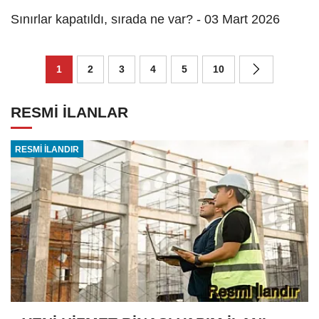
Sınırlar kapatıldı, sırada ne var? - 03 Mart 2026
1
2
3
4
5
10
RESMİ İLANLAR
RESMİ İLANDIR