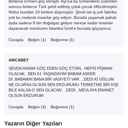
Binlerce Ermeni göç etmiştir. Ayrıca bu Ermenilerin zulümleri
sonucu binlerce Türk şehit edilmiş çoluk çocuk ölfürülmüştür.
Nüfus bundan 10 binlere düşmüştür. Şimdi ise iş yok fabrika
yok bu nedenle insanlar göç ediyor. Burada yaşamak pahalı
ayda sadece 8 bin doğalgaz geliyor nereye kadar insanlar
dayanacak mecburen İstanbul İzmit’e bursata göçüyoruz.
Cevapla
Beğen (
1
)
Beğenme (
1
)
AMCABEY
SEVDA HANIM GÖÇ EDEN GÖÇ ETSİN...HEPSİ PİŞMAN
OLACAK...BEN 61 YAŞINDAYIM BABAM ASKER
Dİ..BABAMIN BANA BİR VASİYETİ VAR....DEDİ Kİ OĞLUM
NE OLURSA OLSUN SEN ERZURUMU TERKETME BİR KİŞİ
BİLE KALSA O SEN OLACAN ...DEDİ...MEVLAYA EMANET
OLSUN ERZURUM
Cevapla
Beğen (
3
)
Beğenme (
1
)
Yazarın Diğer Yazıları