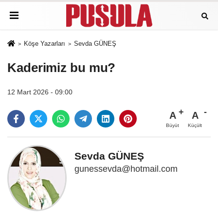
Köşe Yazarları
Sevda GÜNEŞ
Kaderimiz bu mu?
12 Mart 2026 - 09:00
A
A
Büyüt
Küçült
Sevda GÜNEŞ
gunessevda@hotmail.com