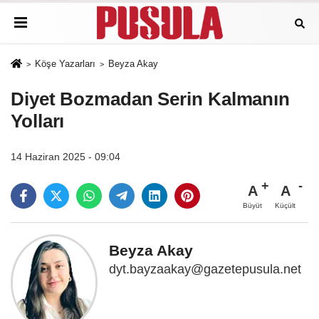
Köşe Yazarları
Beyza Akay
Diyet Bozmadan Serin Kalmanın
Yolları
14 Haziran 2025 - 09:04
A
A
Büyüt
Küçült
Beyza Akay
dyt.bayzaakay@gazetepusula.net