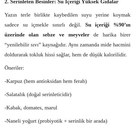
2. Serinleten Besinler: Su İçeriği Yüksek Gıdalar
Yazın terle birlikte kaybedilen suyu yerine koymak
sadece su içmekle sınırlı değil.
Su içeriği %90’ın
üzerinde olan sebze ve meyveler
de harika birer
“yenilebilir sıvı” kaynağıdır. Aynı zamanda mide hacmini
doldurarak tokluk hissi sağlar, hem de düşük kalorilidir.
Öneriler:
-Karpuz (hem antioksidan hem ferah)
-Salatalık (doğal serinleticidir)
-Kabak, domates, marul
-Naneli yoğurt (probiyotik + serinlik bir arada)