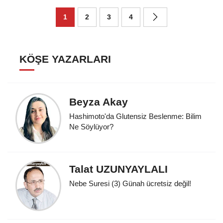
1
2
3
4
KÖŞE YAZARLARI
Beyza Akay
Hashimoto'da Glutensiz Beslenme: Bilim
Ne Söylüyor?
Talat UZUNYAYLALI
Nebe Suresi (3) Günah ücretsiz değil!