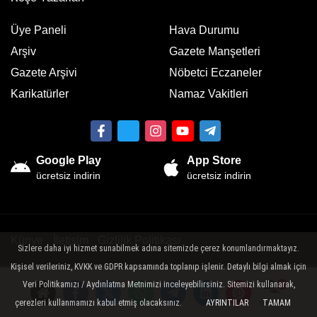
Üye Paneli
Hava Durumu
Arşiv
Gazete Manşetleri
Gazete Arşivi
Nöbetci Eczaneler
Karikatürler
Namaz Vakitleri
Google Play
App Store
ücretsiz indirin
ücretsiz indirin
Künye
İletişim
Gizlilik Politikası
Sizlere daha iyi hizmet sunabilmek adına sitemizde çerez konumlandırmaktayız.
Kişisel verileriniz, KVKK ve GDPR kapsamında toplanıp işlenir. Detaylı bilgi almak için
Sitemizde bulunan yazı , video, fotoğraf ve haberlerin her hakkı saklıdır.
İzinsiz veya kaynak gösterilemeden kullanılamaz.
Veri Politikamızı / Aydınlatma Metnimizi inceleyebilirsiniz. Sitemizi kullanarak,
çerezleri kullanmamızı kabul etmiş olacaksınız.
AYRINTILAR
TAMAM
Yorumlar