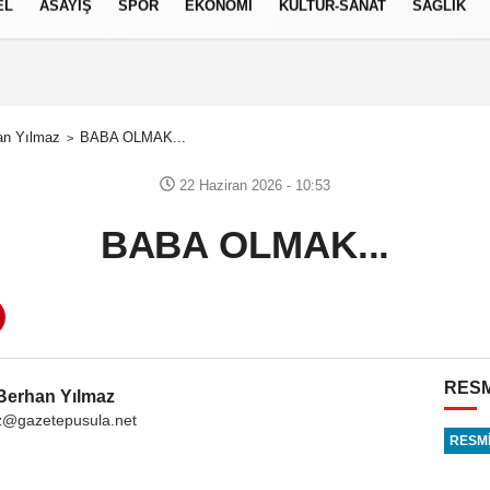
EL
ASAYİŞ
SPOR
EKONOMİ
KÜLTÜR-SANAT
SAĞLIK
7 AĞUSTOS 2026, CUMA
an Yılmaz
BABA OLMAK...
22 Haziran 2026 - 10:53
BABA OLMAK...
RESM
 Berhan Yılmaz
z@gazetepusula.net
RESMİ