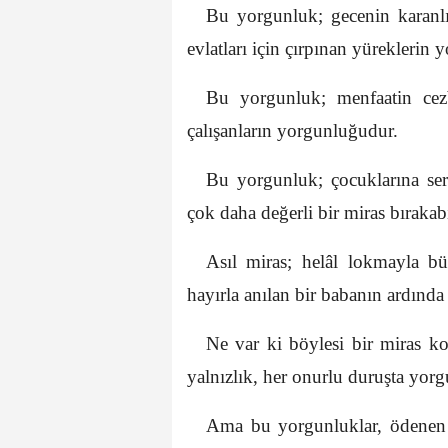
Bu yorgunluk; gecenin karanl
evlatları için çırpınan yüreklerin
Bu yorgunluk; menfaatin cezb
çalışanların yorgunluğudur.
Bu yorgunluk; çocuklarına se
çok daha değerli bir miras bıraka
Asıl miras; helâl lokmayla b
hayırla anılan bir babanın ardında 
Ne var ki böylesi bir miras ko
yalnızlık, her onurlu duruşta yorgu
Ama bu yorgunluklar, ödenen be