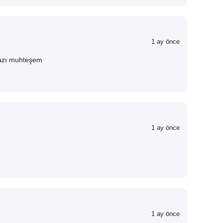
1 ay önce
 yazı muhteşem
1 ay önce
1 ay önce