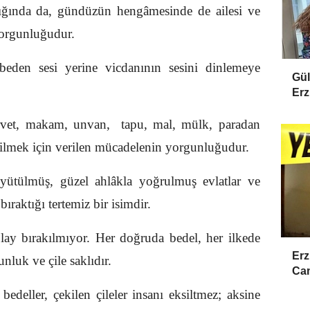
ığında da, gündüzün hengâmesinde de ailesi ve
 yorgunluğudur.
eden sesi yerine vicdanının sesini dinlemeye
Gül
Erz
rvet, makam, unvan, tapu, mal, mülk, paradan
bilmek için verilen mücadelenin yorgunluğudur.
üyütülmüş, güzel ahlâkla yoğrulmuş evlatlar ve
bıraktığı tertemiz bir isimdir.
lay bırakılmıyor. Her doğruda bedel, her ilkede
Erz
nluk ve çile saklıdır.
Cam
deller, çekilen çileler insanı eksiltmez; aksine