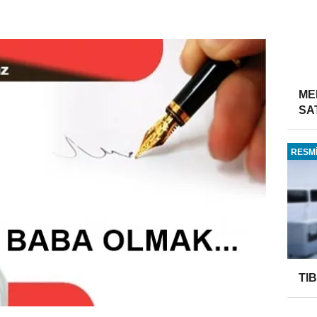
ME
SA
RESMİ
TI