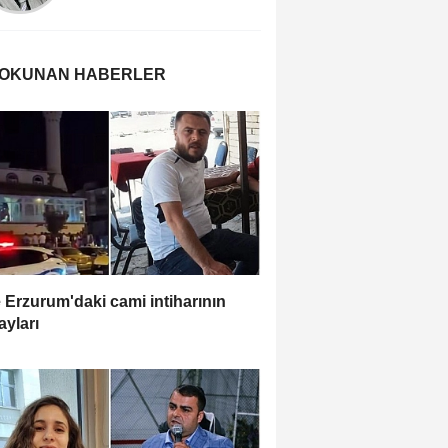
 OKUNAN HABERLER
e Erzurum'daki cami intiharının
ayları