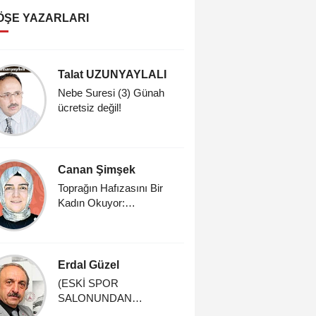
ÖŞE YAZARLARI
Talat UZUNYAYLALI
Dr. Meh
Nebe Suresi (3) Günah
Dindarlık
ücretsiz değil!
Sahih Din
Üzerine
Canan Şimşek
İrfan Gü
Toprağın Hafızasını Bir
Dünya Se
Kadın Okuyor:
Doç.Dr.Rabia Akarsu
Erdal Güzel
Prof. Dr
Küçüku
(ESKİ SPOR
SALONUNDAN
Sığırcık 
HATIRALAR) -4-
Hikâyesi