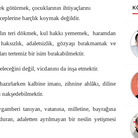
k götürmek, çocuklarının ihtiyaçlarını
K
ceplerine harçlık koymak değildir.
 alın teri dökmek, kul hakkı yememek, haramdan
Taner Özdemir
AHMET FAZIL PAŞA
 haksızlık, adaletsizlik, gözyaşı bırakmamak ve
arı tertemiz bir isim bırakabilmektir.
leceğini değil, vicdanını da inşa etmektir.
hazırlarken kalbine imanı, zihnine ahlâkı, diline
i nakşedebilmektir.
gamberi tanıyan, vatanına, milletine, bayrağına
duran, adaletten ayrılmayan bir neslin yetişmesi