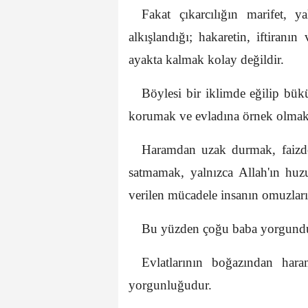
Fakat çıkarcılığın marifet, ya
alkışlandığı; hakaretin, iftiran
ayakta kalmak kolay değildir.
Böylesi bir iklimde eğilip bük
korumak ve evladına örnek olmak 
Haramdan uzak durmak, faizde
satmamak, yalnızca Allah'ın huz
verilen mücadele insanın omuzların
Bu yüzden çoğu baba yorgund
Evlatlarının boğazından har
yorgunluğudur.