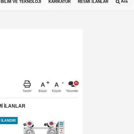
Ara
BİLİM VE TEKNOLOJİ
KARİKATÜR
RESMİ İLANLAR
A
A
Büyüt
Küçült
Yazdır
Yorumlar
İ İLANLAR
 İLANDIR