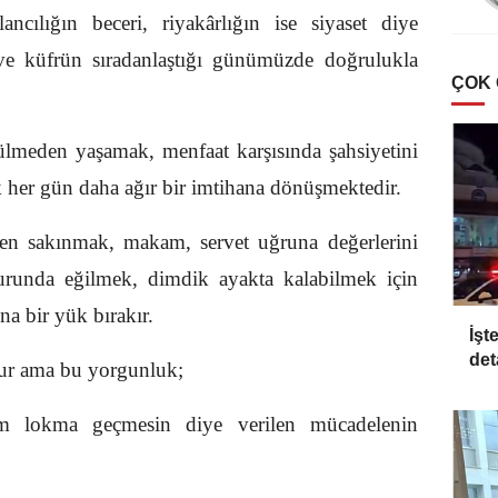
lancılığın beceri, riyakârlığın ise siyaset diye
ın ve küfrün sıradanlaştığı günümüzde doğrulukla
ÇOK
ülmeden yaşamak, menfaat karşısında şahsiyetini
her gün daha ağır bir imtihana dönüşmektedir.
n sakınmak, makam, servet uğruna değerlerini
urunda eğilmek, dimdik ayakta kalabilmek için
a bir yük bırakır.
İşt
det
ur ama bu yorgunluk;
am lokma geçmesin diye verilen mücadelenin