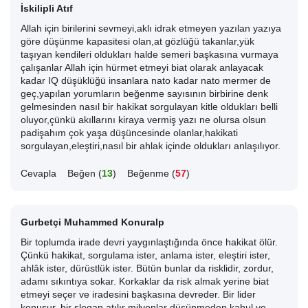
İskilipli Atıf
Allah için birilerini sevmeyi,aklı idrak etmeyen yazılan yazıya
göre düşünme kapasitesi olan,at gözlüğü takanlar,yük
taşıyan kendileri oldukları halde semeri başkasına vurmaya
çalışanlar Allah için hürmet etmeyi biat olarak anlayacak
kadar IQ düşüklüğü insanlara nato kadar nato mermer de
geç,yapılan yorumların beğenme sayısının birbirine denk
gelmesinden nasıl bir hakikat sorgulayan kitle oldukları belli
oluyor,çünkü akıllarını kiraya vermiş yazı ne olursa olsun
padişahım çok yaşa düşüncesinde olanlar,hakikati
sorgulayan,eleştiri,nasıl bir ahlak içinde oldukları anlaşılıyor.
Cevapla
Beğen (
13
)
Beğenme (
57
)
Gurbetçi Muhammed Konuralp
Bir toplumda irade devri yaygınlaştığında önce hakikat ölür.
Çünkü hakikat, sorgulama ister, anlama ister, eleştiri ister,
ahlâk ister, dürüstlük ister. Bütün bunlar da risklidir, zordur,
adamı sıkıntıya sokar. Korkaklar da risk almak yerine biat
etmeyi seçer ve iradesini başkasına devreder. Bir lider
konuşur, bir slogan atılır milyonlar düşünmeden kabul ve