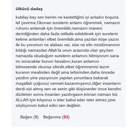
ülkücü dadaş
kubilay bey sen benim ne kastettiğimi iyi anladın boşuna
laf çevirme,Okunan surelerin anlamı öğrenmek, namazın
ruhunu anlamak için önemlidir,namazın manevi
derinliğinden daha fazla istifade edebilmek için surelerin
kelime anlamları elbet önemlidir,ama yazılan köşe yazısı
ile bu yorumun ne alakası var, size ne elin müslümanının
kıldığı namazdan Allah'la onun arasında olan şey,ben
namazda okuduğum surelerin anlamını bilmiyorum sana
mı soracaklar bunun hesabını,kuran anlamını
bilmesende okunsa zikirdir,elbet öğrenmemiz lazım
kuranın mealinden değil ama tefsirinden,daha öncede
yazdım yine yazıyorum yapılan yorumlara bakarak
maşallah çoğunuz cenneti kazanmışsınız,diğer insanların
derdi sizi almış sen ve senin gibi düşünenler önce kendini
düzletsin sonra insanları yazdırgasın,kılınan namazı biz
ALLAH için kılıyoruz o ister kabul eder ister etmez,yine
söylüyorum kabul edici sen değilsin.
Beğen (
9
)
Beğenme (
93
)