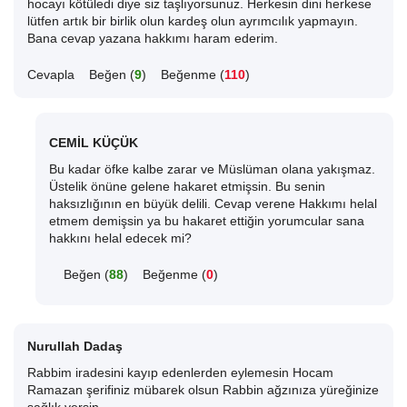
hocayı kötüledi diye siz taşlıyorsunuz. Herkesin dini herkese
lütfen artık bir birlik olun kardeş olun ayrımcılık yapmayın.
Bana cevap yazana hakkımı haram ederim.
Cevapla
Beğen (
9
)
Beğenme (
110
)
CEMİL KÜÇÜK
Bu kadar öfke kalbe zarar ve Müslüman olana yakışmaz.
Üstelik önüne gelene hakaret etmişsin. Bu senin
haksızlığının en büyük delili. Cevap verene Hakkımı helal
etmem demişsin ya bu hakaret ettiğin yorumcular sana
hakkını helal edecek mi?
Beğen (
88
)
Beğenme (
0
)
Nurullah Dadaş
Rabbim iradesini kayıp edenlerden eylemesin Hocam
Ramazan şerifiniz mübarek olsun Rabbin ağzınıza yüreğinize