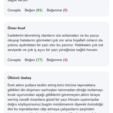
sağlık versin.
Cevapla
Beğen (
81
)
Beğenme (
5
)
Ömer Asaf
İradelerini devretmiş olanların sizi anlamaları ve bu yazıyı
okuyup hatalarını görmeleri çok zor ama İnşallah onların da
yolunu aydınlatan bir yazı olur bu yazınız. Hakikaten çok üst
seviyede ve çok iç açıcı bir yazı yüreğinize sağlık hocam.
Cevapla
Beğen (
77
)
Beğenme (
4
)
Ülkücü dadaş
Evet aklını putlara teslim etmiş,körü körüne tapınaklara
gittikleri din düşmanı sarhoşları tanımadan direğe toslamayı
bırak uçurumdan aşağı gittiklerini göremeyen,aklını kiraya
vermiş zavallı insanlara güzel bir yazı.Hocam uyanmazlar
doğru söylüyorsunuz,bugün müslümanım diyerek övündüğü
dini bu topraklardan silip atmaya çalışanların peşinden