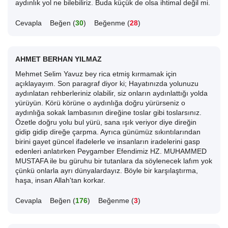
aydınlık yol ne bilebiliriz. Buda küçük de olsa ihtimal değil mi.
Cevapla
Beğen (
30
)
Beğenme (
28
)
AHMET BERHAN YILMAZ
Mehmet Selim Yavuz bey rica etmiş kırmamak için
açıklayayım. Son paragraf diyor ki; Hayatınızda yolunuzu
aydınlatan rehberleriniz olabilir, siz onların aydınlattığı yolda
yürüyün. Körü körüne o aydınlığa doğru yürürseniz o
aydınlığa sokak lambasının direğine toslar gibi toslarsınız.
Özetle doğru yolu bul yürü, sana ışık veriyor diye direğin
gidip gidip direğe çarpma. Ayrıca günümüz sıkıntılarından
birini gayet güncel ifadelerle ve insanların iradelerini gasp
edenleri anlatırken Peygamber Efendimiz HZ. MUHAMMED
MUSTAFA ile bu güruhu bir tutanlara da söylenecek lafım yok
çünkü onlarla ayrı dünyalardayız. Böyle bir karşılaştırma,
haşa, insan Allah'tan korkar.
Cevapla
Beğen (
176
)
Beğenme (
3
)