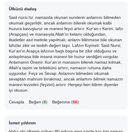
Ülkücü dadaş
Said nursi hz. namazda okunan surelerin anlamını bilmeden
okumak geçerlidir, ancak anlamını bilerek okumak kalbi
huzura kavuşturur ve manevi feyzi artırır. Kur'an-ı Kerim, lafzı
(Arapçası) ve manasıyla Allah'ın kelamı olduğundan,
ibadetler asıl metinle yapılmalı; anlamı bilinmese bile okunan
lafızlar zikir ve tesbih değeri taşır. Lafzın Kıymeti: Said Nursi,
Kur'an'ın Arapça lafzının başlı başına bir zikir olduğunu ve
anlaşılmasa bile insana manevi bir huzur verdiğini vurgular.
Anlamanın Önemi: Kur'an'ın manasını bilerek namaz kılmak,
Allah'a tazim ve tefekkürü artırır, namazın ruhuna daha
uygundur. Feyz ve Sevap: Anlamını bilmeden okumak
sevaptan mahrum bırakmaz, ancak anlamını bilmek namazın
manevi lezzetini (feyzini) artırır. Herşeyi ben bilirim diyenler
iyi okusun.
Cevapla
Beğen (
8
)
Beğenme (
66
)
İsmet yıldırım
Hafız abi ülkenin nüfusu 80 milyon ama içinde kaç kişi namaz