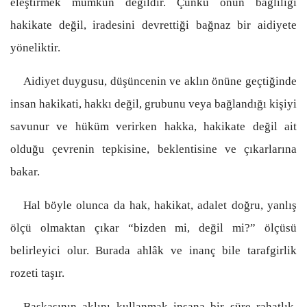
eleştirmek mümkün değildir. Çünkü onun bağlılığı
hakikate değil, iradesini devrettiği bağnaz bir aidiyete
yöneliktir.
Aidiyet duygusu, düşüncenin ve aklın önüne geçtiğinde
insan hakikati, hakkı değil, grubunu veya bağlandığı kişiyi
savunur ve hüküm verirken hakka, hakikate değil ait
olduğu çevrenin tepkisine, beklentisine ve çıkarlarına
bakar.
Hal böyle olunca da hak, hakikat, adalet doğru, yanlış
ölçü olmaktan çıkar “bizden mi, değil mi?” ölçüsü
belirleyici olur. Burada ahlâk ve inanç bile tarafgirlik
rozeti taşır.
Başkasının aklını kullanmak insana bir süre rahatlık,