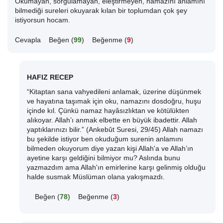
Okumayan, sorgulamayan, eleştirmeyen, namazını anlamını
bilmediği sureleri okuyarak kılan bir toplumdan çok şey
istiyorsun hocam.
Cevapla
Beğen (
99
)
Beğenme (
9
)
HAFIZ RECEP
“Kitaptan sana vahyedileni anlamak, üzerine düşünmek
ve hayatına taşımak için oku, namazını dosdoğru, huşu
içinde kıl. Çünkü namaz hayâsızlıktan ve kötülükten
alıkoyar. Allah’ı anmak elbette en büyük ibadettir. Allah
yaptıklarınızı bilir.” (Ankebût Suresi, 29/45) Allah namazı
bu şekilde istiyor ben okuduğum surenin anlamını
bilmeden okuyorum diye yazan kişi Allah'a ve Allah’ın
ayetine karşı geldiğini bilmiyor mu? Aslında bunu
yazmazdım ama Allah'ın emirlerine karşı gelinmiş olduğu
halde susmak Müslüman olana yakışmazdı.
Beğen (
78
)
Beğenme (
3
)