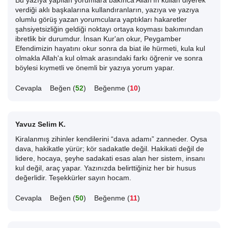
Bu yazıya yapılan yorumlara bakınca Allah'ın kullan diyerek
verdiği aklı başkalarına kullandıranların, yazıya ve yazıya
olumlu görüş yazan yorumculara yaptıkları hakaretler
şahsiyetsizliğin geldiği noktayı ortaya koyması bakımından
ibretlik bir durumdur. İnsan Kur'an okur, Peygamber
Efendimizin hayatını okur sonra da biat ile hürmeti, kula kul
olmakla Allah'a kul olmak arasındaki farkı öğrenir ve sonra
böylesi kıymetli ve önemli bir yazıya yorum yapar.
Cevapla
Beğen (
52
)
Beğenme (
10
)
Yavuz Selim K.
Kiralanmış zihinler kendilerini “dava adamı” zanneder. Oysa
dava, hakikatle yürür; kör sadakatle değil. Hakikati değil de
lidere, hocaya, şeyhe sadakati esas alan her sistem, insanı
kul değil, araç yapar. Yazınızda belirttiğiniz her bir husus
değerlidir. Teşekkürler sayın hocam.
Cevapla
Beğen (
50
)
Beğenme (
11
)