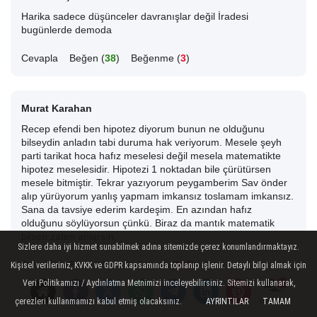
Harika sadece düşünceler davranışlar değil İradesi
bugünlerde demoda
Cevapla
Beğen (
38
)
Beğenme (
3
)
Murat Karahan
Recep efendi ben hipotez diyorum bunun ne olduğunu
bilseydin anladın tabi duruma hak veriyorum. Mesele şeyh
parti tarikat hoca hafız meselesi değil mesela matematikte
hipotez meselesidir. Hipotezi 1 noktadan bile çürütürsen
mesele bitmiştir. Tekrar yazıyorum peygamberim Sav önder
alıp yürüyorum yanlış yapmam imkansız toslamam imkansız.
Sana da tavsiye ederim kardeşim. En azından hafız
olduğunu söylüyorsun çünkü. Biraz da mantık matematik
bilsen zaten anlarsın.
Sizlere daha iyi hizmet sunabilmek adına sitemizde çerez konumlandırmaktayız.
Cevapla
Beğen (
8
)
Beğenme (
135
)
Kişisel verileriniz, KVKK ve GDPR kapsamında toplanıp işlenir. Detaylı bilgi almak için
Veri Politikamızı / Aydınlatma Metnimizi inceleyebilirsiniz. Sitemizi kullanarak,
çerezleri kullanmamızı kabul etmiş olacaksınız.
AYRINTILAR
TAMAM
Yorumlar