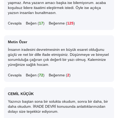
yapmaz. Ama yazarın amacı başka ise bilemiyorum. acaba
koşulsuz lidere itaatimi eleştirmek istedi. Öyle ise açıkça
yazsın insanları bunaltmasın.
Cevapla
Beğen (
17
)
Beğenme (
125
)
Metin Özer
İnsanın iradesini devretmesinin en büyük esaret olduğunu
güçlü ve net bir dille ifade etmişsiniz. Düşünmeye ve bireysel
sorumluluğa çağıran çok değerli bir yazı olmuş. Kaleminize
yüreğinize sağlık hocam.
Cevapla
Beğen (
72
)
Beğenme (
2
)
CEMİL KÜÇÜK
Yazınızı baştan sona bir solukta okudum, sonra bir daha, bir
daha okudum. İRADE DEVRİ konusunda anlattıklarınızdan
dolayı size teşekkür ediyorum.