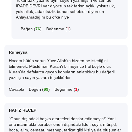
Yukarıdaki yazı ile aynı şeyleri yazmışsın ve sen de
İRADE DEVRİ var diyorsun tek farkın açlık, yolsuzluk,
yoksulluk, adaletsizlik bunun sebebidir diyorsun.
Anlayamadığım bu öfke niye
Beğen (
76
)
Beğenme (
1
)
Rümeysa
Hocam bütün sorun Yüce Allah'ın bizden ne istediğini
bilmemek. Müslüman Kuran'ı bilmeyince hal böyle olur.
Kuran'da defalarca geçen konuların anlatıldığı bu değerli
yazı için sayın yazara teşekkürler.
Cevapla
Beğen (
69
)
Beğenme (
1
)
HAFIZ RECEP
“Onun dışındaki başka otoriteleri dostlar edinmeyin!” Yani
ona inanmakla beraber onun dışındaki lider, şeyh, mürşid,
hoca, alim, cemaat, mezhep, tarikat gibi kişi ya da oluşumlar