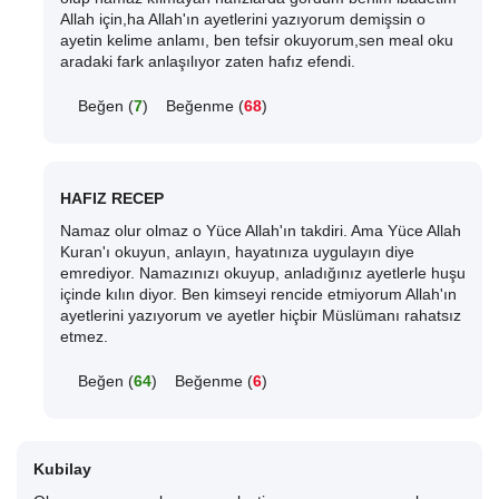
Allah için,ha Allah'ın ayetlerini yazıyorum demişsin o
ayetin kelime anlamı, ben tefsir okuyorum,sen meal oku
aradaki fark anlaşılıyor zaten hafız efendi.
Beğen (
7
)
Beğenme (
68
)
HAFIZ RECEP
Namaz olur olmaz o Yüce Allah'ın takdiri. Ama Yüce Allah
Kuran'ı okuyun, anlayın, hayatınıza uygulayın diye
emrediyor. Namazınızı okuyup, anladığınız ayetlerle huşu
içinde kılın diyor. Ben kimseyi rencide etmiyorum Allah'ın
ayetlerini yazıyorum ve ayetler hiçbir Müslümanı rahatsız
etmez.
Beğen (
64
)
Beğenme (
6
)
Kubilay