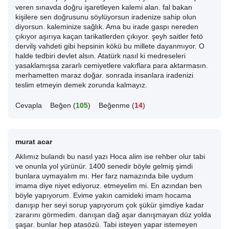
veren sınavda doğru işaretleyen kalemi alan. fal bakan
kişilere sen doğrusunu söylüyorsun iradenize sahip olun
diyorsun. kaleminize sağlık. Ama bu irade gaspı nereden
çıkıyor aşırıya kaçan tarikatlerden çıkıyor. şeyh saitler fetö
dervilş vahdeti gibi hepsinin kökü bu millete dayanmıyor. O
halde tedbiri devlet alsın. Atatürk nasıl ki medreseleri
yasaklamışsa zararlı cemiyetlere vakıflara para aktarmasın.
merhametten maraz doğar. sonrada insanlara iradenizi
teslim etmeyin demek zorunda kalmayız.
Cevapla
Beğen (
105
)
Beğenme (
14
)
murat acar
Aklımız bulandı bu nasıl yazı Hoca alim ise rehber olur tabi
ve onunla yol yürünür. 1400 senedir böyle gelmiş şimdi
bunlara uymayalım mı. Her farz namazında bile uydum
imama diye niyet ediyoruz. etmeyelim mi. En azından ben
böyle yapıyorum. Evime yakın camideki imam hocama
danışıp her seyi sorup yapıyorum çok şükür şimdiye kadar
zararını görmedim. danışan dağ aşar danışmayan düz yolda
şaşar. bunlar hep atasözü. Tabi isteyen yapar istemeyen