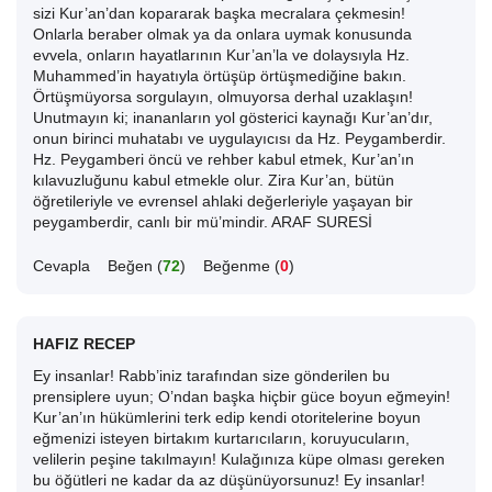
sizi Kur’an’dan kopararak başka mecralara çekmesin!
Onlarla beraber olmak ya da onlara uymak konusunda
evvela, onların hayatlarının Kur’an’la ve dolaysıyla Hz.
Muhammed’in hayatıyla örtüşüp örtüşmediğine bakın.
Örtüşmüyorsa sorgulayın, olmuyorsa derhal uzaklaşın!
Unutmayın ki; inananların yol gösterici kaynağı Kur’an’dır,
onun birinci muhatabı ve uygulayıcısı da Hz. Peygamberdir.
Hz. Peygamberi öncü ve rehber kabul etmek, Kur’an’ın
kılavuzluğunu kabul etmekle olur. Zira Kur’an, bütün
öğretileriyle ve evrensel ahlaki değerleriyle yaşayan bir
peygamberdir, canlı bir mü’mindir. ARAF SURESİ
Cevapla
Beğen (
72
)
Beğenme (
0
)
HAFIZ RECEP
Ey insanlar! Rabb’iniz tarafından size gönderilen bu
prensiplere uyun; O’ndan başka hiçbir güce boyun eğmeyin!
Kur’an’ın hükümlerini terk edip kendi otoritelerine boyun
eğmenizi isteyen birtakım kurtarıcıların, koruyucuların,
velilerin peşine takılmayın! Kulağınıza küpe olması gereken
bu öğütleri ne kadar da az düşünüyorsunuz! Ey insanlar!