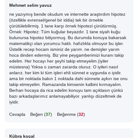
Mehmet selim yavuz
ne yazıymış bende okudum ve internette araştırdım hipotez
(özellikle evrensel/genel bir iddia) tek bir örnekle
çürütülebilirmiş. 1 tane karşı örnek hipotezi çürütürmüş.
Örnek: Hipotez: Tüm kuğular beyazdır. 1 tane siyah kuğu
bulunursa hipotez bitiyormuş. Bu durumda konuya bakarsak
matematikçi olan yorumcu haklı. hafızlıkla olmuyor bu işler.
Üstelik recep hocam isminiz de yarım. ne demişler yarım
hoca dinden edermiş. Biz yine peygamberimizi kuranı takip
edelim. Her hocayı her şeyhi takip etmeyelim.(iyiler
müstesna) Yoksa o zaman zararda oluruz. O iyileri nasıl
anlarız. her kim ki tüm işleri ehli sünnet e uygunda o iyidir.
ama bir noktada bakın 1 noktada dahi sünnete aykırı ise onu
takip etmeyelim. Ramazanda kimsenin kalbini kırmayalım.
Berhan hocaya da rica edelim konuyu tam açıklasın çünkü
bazı arkadaşlarımız anlamayabiliyor. yanlışı düzeltmek de
iyidir.
Cevapla
Beğen (
37
)
Beğenme (
32
)
Kübra koçal