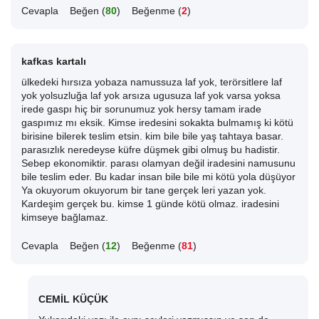
Cevapla
Beğen (
80
)
Beğenme (
2
)
kafkas kartalı
ülkedeki hırsıza yobaza namussuza laf yok, terörsitlere laf
yok yolsuzluğa laf yok arsıza ugusuza laf yok varsa yoksa
irede gaspı hiç bir sorunumuz yok hersy tamam irade
gaspımız mı eksik. Kimse iredesini sokakta bulmamış ki kötü
birisine bilerek teslim etsin. kim bile bile yaş tahtaya basar.
parasızlık neredeyse küfre düşmek gibi olmuş bu hadistir.
Sebep ekonomiktir. parası olamyan değil iradesini namusunu
bile teslim eder. Bu kadar insan bile bile mi kötü yola düşüyor
Ya okuyorum okuyorum bir tane gerçek leri yazan yok.
Kardeşim gerçek bu. kimse 1 günde kötü olmaz. iradesini
kimseye bağlamaz.
Cevapla
Beğen (
12
)
Beğenme (
81
)
CEMİL KÜÇÜK