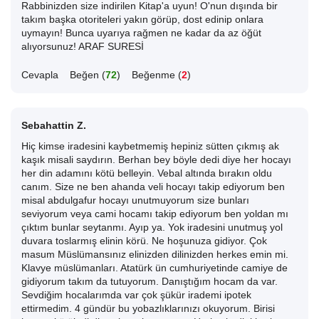
Rabbinizden size indirilen Kitap'a uyun! O'nun dışında bir
takım başka otoriteleri yakın görüp, dost edinip onlara
uymayın! Bunca uyarıya rağmen ne kadar da az öğüt
alıyorsunuz! ARAF SURESİ
Cevapla
Beğen (
72
)
Beğenme (
2
)
Sebahattin Z.
Hiç kimse iradesini kaybetmemiş hepiniz sütten çıkmış ak
kaşık misali saydırın. Berhan bey böyle dedi diye her hocayı
her din adamını kötü belleyin. Vebal altında bırakın oldu
canım. Size ne ben ahanda veli hocayı takip ediyorum ben
misal abdulgafur hocayı unutmuyorum size bunları
seviyorum veya cami hocamı takip ediyorum ben yoldan mı
çıktım bunlar seytanmı. Ayıp ya. Yok iradesini unutmuş yol
duvara toslarmış elinin körü. Ne hoşunuza gidiyor. Çok
masum Müslümansınız elinizden dilinizden herkes emin mi.
Klavye müslümanları. Atatürk ün cumhuriyetinde camiye de
gidiyorum takım da tutuyorum. Danıştığım hocam da var.
Sevdiğim hocalarımda var çok şükür irademi ipotek
ettirmedim. 4 gündür bu yobazlıklarınızı okuyorum. Birisi