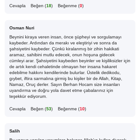
Cevapla
Beğen (
18
)
Beğenme (
0
)
Osman Nuri
Beynini kiraya veren insan, önce şüpheyi ve sorgulamayı
kaybeder. Ardından da merakı ve eleştiriyi ve sonra da
şahsiyetini kaybeder. Çünkü kiralanmış bir zihin hakikati
aramaz, sahibini mutlu edecek, onun hoşuna gidecek
cümleyi arar. Şahsiyetini kaybeden beyinler ve kişiliksizler için
de artık kendi cehaletinde olmayan her insana hakaret
edebilme hakkını kendilerinde bulurlar. Üstelik dedikodu,
gıybet, iftira sarmalına girmiş bu kişiler bir de Allah, Kitap,
Namaz, Oruç derler. Sayın Berhan Hocam size insanları
uyandırma ve doğru yola davet etme çabalarınız için
teşekkür ediyorum.
Cevapla
Beğen (
53
)
Beğenme (
10
)
Salih