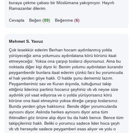
buraya çekme çabası bir Müslümana yakışmıyor. Hayırlı
Ramazanlar dilerim.
Cevapla
Beğen (
89
)
Beğenme (
6
)
Mehmet S. Yavuz
Çok tesekkür ederim Berhan hocam aydınlanmış yolda
yürüyeceğiz ama yolumuzu aydınlatana körü körünü itaat
etmeyeceğiz. Yoksa ona çarpıp toslarız diyorsunuz. Ama bu
noktada diğer kişi diyor ki: Benim yolumu aydınlatan kurandır
peygamberdir bunlara itaat ederim çünkü farz bu yorumcuda
el hak yerden göye haklı. O halde şunu dememiz lazım.
Peygamberimiz sav ve Kuran dışında, tuttuğunuz takip
ettiğiniz lideriniz partiniz hocanız şeyhiniz vb vb neyse size
aydınlık yol vaat ediyorsa ve o yolda yürüyorsanız körü
körüne ona itaat etmeyiniz yoksa direğe çarpıp toslarsınız.
Bunda yerden göye haklısınız. Bende diğer yorumcularda
aynısını diyor. Aslında herkes aynısını diyor ama tüm
ihtimalleri göz önüne alıp diyor bu da haklı bence. Bence tüm
takipçileriniz haklı. Beliki o yorumcu sadece lider hoca şeyh
vb vb herseyde sadece peygamberi esas alıyor ve yolu o