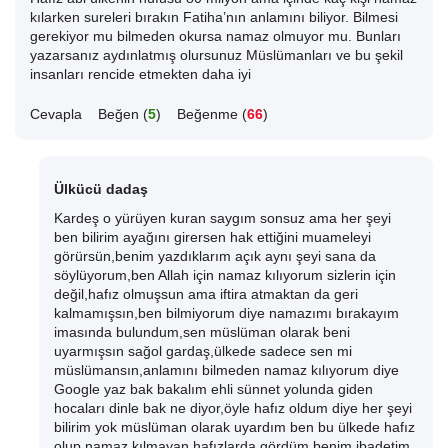
kılarken sureleri bırakın Fatiha’nın anlamını biliyor. Bilmesi
gerekiyor mu bilmeden okursa namaz olmuyor mu. Bunları
yazarsanız aydınlatmış olursunuz Müslümanları ve bu şekil
insanları rencide etmekten daha iyi
Cevapla
Beğen (
5
)
Beğenme (
66
)
Ülkücü dadaş
Kardeş o yürüyen kuran saygım sonsuz ama her şeyi
ben bilirim ayağını girersen hak ettiğini muameleyi
görürsün,benim yazdıklarım açık aynı şeyi sana da
söylüyorum,ben Allah için namaz kılıyorum sizlerin için
değil,hafız olmuşsun ama iftira atmaktan da geri
kalmamışsın,ben bilmiyorum diye namazımı bırakayım
imasında bulundum,sen müslüman olarak beni
uyarmışsın sağol gardaş,ülkede sadece sen mi
müslümansın,anlamını bilmeden namaz kılıyorum diye
Google yaz bak bakalım ehli sünnet yolunda giden
hocaları dinle bak ne diyor,öyle hafız oldum diye her şeyi
bilirim yok müslüman olarak uyardım ben bu ülkede hafız
olup namaz kılmayan hafızlarda gördüm benim ibadetim