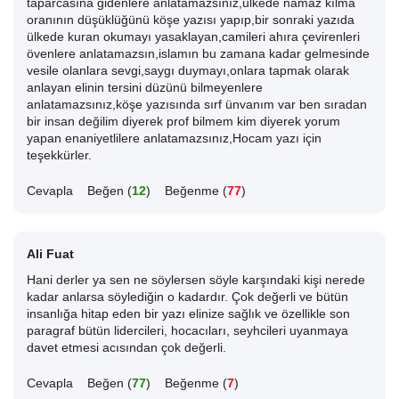
taparcasına gidenlere anlatamazsınız,ülkede namaz kılma
oranının düşüklüğünü köşe yazısı yapıp,bir sonraki yazıda
ülkede kuran okumayı yasaklayan,camileri ahıra çevirenleri
övenlere anlatamazsın,islamın bu zamana kadar gelmesinde
vesile olanlara sevgi,saygı duymayı,onlara tapmak olarak
anlayan elinin tersini düzünü bilmeyenlere
anlatamazsınız,köşe yazısında sırf ünvanım var ben sıradan
bir insan değilim diyerek prof bilmem kim diyerek yorum
yapan enaniyetlilere anlatamazsınız,Hocam yazı için
teşekkürler.
Cevapla
Beğen (
12
)
Beğenme (
77
)
Ali Fuat
Hani derler ya sen ne söylersen söyle karşındaki kişi nerede
kadar anlarsa söylediğin o kadardır. Çok değerli ve bütün
insanlığa hitap eden bir yazı elinize sağlık ve özellikle son
paragraf bütün lidercileri, hocacıları, seyhcileri uyanmaya
davet etmesi acısından çok değerli.
Cevapla
Beğen (
77
)
Beğenme (
7
)