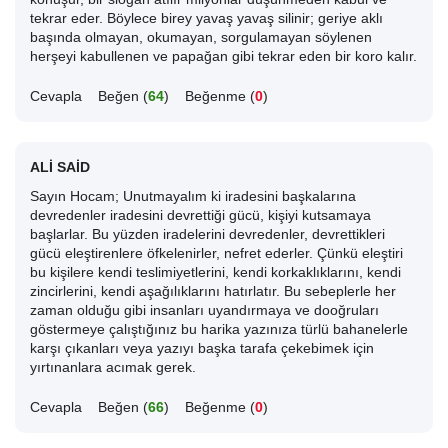
tekrar eder. Böylece birey yavaş yavaş silinir; geriye aklı
başında olmayan, okumayan, sorgulamayan söylenen
herşeyi kabullenen ve papağan gibi tekrar eden bir koro kalır.
Cevapla
Beğen (
64
)
Beğenme (
0
)
ALİ SAİD
Sayın Hocam; Unutmayalım ki iradesini başkalarına
devredenler iradesini devrettiği gücü, kişiyi kutsamaya
başlarlar. Bu yüzden iradelerini devredenler, devrettikleri
gücü eleştirenlere öfkelenirler, nefret ederler. Çünkü eleştiri
bu kişilere kendi teslimiyetlerini, kendi korkaklıklarını, kendi
zincirlerini, kendi aşağılıklarını hatırlatır. Bu sebeplerle her
zaman olduğu gibi insanları uyandırmaya ve dooğruları
göstermeye çalıştığınız bu harika yazınıza türlü bahanelerle
karşı çıkanları veya yazıyı başka tarafa çekebimek için
yırtınanlara acımak gerek.
Cevapla
Beğen (
66
)
Beğenme (
0
)