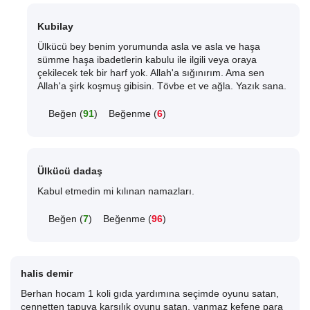
Kubilay
Ülkücü bey benim yorumunda asla ve asla ve haşa
sümme haşa ibadetlerin kabulu ile ilgili veya oraya
çekilecek tek bir harf yok. Allah'a sığınırım. Ama sen
Allah'a şirk koşmuş gibisin. Tövbe et ve ağla. Yazık sana.
Beğen (
91
)
Beğenme (
6
)
Ülkücü dadaş
Kabul etmedin mi kılınan namazları.
Beğen (
7
)
Beğenme (
96
)
halis demir
Berhan hocam 1 koli gıda yardımına seçimde oyunu satan,
cennetten tapuya karşılık oyunu satan, yanmaz kefene para