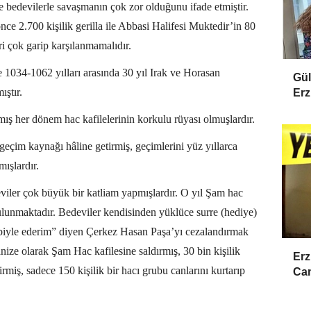
e bedevilerle savaşmanın çok zor olduğunu ifade etmiştir.
önce 2.700 kişilik gerilla ile Abbasi Halifesi Muktedir’in 80
i çok garip karşılanmamalıdır.
e 1034-1062 yılları arasında 30 yıl Irak ve Horasan
Gül
ştır.
Erz
ş her dönem hac kafilelerinin korkulu rüyası olmuşlardır.
 geçim kaynağı hâline getirmiş, geçimlerini yüz yıllarca
mışlardır.
viler çok büyük bir katliam yapmışlardır. O yıl Şam hac
lunmaktadır. Bedeviler kendisinden yüklüce surre (hediye)
 terbiyle ederim” diyen Çerkez Hasan Paşa’yı cezalandırmak
ganize olarak Şam Hac kafilesine saldırmış, 30 bin kişilik
Erz
rmiş, sadece 150 kişilik bir hacı grubu canlarını kurtarıp
Cam