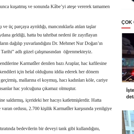
yunca kuşatmış ve sonunda Kâbe’yi ateşe vererek tamamen
ÇOK
ve üç parçaya ayrıldığı, mancınıklarla atılan taşlar
ana geldiği, hatta bu tahribat nedeni ile zayıflayan
şların dağılıp yuvarlandığını Dr. Mehmet Nur Doğan’ın
 Tarihi” adlı güzel çalışmasından öğrenmekteyiz.
ndilerine Karmatîler denilen bazı Araplar, hac kafilesine
n kendileri için helal olduğunu iddia ederek her dönem
n geçirmiş, mallarına el koymuş, hacı kadınları köle, cariye
insanlar hac yolcuğuna çıkamaz olmuştur.
İşt
det
 saldırmış, içerideki her hacıyı katletmişlerdir. Hatta
 varan ordusu, 2.700 kişilik Karmatîler karşısında yenilgiye
ratında bedevilerin bir deveyi tank gibi kullandığını,