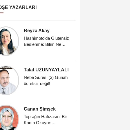
ÖŞE YAZARLARI
Beyza Akay
Erdal Gü
Hashimoto'da Glutensiz
(ESKİ S
Beslenme: Bilim Ne
SALONU
Söylüyor?
Talat UZUNYAYLALI
Dr. Meh
Nebe Suresi (3) Günah
Dindarlık
ücretsiz değil!
Sahih Din
Üzerine
Canan Şimşek
İrfan Gü
Toprağın Hafızasını Bir
Dünya Se
Kadın Okuyor:
Doç.Dr.Rabia Akarsu