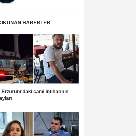
 OKUNAN HABERLER
e Erzurum'daki cami intiharının
ayları