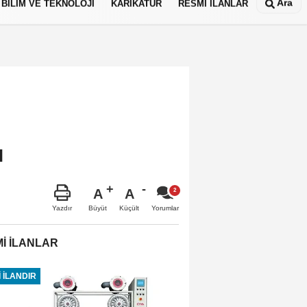
Ara
BİLİM VE TEKNOLOJİ
KARİKATÜR
RESMİ İLANLAR
ı
A
A
Büyüt
Küçült
Yazdır
Yorumlar
İ İLANLAR
 İLANDIR