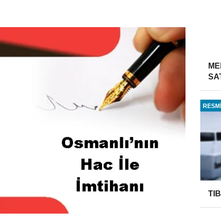
ME
SA
RESMİ
TI