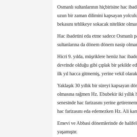
Osmanlı sultanlarının hiçbirisine hac iba
uzun bir zaman dilimini kapsayan yolcul
bekasını tehlikeye sokacak nitelikte olmas
Hac ibadetini eda etme sadece Osmanlı p
sultanlarına da dönem dönem nasip olmam
Hicri 9. yılda, müşriklere henüz hac ibad
devrinde olduğu gibi çıplak bir şekilde 
ilk yıl hacca gitmemiş, yerine vekil olara
Yaklaşık 30 yıllık bir süreyi kapsayan dö
olmasına rağmen Hz. Ebubekir iki yıllık h
senesinde hac farizasını yerine getiremem
hac farizasını eda edemezken Hz. Ali karış
Emevi ve Abbasi dönemlerinde de halifele
yaşamıştır.