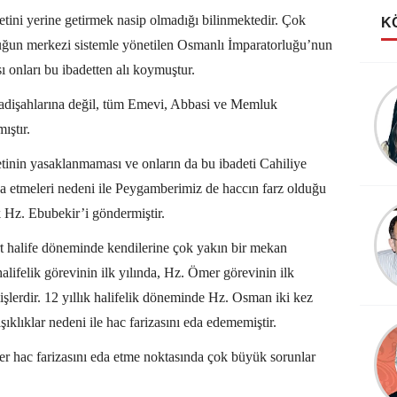
detini yerine getirmek nasip olmadığı bilinmektedir. Çok
K
uğun merkezi sistemle yönetilen Osmanlı İmparatorluğu’nun
ı onları bu ibadetten alı koymuştur.
Taner Özdemir
adişahlarına değil, tüm Emevi, Abbasi ve Memluk
AHMET FAZIL PAŞA
ıştır.
etinin yasaklanmaması ve onların da bu ibadeti Cahiliye
eda etmeleri nedeni ile Peygamberimiz de haccın farz olduğu
k Hz. Ebubekir’i göndermiştir.
rt halife döneminde kendilerine çok yakın bir mekan
alifelik görevinin ilk yılında, Hz. Ömer görevinin ilk
işlerdir. 12 yıllık halifelik döneminde Hz. Osman iki kez
ıklıklar nedeni ile hac farizasını eda edememiştir.
r hac farizasını eda etme noktasında çok büyük sorunlar