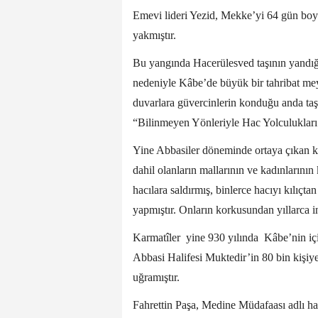
Emevi lideri Yezid, Mekke’yi 64 gün bo
yakmıştır.
Bu yangında Hacerülesved taşının yandığı 
nedeniyle Kâbe’de büyük bir tahribat meyd
duvarlara güvercinlerin konduğu anda ta
“Bilinmeyen Yönleriyle Hac Yolculukları
Yine Abbasiler döneminde ortaya çıkan ke
dahil olanların mallarının ve kadınlarını
hacılara saldırmış, binlerce hacıyı kılıçta
yapmıştır. Onların korkusundan yıllarca 
Karmatîler yine 930 yılında Kâbe’nin içine
Abbasi Halifesi Muktedir’in 80 bin kişiye
uğramıştır.
Fahrettin Paşa, Medine Müdafaası adlı hatı