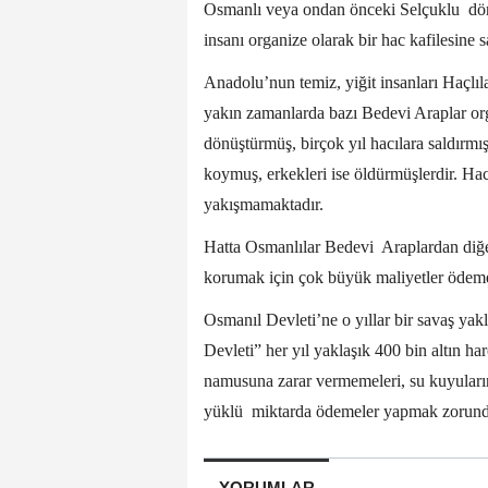
Osmanlı veya ondan önceki Selçuklu dö
insanı organize olarak bir hac kafilesine s
Anadolu’nun temiz, yiğit insanları Haçlı
yakın zamanlarda bazı Bedevi Araplar org
dönüştürmüş, birçok yıl hacılara saldırmış
koymuş, erkekleri ise öldürmüşlerdir. Hacı
yakışmamaktadır.
Hatta Osmanlılar Bedevi Araplardan diğe
korumak için çok büyük maliyetler ödeme
Osmanıl Devleti’ne o yıllar bir savaş yak
Devleti” her yıl yaklaşık 400 bin altın har
namusuna zarar vermemeleri, su kuyularına
yüklü miktarda ödemeler yapmak zorunda
YORUMLAR