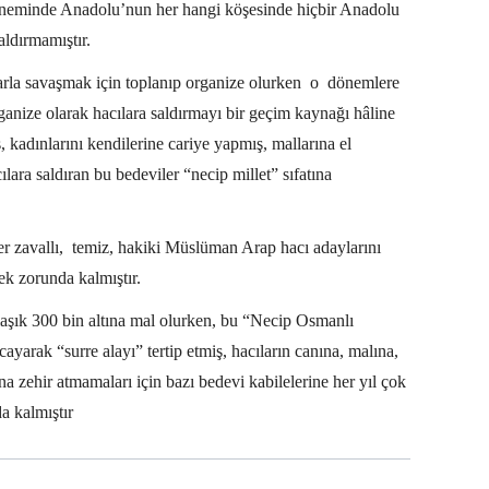
neminde Anadolu’nun her hangi köşesinde hiçbir Anadolu
aldırmamıştır.
larla savaşmak için toplanıp organize olurken o dönemlere
anize olarak hacılara saldırmayı bir geçim kaynağı hâline
, kadınlarını kendilerine cariye yapmış, mallarına el
lara saldıran bu bedeviler “necip millet” sıfatına
r zavallı, temiz, hakiki Müslüman Arap hacı adaylarını
k zorunda kalmıştır.
laşık 300 bin altına mal olurken, bu “Necip Osmanlı
cayarak “surre alayı” tertip etmiş, hacıların canına, malına,
 zehir atmamaları için bazı bedevi kabilelerine her yıl çok
 kalmıştır