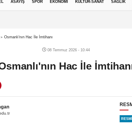
EL
ASAYİŞ
SPOR
EKONOMİ
KÜLTÜR-SANAT
SAĞLIK
8 AĞUSTOS 2026, CUMARTESI
Osmanlı'nın Hac İle İmtihanı
08 Temmuz 2026 - 10:44
Osmanlı'nın Hac İle İmtihan
RESM
Ungan
edu.tr
RESMİ